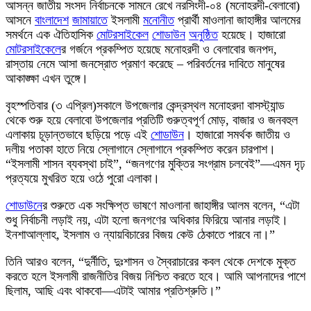
আসন্ন জাতীয় সংসদ নির্বাচনকে সামনে রেখে নরসিংদী-০৪ (মনোহরদী-বেলাবো)
আসনে
বাংলাদেশ
জামায়াতে
ইসলামী
মনোনীত
প্রার্থী মাওলানা জাহাঙ্গীর আলমের
সমর্থনে এক ঐতিহাসিক
মোটর
সাইকেল
শোডাউন
অনুষ্ঠিত
হয়েছে। হাজারো
মোটর
সাইকেল
ের গর্জনে প্রকম্পিত হয়েছে মনোহরদী ও বেলাবোর জনপদ,
রাস্তায় নেমে আসা জনস্রোত প্রমাণ করেছে – পরিবর্তনের দাবিতে মানুষের
আকাঙ্ক্ষা এখন তুঙ্গে।
বৃহস্পতিবার (৩ এপ্রিল)সকালে উপজেলার কেন্দ্রস্থল মনোহরদা বাসস্ট্যান্ড
থেকে শুরু হয়ে বেলাবো উপজেলার প্রতিটি গুরুত্বপূর্ণ মোড়, বাজার ও জনবহুল
এলাকায় চূড়ান্তভাবে ছড়িয়ে পড়ে এই
শোডাউন
। হাজারো সমর্থক জাতীয় ও
দলীয় পতাকা হাতে নিয়ে স্লোগানে স্লোগানে প্রকম্পিত করেন চারপাশ।
“ইসলামী শাসন ব্যবস্থা চাই”, “জনগণের মুক্তির সংগ্রাম চলবেই”—এমন দৃঢ়
প্রত্যয়ে মুখরিত হয়ে ওঠে পুরো এলাকা।
শোডাউন
ের শুরুতে এক সংক্ষিপ্ত ভাষণে মাওলানা জাহাঙ্গীর আলম বলেন, “এটা
শুধু নির্বাচনী লড়াই নয়, এটা হলো জনগণের অধিকার ফিরিয়ে আনার লড়াই।
ইনশাআল্লাহ, ইসলাম ও ন্যায়বিচারের বিজয় কেউ ঠেকাতে পারবে না।”
তিনি আরও বলেন, “দুর্নীতি, দুঃশাসন ও স্বৈরাচারের কবল থেকে দেশকে মুক্ত
করতে হলে ইসলামী রাজনীতির বিজয় নিশ্চিত করতে হবে। আমি আপনাদের পাশে
ছিলাম, আছি এবং থাকবো—এটাই আমার প্রতিশ্রুতি।”