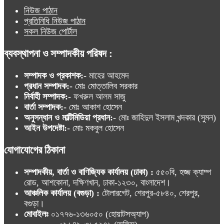
নিউজ পাঠান
প্রতিনিধি নিউজ পাঠান
সকল নিউজ পোর্টাল
ব্যবস্থাপনা ও সম্পাদকীয় পরিষদ :
সম্পাদক ও প্রকাশক:-
মাহের আহমেদ
প্রধান সম্পাদক:-
মোঃ মোত্তালিব সরকার
নির্বাহী সম্পাদক:-
ফখরুল আলম সাজু
বার্তা সম্পাদক:-
মোঃ আকাশ হোসেন
অনুসন্ধান ও মাল্টিমিডিয়া প্রধান:-
মোঃ জাহিদুল ইসলাম খন্দকার (সুমন)
আইন উপদেষ্টা:-
মোঃ মকবুল হোসেন
যোগাযোগের ঠিকানা
সম্পাদকীয়, বার্তা ও বাণিজ্যিক কার্যালয় (ঢাকা) :
৫৫০বি, হজ্জ ক্যাম্প
রোড, আশকোনা, দক্ষিণখান, ঢাকা-১২৩০, বাংলাদেশ।
আঞ্চলিক কার্যালয় (বগুড়া) :
টোলারগেট, শেরপুর-৫৮৪০, শেরপুর,
বগুড়া।
মোবাইলঃ
০১৭৭৬-১৩৬০৫০ (হোয়াটসঅ্যাপ)