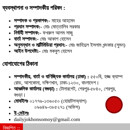
ব্যবস্থাপনা ও সম্পাদকীয় পরিষদ :
সম্পাদক ও প্রকাশক:-
মাহের আহমেদ
প্রধান সম্পাদক:-
মোঃ মোত্তালিব সরকার
নির্বাহী সম্পাদক:-
ফখরুল আলম সাজু
বার্তা সম্পাদক:-
মোঃ আকাশ হোসেন
অনুসন্ধান ও মাল্টিমিডিয়া প্রধান:-
মোঃ জাহিদুল ইসলাম খন্দকার (সুমন)
আইন উপদেষ্টা:-
মোঃ মকবুল হোসেন
যোগাযোগের ঠিকানা
সম্পাদকীয়, বার্তা ও বাণিজ্যিক কার্যালয় (ঢাকা) :
৫৫০বি, হজ্জ ক্যাম্প
রোড, আশকোনা, দক্ষিণখান, ঢাকা-১২৩০, বাংলাদেশ।
আঞ্চলিক কার্যালয় (বগুড়া) :
টোলারগেট, শেরপুর-৫৮৪০, শেরপুর,
বগুড়া।
মোবাইলঃ
০১৭৭৬-১৩৬০৫০ (হোয়াটসঅ্যাপ)
০৯৬৪৯-৩৮৫২৭১ (অফিস)
ই-মেইলঃ
dailyjokhonsomoy@gmail.com
info@dailyjokhonsomoy.com
বিজ্ঞপ্তি ::