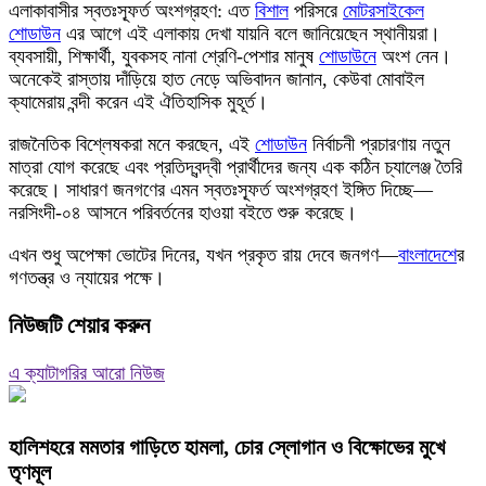
এলাকাবাসীর স্বতঃস্ফূর্ত অংশগ্রহণ: এত
বিশাল
পরিসরে
মোটর
সাইকেল
শোডাউন
এর আগে এই এলাকায় দেখা যায়নি বলে জানিয়েছেন স্থানীয়রা।
ব্যবসায়ী, শিক্ষার্থী, যুবকসহ নানা শ্রেণি-পেশার মানুষ
শোডাউন
ে অংশ নেন।
অনেকেই রাস্তায় দাঁড়িয়ে হাত নেড়ে অভিবাদন জানান, কেউবা মোবাইল
ক্যামেরায় বন্দী করেন এই ঐতিহাসিক মুহূর্ত।
রাজনৈতিক বিশ্লেষকরা মনে করছেন, এই
শোডাউন
নির্বাচনী প্রচারণায় নতুন
মাত্রা যোগ করেছে এবং প্রতিদ্বন্দ্বী প্রার্থীদের জন্য এক কঠিন চ্যালেঞ্জ তৈরি
করেছে। সাধারণ জনগণের এমন স্বতঃস্ফূর্ত অংশগ্রহণ ইঙ্গিত দিচ্ছে—
নরসিংদী-০৪ আসনে পরিবর্তনের হাওয়া বইতে শুরু করেছে।
এখন শুধু অপেক্ষা ভোটের দিনের, যখন প্রকৃত রায় দেবে জনগণ—
বাংলাদেশ
ের
গণতন্ত্র ও ন্যায়ের পক্ষে।
নিউজটি শেয়ার করুন
এ ক্যাটাগরির আরো নিউজ
হালিশহরে মমতার গাড়িতে হামলা, চোর স্লোগান ও বিক্ষোভের মুখে
তৃণমূল