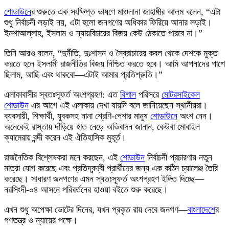
শোডাউন
ের শুরুতে এক সংক্ষিপ্ত ভাষণে মাওলানা জাহাঙ্গীর আলম বলেন, “এটা
শুধু নির্বাচনী লড়াই নয়, এটা হলো জনগণের অধিকার ফিরিয়ে আনার লড়াই।
ইনশাআল্লাহ, ইসলাম ও ন্যায়বিচারের বিজয় কেউ ঠেকাতে পারবে না।”
তিনি আরও বলেন, “দুর্নীতি, দুঃশাসন ও স্বৈরাচারের কবল থেকে দেশকে মুক্ত
করতে হলে ইসলামী রাজনীতির বিজয় নিশ্চিত করতে হবে। আমি আপনাদের পাশে
ছিলাম, আছি এবং থাকবো—এটাই আমার প্রতিশ্রুতি।”
এলাকাবাসীর স্বতঃস্ফূর্ত অংশগ্রহণ: এত
বিশাল
পরিসরে
মোটর
সাইকেল
শোডাউন
এর আগে এই এলাকায় দেখা যায়নি বলে জানিয়েছেন স্থানীয়রা।
ব্যবসায়ী, শিক্ষার্থী, যুবকসহ নানা শ্রেণি-পেশার মানুষ
শোডাউন
ে অংশ নেন।
অনেকেই রাস্তায় দাঁড়িয়ে হাত নেড়ে অভিবাদন জানান, কেউবা মোবাইল
ক্যামেরায় বন্দী করেন এই ঐতিহাসিক মুহূর্ত।
রাজনৈতিক বিশ্লেষকরা মনে করছেন, এই
শোডাউন
নির্বাচনী প্রচারণায় নতুন
মাত্রা যোগ করেছে এবং প্রতিদ্বন্দ্বী প্রার্থীদের জন্য এক কঠিন চ্যালেঞ্জ তৈরি
করেছে। সাধারণ জনগণের এমন স্বতঃস্ফূর্ত অংশগ্রহণ ইঙ্গিত দিচ্ছে—
নরসিংদী-০৪ আসনে পরিবর্তনের হাওয়া বইতে শুরু করেছে।
এখন শুধু অপেক্ষা ভোটের দিনের, যখন প্রকৃত রায় দেবে জনগণ—
বাংলাদেশ
ের
গণতন্ত্র ও ন্যায়ের পক্ষে।