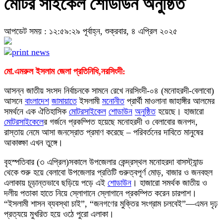
মোটর সাইকেল শোডাউন অনুষ্ঠিত
আপডেট সময় : ১২:৫৯:২৯ পূর্বাহ্ন, শুক্রবার, ৪ এপ্রিল ২০২৫
মো.এমরুল ইসলাম জেলা প্রতিনিধি,নরসিংদী:
আসন্ন জাতীয় সংসদ নির্বাচনকে সামনে রেখে নরসিংদী-০৪ (মনোহরদী-বেলাবো)
আসনে
বাংলাদেশ
জামায়াতে
ইসলামী
মনোনীত
প্রার্থী মাওলানা জাহাঙ্গীর আলমের
সমর্থনে এক ঐতিহাসিক
মোটর
সাইকেল
শোডাউন
অনুষ্ঠিত
হয়েছে। হাজারো
মোটর
সাইকেল
ের গর্জনে প্রকম্পিত হয়েছে মনোহরদী ও বেলাবোর জনপদ,
রাস্তায় নেমে আসা জনস্রোত প্রমাণ করেছে – পরিবর্তনের দাবিতে মানুষের
আকাঙ্ক্ষা এখন তুঙ্গে।
বৃহস্পতিবার (৩ এপ্রিল)সকালে উপজেলার কেন্দ্রস্থল মনোহরদা বাসস্ট্যান্ড
থেকে শুরু হয়ে বেলাবো উপজেলার প্রতিটি গুরুত্বপূর্ণ মোড়, বাজার ও জনবহুল
এলাকায় চূড়ান্তভাবে ছড়িয়ে পড়ে এই
শোডাউন
। হাজারো সমর্থক জাতীয় ও
দলীয় পতাকা হাতে নিয়ে স্লোগানে স্লোগানে প্রকম্পিত করেন চারপাশ।
“ইসলামী শাসন ব্যবস্থা চাই”, “জনগণের মুক্তির সংগ্রাম চলবেই”—এমন দৃঢ়
প্রত্যয়ে মুখরিত হয়ে ওঠে পুরো এলাকা।