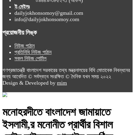
০৯৬৪৯-৩৮৫২৭১ (অফিস)
ই-মেইলঃ
dailyjokhonsomoy@gmail.com
info@dailyjokhonsomoy.com
প্রয়োজনীয় লিঙ্ক
নিউজ পাঠান
প্রতিনিধি নিউজ পাঠান
সকল নিউজ পোর্টাল
গণপ্রজাতন্ত্রী বাংলাদেশ সরকারের তথ্য মন্ত্রনালয়ের বিধি মোতাবেক নিবন্ধনের
জন্য আবেদিত © সর্বস্বত্ব সংরক্ষিত © দৈনিক যখন সময় ২০২২
Design & Developed by
mim
মনোহরদীতে বাংলাদেশ জামায়াতে
ইসলামী,র মনোনীত প্রার্থীর বিশাল