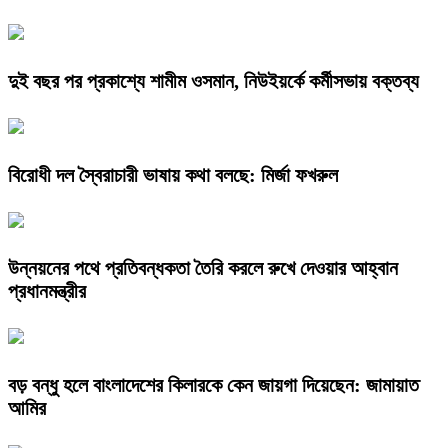
দুই বছর পর প্রকাশ্যে শামীম ওসমান, নিউইয়র্কে কর্মীসভায় বক্তব্য
বিরোধী দল স্বৈরাচারী ভাষায় কথা বলছে: মির্জা ফখরুল
উন্নয়নের পথে প্রতিবন্ধকতা তৈরি করলে রুখে দেওয়ার আহ্বান
প্রধানমন্ত্রীর
বড় বন্ধু হলে বাংলাদেশের কিলারকে কেন জায়গা দিয়েছেন: জামায়াত
আমির