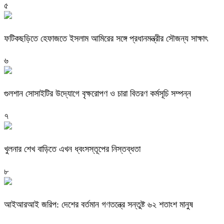
৫
ফটিকছড়িতে হেফাজতে ইসলাম আমিরের সঙ্গে প্রধানমন্ত্রীর সৌজন্য সাক্ষাৎ
৬
গুলশান সোসাইটির উদ্যোগে বৃক্ষরোপণ ও চারা বিতরণ কর্মসূচি সম্পন্ন
৭
খুলনার শেখ বাড়িতে এখন ধ্বংসস্তূপের নিস্তব্ধতা
৮
আইআরআই জরিপ: দেশের বর্তমান গণতন্ত্রে সন্তুষ্ট ৬২ শতাংশ মানুষ