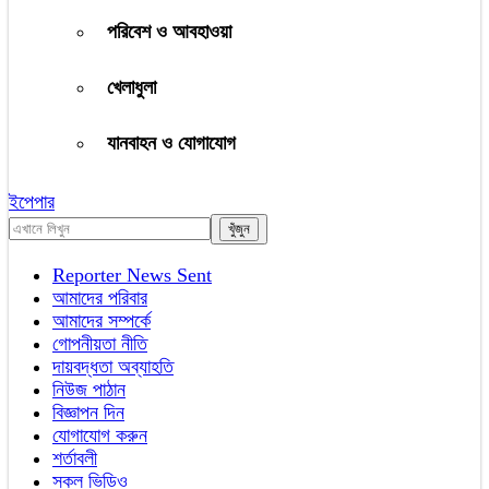
পরিবেশ ও আবহাওয়া
খেলাধুলা
যানবাহন ও যোগাযোগ
ইপেপার
Reporter News Sent
আমাদের পরিবার
আমাদের সম্পর্কে
গোপনীয়তা নীতি
দায়বদ্ধতা অব্যাহতি
নিউজ পাঠান
বিজ্ঞাপন দিন
যোগাযোগ করুন
শর্তাবলী
সকল ভিডিও