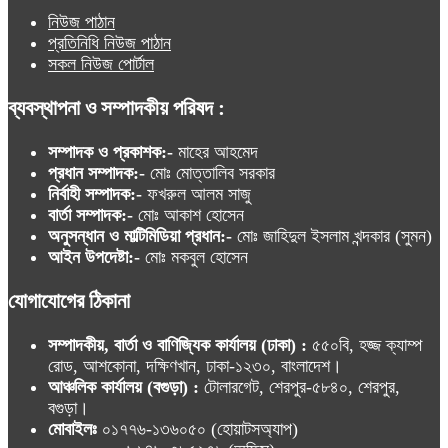
নিউজ পাঠান
প্রতিনিধি নিউজ পাঠান
সকল নিউজ পোর্টাল
ব্যবস্থাপনা ও সম্পাদকীয় পরিষদ :
সম্পাদক ও প্রকাশক:-
মাহের আহমেদ
প্রধান সম্পাদক:-
মোঃ মোত্তালিব সরকার
নির্বাহী সম্পাদক:-
ফখরুল আলম সাজু
বার্তা সম্পাদক:-
মোঃ আকাশ হোসেন
অনুসন্ধান ও মাল্টিমিডিয়া প্রধান:-
মোঃ জাহিদুল ইসলাম খন্দকার (সুমন)
আইন উপদেষ্টা:-
মোঃ মকবুল হোসেন
যোগাযোগের ঠিকানা
সম্পাদকীয়, বার্তা ও বাণিজ্যিক কার্যালয় (ঢাকা) :
৫৫০বি, হজ্জ ক্যাম্প
রোড, আশকোনা, দক্ষিণখান, ঢাকা-১২৩০, বাংলাদেশ।
আঞ্চলিক কার্যালয় (বগুড়া) :
টোলারগেট, শেরপুর-৫৮৪০, শেরপুর,
বগুড়া।
মোবাইলঃ
০১৭৭৬-১৩৬০৫০ (হোয়াটসঅ্যাপ)