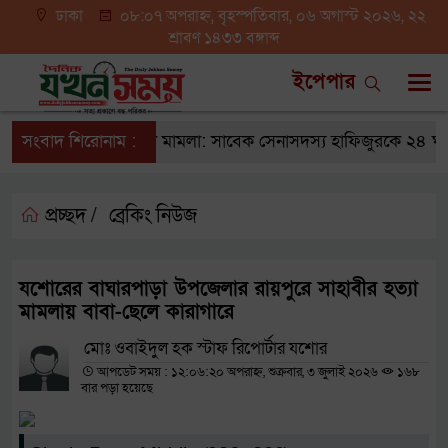
ঢাকা
০৮:০৭ অপরাহ্ন, বৃহস্পতিবার, ০৬ অগাস্ট ২০২৬, ২২
শ্রাবণ ১৪৩৩ বঙ্গাব্দ
ইপেপার
সংবাদ শিরোনাম :
তনু হত্যা মামলা: সাবেক সেনাসদস্য হাফিজুরকে ২৪ ঘণ্টার 
প্রচ্ছদ /
ব্রেকিং নিউজ
যশোরের বাঘারপাড়া উপজেলার রায়পুরে সাহাবীর হত্যা
মামলায় বাবা-ছেলে কারাগারে
মোঃ ওবাইদুল হক স্টাফ রিপোর্টার যশোর
আপডেট সময় : ১২:০৬:২০ অপরাহ্ন, শুক্রবার, ৩ জুলাই ২০২৬
১৬৮
বার পড়া হয়েছে