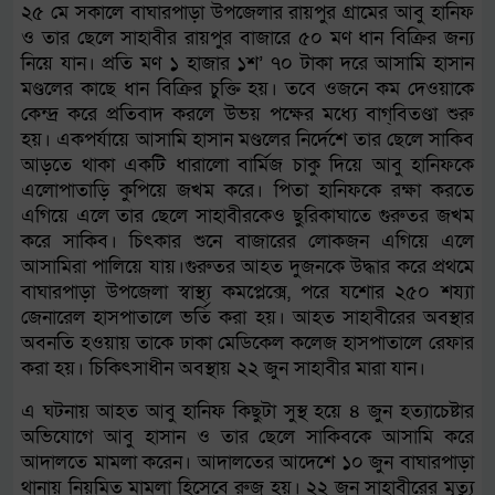
২৫ মে সকালে বাঘারপাড়া উপজেলার রায়পুর গ্রামের আবু হানিফ
ও তার ছেলে সাহাবীর রায়পুর বাজারে ৫০ মণ ধান বিক্রির জন্য
নিয়ে যান। প্রতি মণ ১ হাজার ১শ’ ৭০ টাকা দরে আসামি হাসান
মণ্ডলের কাছে ধান বিক্রির চুক্তি হয়। তবে ওজনে কম দেওয়াকে
কেন্দ্র করে প্রতিবাদ করলে উভয় পক্ষের মধ্যে বাগ্‌বিতণ্ডা শুরু
হয়। একপর্যায়ে আসামি হাসান মণ্ডলের নির্দেশে তার ছেলে সাকিব
আড়তে থাকা একটি ধারালো বার্মিজ চাকু দিয়ে আবু হানিফকে
এলোপাতাড়ি কুপিয়ে জখম করে। পিতা হানিফকে রক্ষা করতে
এগিয়ে এলে তার ছেলে সাহাবীরকেও ছুরিকাঘাতে গুরুতর জখম
করে সাকিব। চিৎকার শুনে বাজারের লোকজন এগিয়ে এলে
আসামিরা পালিয়ে যায়।গুরুতর আহত দুজনকে উদ্ধার করে প্রথমে
বাঘারপাড়া উপজেলা স্বাস্থ্য কমপ্লেক্সে, পরে যশোর ২৫০ শয্যা
জেনারেল হাসপাতালে ভর্তি করা হয়। আহত সাহাবীরের অবস্থার
অবনতি হওয়ায় তাকে ঢাকা মেডিকেল কলেজ হাসপাতালে রেফার
করা হয়। চিকিৎসাধীন অবস্থায় ২২ জুন সাহাবীর মারা যান।
এ ঘটনায় আহত আবু হানিফ কিছুটা সুস্থ হয়ে ৪ জুন হত্যাচেষ্টার
অভিযোগে আবু হাসান ও তার ছেলে সাকিবকে আসামি করে
আদালতে মামলা করেন। আদালতের আদেশে ১০ জুন বাঘারপাড়া
থানায় নিয়মিত মামলা হিসেবে রুজু হয়। ২২ জুন সাহাবীরের মৃত্যু