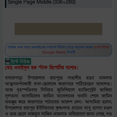
Single Page Middle (336×280)
দৈনিক যখন সময় অনলাইনের সর্বশেষ নিউজ পেতে অনুসরণ করুন
গুগল নিউজ
(Google News)
ফিডটি
মোঃ ওবাইদুল হক স্টাফ রিপোর্টার যশোর।
বাঘারপাড়া উপজেলার রায়পুরে সাহাবীর হত্যা মামলায়
আত্মসমর্পণকারী বাবা-ছেলেকে কারাগারে পাঠিয়েছেন আদালত।
আজ বৃহস্পতিবার সিনিয়র জুডিশিয়াল ম্যাজিস্ট্রেট জাকিয়া
সুলতানা আসামিদের জামিন আবেদনের শুনানি শেষে জামিন
নামঞ্জুর করে কারাগারে পাঠানোর আদেশ দেন। আসামিরা হলেন,
উপজেলার রায়পুর ইউনিয়নের কৃষ্ণনগর গ্রামের আবু হাসান মণ্ডল
ও তার ছেলে নাজমুস সাকিব।মামলার অভিযোগে জানা গেছে, গত