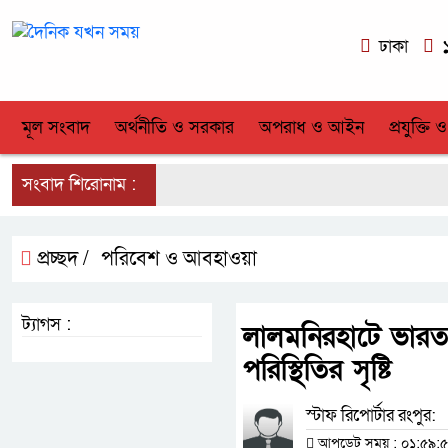
ঢাকা
১
মূল সংবাদ
অর্থনীতি ও সরকার
অপরাধ ও আইন
প্রযুক্তি ও
সংবাদ শিরোনাম :
প্রচ্ছদ /
পরিবেশ ও আবহাওয়া
ট্যাগস :
লালমনিরহাটে ভারত
পরিস্থিতির সৃষ্টি
স্টাফ রিপোর্টার রংপুর:
আপডেট সময় : ০১:৫৯:৫৩ 