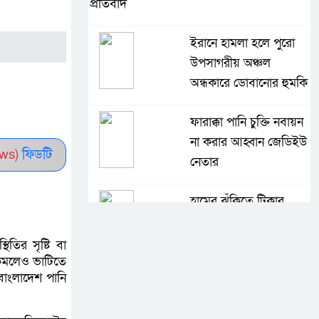
প্রতিবাদ
ইরানে হামলা হলে পুরো
উপসাগরীয় অঞ্চল
অন্ধকারে ডোবানোর হুমকি
ফারাক্কা পানি চুক্তি নবায়ন
না করার আহ্বান জেডিইউ
ws)
ফিডটি
নেতার
হামের ঝুঁকিতে টিকার
বাইরের শিশুরা,
হাসপাতালে বাড়ছে ভর্তি
িতির সৃষ্টি বা
ও মৃত্যু
 কমলেও ভাটিতে
বাংলাদেশ পানি
শিশুদের নিরাপত্তা নিশ্চিতে