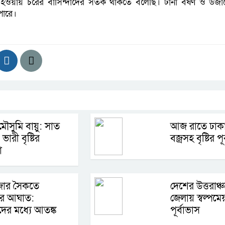
ত হওয়ায় চরের বাসিন্দাদের সতর্ক থাকতে বলেছি। টানা বর্ষণ ও উজ
পারে।
মৌসুমি বায়ু: সাত
আজ রাতে ঢাকায়
ভারী বৃষ্টির
বজ্রসহ বৃষ্টির পূ
া
জার সৈকতে
দেশের উত্তরাঞ্
োর আঘাত:
জেলায় স্বল্পমেয়
দের মধ্যে আতঙ্ক
পূর্বাভাস