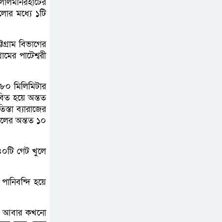
ব্যর্থতা: মেটাকে ৯৪২
 লালমনিরহাটের
ুলোর মধ্যে ১টি
মিলিয়ন ডলার জরিমানা
রাষ্ট্রপতি নির্বাচন ২০
টগ্রাম বিভাগের
আগস্ট, প্রার্থী নিয়ে এখনো
রামের পাটেশ্বরী
সিদ্ধান্তহীন বিরোধী দল
 ৮০ মিলিমিটার
নাচোলে ট্রেনের ধাক্কায়
াবিত হয়ে অন্তত
স্তা ব্যারাজের
পাওয়ার টিলার চালকের
্চলের অন্তত ১০
মৃত্যু
৪০টি গেট খুলে
অর্থ আত্মসাৎ মামলায়
ঢাকা ব্যাংকের ৪ সাবেক
কর্মকর্তার ১০ বছরের
পানিবন্দি হয়ে
কারাদণ্ড
পরে আবার কখনো
যুক্তরাষ্ট্রে জন্মসূত্রে