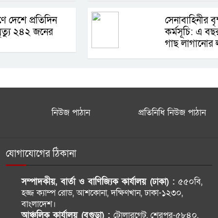
ণে দেশে প্রতিদিন
সেনাবাহিনীর ব
ত্যু ২৪২ জনের
কর্মসূচি: এ ব
গাছ লাগানোর লক
নিউজ পাঠান
প্রতিনিধি নিউজ পাঠান
যোগাযোগের ঠিকানা
সম্পাদকীয়, বার্তা ও বাণিজ্যিক কার্যালয় (ঢাকা) :
৫৫০বি,
হজ্জ ক্যাম্প রোড, আশকোনা, দক্ষিণখান, ঢাকা-১২৩০,
বাংলাদেশ।
আঞ্চলিক কার্যালয় (বগুড়া) :
টোলারগেট, শেরপুর-৫৮৪০,