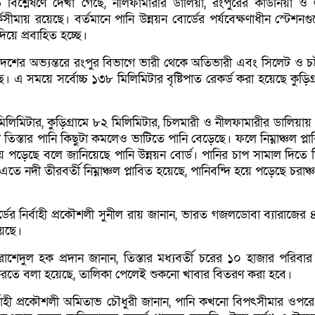
তি বিশ্লেষণে দেখা গেছে, নীলফামারীর ডালিয়া, রংপুরের কাউনিয়া ও
্কসীমায় রয়েছে। বর্তমানে পানি উন্নয়ন বোর্ডের পর্যবেক্ষণাধীন স্টেশনগ
য়ে প্রবাহিত হচ্ছে।
 দেশের অভ্যন্তরে রংপুর বিভাগে ভারী থেকে অতিভারী এবং সিলেট ও চট্
য়েছে। এ সময়ে সর্বোচ্চ ১৩৮ মিলিমিটার বৃষ্টিপাত রেকর্ড করা হয়েছে কুড়িগ্
িলিমিটার, কুড়িগ্রামে ৮২ মিলিমিটার, চিলমারী ও নীলফামারীর ডালিয়ায়
ে তিস্তার পানি কিছুটা কমলেও ভাটিতে পানি বেড়েছে। ফলে নিম্নাঞ্চল প্ল
ে পড়েছে বলে জানিয়েছে পানি উন্নয়ন বোর্ড। পানির চাপ সামাল দিতে তি
ে নদী তীরবর্তী নিম্নাঞ্চল প্লাবিত হয়েছে, পানিবন্দি হয়ে পড়েছে চরাঞ
্ডের নির্বাহী প্রকৌশলী সুনীল রায় জানান, ভারত গজলডোবা ব্যারাজের 
য়েছে।
শেদুল হক প্রদান জানান, তিস্তার মধ্যবর্তী চরের ১০ হাজার পরিবার 
করতে বলা হয়েছে, তালিকা পেলেই শুকনো খাবার বিতরণ করা হবে।
নির্বাহী প্রকৌশলী অমিতাভ চৌধুরী জানান, পানি কখনো বিপৎসীমার ও