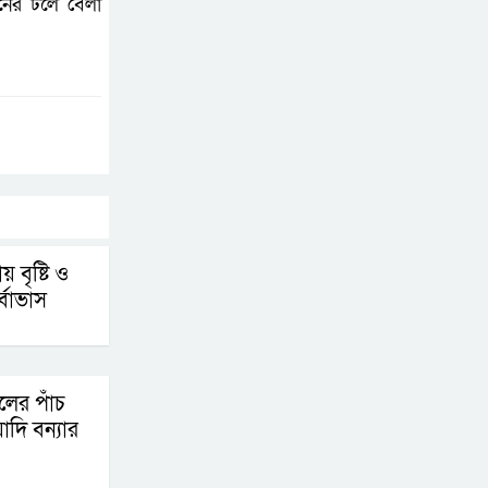
ানের ঢলে বেলা
নাগরিকত্ব সীমিত করতে
ট্রাম্পের নতুন নির্বাহী
আদেশ
আন্তর্জাতিক বাজারে
রুপার দাম কমলেও বাড়ল
সোনা, প্লাটিনাম ও
প্যালাডিয়াম
 বৃষ্টি ও
র্বাভাস
চলের পাঁচ
াদি বন্যার