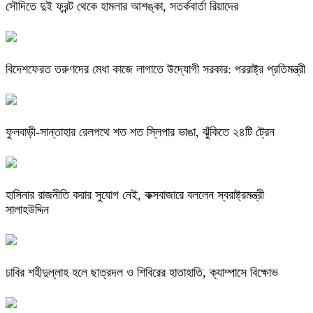
সৌদিতে দুই ফ্রন্ট থেকে হামলার আশঙ্কা, সতর্কবার্তা রিয়াদের
বিদেশফেরত তরুণদের মেধা কাজে লাগাতে উদ্যোগী সরকার: পররাষ্ট্র প্রতিমন্ত্রী
ফুলবাড়ী-সান্তাহার রেলপথে শত শত স্লিপার ভাঙা, ঝুঁকিতে ২৪টি ট্রেন
হাসিনার রাজনীতি করার সুযোগ নেই, কক্সবাজারে বললেন স্বরাষ্ট্রমন্ত্রী
সালাহউদ্দিন
ঢাবির শহীদুল্লাহ হলে ছাত্রদল ও শিবিরের হাতাহাতি, ক্যাম্পাসে বিক্ষোভ