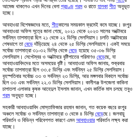
নেতিবাচক প্রভাব পড়ার আশঙ্কা তৈরি হয়েছে। সাধারণত এই সময়
শীত
ের
আমেজ থাকলেও এখন দিনের বেলা
প্রচণ্ড
গরম
ও রাতে
হালকা
শীত
অনুভূত
হচ্ছে।
আবহাওয়া বিশেষজ্ঞদের মতে,
শীত
কালের সময়কাল ক্রমেই কমে যাচ্ছে। রংপুর
আবহাওয়া অফিস সূত্রে জানা গেছে, ২০২১ থেকে ২০২৩ সালের অক্টোবরে
সর্বনিম্ন তাপমাত্রা ছিল ২১ থেকে ২২ ডিগ্রি সেলসিয়াস। চলতি অক্টোবরের
শেষভাগে তা
বেড়ে
দাঁড়িয়েছে ২৪ থেকে ২৫ ডিগ্রি সেলসিয়াসে। একই সময়ে
সর্বোচ্চ তাপমাত্রা ৩১-৩২ ডিগ্রি থেকে
বেড়ে
হয়েছে ৩৫-৩৬ ডিগ্রি
সেলসিয়াস। সেপ্টেম্বর ও অক্টোবরে বৃষ্টিপাতের পরিমাণও
বেড়ে
ছে, যা
আবহাওয়াবিদদের মতে অসময়ের বৃষ্টি। আবহাওয়া অফিস জানায়, শুক্রবার
সর্বোচ্চ তাপমাত্রা ছিল ৩৩.৫ ডিগ্রি এবং সর্বনিম্ন ২৫ ডিগ্রি সেলসিয়াস।
বৃহস্পতিবার সর্বোচ্চ ৩৩ ও সর্বনিম্ন ২৩ ডিগ্রি, আর মঙ্গলবার বিকালে সর্বোচ্চ
ছিল ৩৩ এবং সর্বনিম্ন ২২.৩ ডিগ্রি সেলসিয়াস। কালীগঞ্জ উপজেলা কাকিনা
চাপাতলা এলাকার কৃষক আহেদুল ইসলাম জানান, এখন কার্তিক মাস চলছে তবুও
গরম
অনুভূত হচ্ছে।
সহকারী আবহাওয়াবিদ মোস্তাফিজার রহমান জানান, গত কয়েক বছরে রংপুর
অঞ্চলে সর্বোচ্চ ও সর্বনিম্ন তাপমাত্রা ৩ থেকে ৪ ডিগ্রি
বেড়ে
ছে। জলবায়ু
পরিবর্তন ও বিভিন্ন পরিবেশগত কারণে এমন
আবহাওয়ার
পরিবর্তন লক্ষ্য করা
যাচ্ছে।