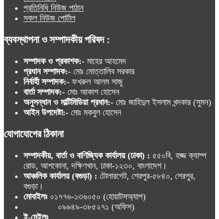
প্রতিনিধি নিউজ পাঠান
সকল নিউজ পোর্টাল
ব্যবস্থাপনা ও সম্পাদকীয় পরিষদ :
সম্পাদক ও প্রকাশক:-
মাহের আহমেদ
প্রধান সম্পাদক:-
মোঃ মোত্তালিব সরকার
নির্বাহী সম্পাদক:-
ফখরুল আলম সাজু
বার্তা সম্পাদক:-
মোঃ আকাশ হোসেন
অনুসন্ধান ও মাল্টিমিডিয়া প্রধান:-
মোঃ জাহিদুল ইসলাম খন্দকার (সুমন)
আইন উপদেষ্টা:-
মোঃ মকবুল হোসেন
যোগাযোগের ঠিকানা
সম্পাদকীয়, বার্তা ও বাণিজ্যিক কার্যালয় (ঢাকা) :
৫৫০বি, হজ্জ ক্যাম্প
রোড, আশকোনা, দক্ষিণখান, ঢাকা-১২৩০, বাংলাদেশ।
আঞ্চলিক কার্যালয় (বগুড়া) :
টোলারগেট, শেরপুর-৫৮৪০, শেরপুর,
বগুড়া।
মোবাইলঃ
০১৭৭৬-১৩৬০৫০ (হোয়াটসঅ্যাপ)
০৯৬৪৯-৩৮৫২৭১ (অফিস)
ই-মেইলঃ