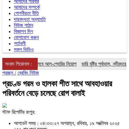
আমাদের পরিবার
আমাদের সম্পর্কে
গোপনীয়তা নীতি
দায়বদ্ধতা অব্যাহতি
নিউজ পাঠান
বিজ্ঞাপন দিন
যোগাযোগ করুন
শর্তাবলী
সকল ভিডিও
 জোটের কমান্ডার হিসেবে আল-শেহরির নিয়োগ
সংবাদ শিরোনাম :
ভারি বৃষ্টির পূর্বাভাস, নদীবন্দরে সতর
প্রচ্ছদ /
ব্রেকিং নিউজ
প্রচণ্ড গরম ও হালকা শীত সাথে আবহাওয়ার
পরিবর্তনে বেড়ে চলেছে রোগ বালাই
স্টাফ রিপোর্টার রংপুর:
আপডেট সময় : ০৪:৩৩:২৭ অপরাহ্ন, রবিবার, ১৯ অক্টোবর ২০২৫