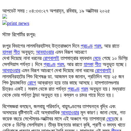
আপডেট সময় : ০৪:৩৩:২৭ অপরাহ্ন, রবিবার, ১৯ অক্টোবর ২০২৫
স্টাফ রিপোর্টার রংপুর:
রংপুর বিভাগের লালমনিরহাটসহ উত্তরাঞ্চলে দিনে
প্রচণ্ড
গরম
, আর রাতে
হালকা
শীত
অনুভূত;
আবহাওয়ার
এমন বিরূপ আচরণে
দেখা দিয়েছে নানা ধরনের
রোগ
বালাই
তাপমাত্রার ব্যবধান
বেড়ে
গেছে ১০ ডিগ্রি
সেলসিয়াস পর্যন্ত। দিনে
প্রচণ্ড
গরম
, আর রাতে
হালকা
শীত
অনুভূত হচ্ছে।
আবহাওয়ার
এমন বিরূপ আচরণে দেখা দিয়েছে নানা ধরনের
রোগ
বালাই
।
লালমনিরহাটের শিশু বিশেষঞ্জ ডা. আজমল হক জানান, প্রতিদিন গড়ে ২৫ জন
শিশু ঠান্ডাজনিত
রোগ
ে আক্রান্ত হয়ে তার কাছে আসছে। হাসপাতালগুলার
চিত্রও একই। সকাল থেকে রাত পর্যন্ত
প্রচণ্ড
গরম
অনুভূত হয়। মধ্যরাত
থেকে ভোর পর্যন্ত ঠান্ডা অনুভূত হয়। কম্বল ও চাদর গায়ে দিতে হয়।
বিশেষজ্ঞরা বলছেন, জলবায়ু পরিবর্তন, বায়ুমণ্ডলের তাপঘনত্ব বৃদ্ধি এবং
অসময়ের বৃষ্টিপাতই এই অস্বাভাবিক
আবহাওয়ার
মূল কারণ। জানা গেছে, গত
কয়েক বছরে সেপ্টেম্বর-অক্টোবর মাসে এই অঞ্চলে গড় তাপমাত্রা
বেড়ে
ছে ৪
থেকে ৫ ডিগ্রি সেলসিয়াস। তীব্র উষ্ণতার কারণে কৃষি, প্রাণী ও মৎস্য খাতে