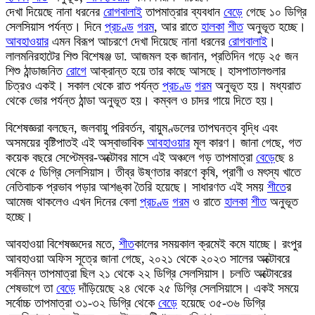
দেখা দিয়েছে নানা ধরনের
রোগ
বালাই
তাপমাত্রার ব্যবধান
বেড়ে
গেছে ১০ ডিগ্রি
সেলসিয়াস পর্যন্ত। দিনে
প্রচণ্ড
গরম
, আর রাতে
হালকা
শীত
অনুভূত হচ্ছে।
আবহাওয়ার
এমন বিরূপ আচরণে দেখা দিয়েছে নানা ধরনের
রোগ
বালাই
।
লালমনিরহাটের শিশু বিশেষঞ্জ ডা. আজমল হক জানান, প্রতিদিন গড়ে ২৫ জন
শিশু ঠান্ডাজনিত
রোগ
ে আক্রান্ত হয়ে তার কাছে আসছে। হাসপাতালগুলার
চিত্রও একই। সকাল থেকে রাত পর্যন্ত
প্রচণ্ড
গরম
অনুভূত হয়। মধ্যরাত
থেকে ভোর পর্যন্ত ঠান্ডা অনুভূত হয়। কম্বল ও চাদর গায়ে দিতে হয়।
বিশেষজ্ঞরা বলছেন, জলবায়ু পরিবর্তন, বায়ুমণ্ডলের তাপঘনত্ব বৃদ্ধি এবং
অসময়ের বৃষ্টিপাতই এই অস্বাভাবিক
আবহাওয়ার
মূল কারণ। জানা গেছে, গত
কয়েক বছরে সেপ্টেম্বর-অক্টোবর মাসে এই অঞ্চলে গড় তাপমাত্রা
বেড়ে
ছে ৪
থেকে ৫ ডিগ্রি সেলসিয়াস। তীব্র উষ্ণতার কারণে কৃষি, প্রাণী ও মৎস্য খাতে
নেতিবাচক প্রভাব পড়ার আশঙ্কা তৈরি হয়েছে। সাধারণত এই সময়
শীত
ের
আমেজ থাকলেও এখন দিনের বেলা
প্রচণ্ড
গরম
ও রাতে
হালকা
শীত
অনুভূত
হচ্ছে।
আবহাওয়া বিশেষজ্ঞদের মতে,
শীত
কালের সময়কাল ক্রমেই কমে যাচ্ছে। রংপুর
আবহাওয়া অফিস সূত্রে জানা গেছে, ২০২১ থেকে ২০২৩ সালের অক্টোবরে
সর্বনিম্ন তাপমাত্রা ছিল ২১ থেকে ২২ ডিগ্রি সেলসিয়াস। চলতি অক্টোবরের
শেষভাগে তা
বেড়ে
দাঁড়িয়েছে ২৪ থেকে ২৫ ডিগ্রি সেলসিয়াসে। একই সময়ে
সর্বোচ্চ তাপমাত্রা ৩১-৩২ ডিগ্রি থেকে
বেড়ে
হয়েছে ৩৫-৩৬ ডিগ্রি