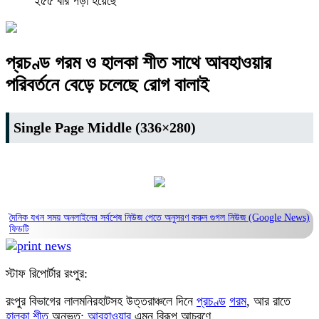
২৫৫ বার পড়া হয়েছে
প্রচণ্ড গরম ও হালকা শীত সাথে আবহাওয়ার
পরিবর্তনে বেড়ে চলেছে রোগ বালাই
Single Page Middle (336×280)
দৈনিক যখন সময় অনলাইনের সর্বশেষ নিউজ পেতে অনুসরণ করুন
গুগল নিউজ (Google News)
ফিডটি
স্টাফ রিপোর্টার রংপুর:
রংপুর বিভাগের লালমনিরহাটসহ উত্তরাঞ্চলে দিনে
প্রচণ্ড
গরম
, আর রাতে
হালকা
শীত
অনুভূত;
আবহাওয়ার
এমন বিরূপ আচরণে