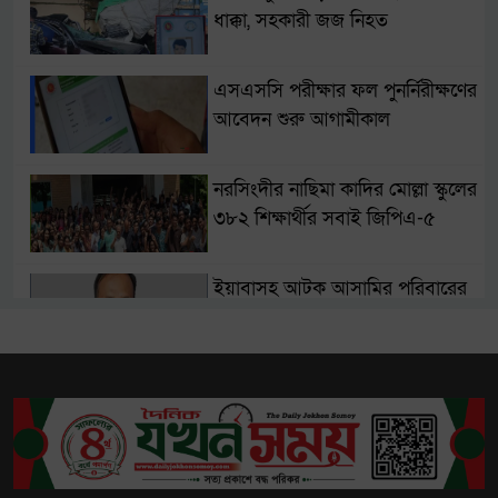
ধাক্কা, সহকারী জজ নিহত
এসএসসি পরীক্ষার ফল পুনর্নিরীক্ষণের
আবেদন শুরু আগামীকাল
নরসিংদীর নাছিমা কাদির মোল্লা স্কুলের
৩৮২ শিক্ষার্থীর সবাই জিপিএ-৫
ইয়াবাসহ আটক আসামির পরিবারের
কাছে ঘুষ দাবি, এসআই ক্লোজড
রংপুরকে উন্নয়ন থেকে বঞ্চিত করা
হচ্ছে: ডা. শফিকুর রহমান
রিয়াদের সোফা কারখানায় অগ্নিকাণ্ডে