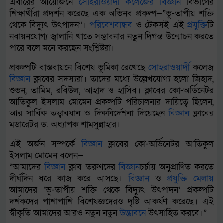
এবারের আয়োজনে
সোহরাওয়ার্দী
কলেজের
বিজ্ঞান
বিভাগের
শিক্ষার্থীরা প্রদর্শন করেছে এক অভিনব প্রকল্প—”ভূ-তাপীয় শক্তি
থেকে বিদ্যুৎ উৎপাদন”।
পরিবেশবান্ধব
ও টেকসই এই
প্রযুক্তি
টি
নবায়নযোগ্য জ্বালানি খাতে সম্ভাবনার নতুন দিগন্ত উন্মোচন করতে
পারে বলে মনে করছেন সংশ্লিষ্টরা।
প্রকল্পটি বাস্তবায়নে বিশেষ ভূমিকা রেখেছে
সোহরাওয়ার্দী
কলেজ
বিজ্ঞান
ক্লাবের সদস্যরা। তাদের মধ্যে উল্লেখযোগ্য হলো জিহাদ,
শুভন, তামিম, রবিউল, আহাদ ও হাসিব। ক্লাবের কো-অর্ডিনেটর
আতিকুল ইসলাম মোমেন প্রকল্পটি পরিচালনার দায়িত্বে ছিলেন,
আর সার্বিক তত্ত্বাবধান ও দিকনির্দেশনা দিয়েছেন
বিজ্ঞান
ক্লাবের
মডারেটর ড. অধ্যাপক শামসুন্নাহার।
এই অর্জন সম্পর্কে
বিজ্ঞান
ক্লাবের কো-অর্ডিনেটর আতিকুল
ইসলাম মোমেন বলেন—
“আমাদের
বিজ্ঞান
ক্লাব তরুণদের
বিজ্ঞান
চর্চায় অনুপ্রাণিত করতে
দীর্ঘদিন ধরে কাজ করে আসছে।
বিজ্ঞান
ও
প্রযুক্তি
মেলায়
আমাদের ‘ভূ-তাপীয় শক্তি থেকে বিদ্যুৎ উৎপাদন’ প্রকল্পটি
দর্শকদের পাশাপাশি বিশেষজ্ঞদেরও দৃষ্টি আকর্ষণ করেছে। এই
স্বীকৃতি আমাদের আরও নতুন নতুন
উদ্ভাবন
ে উৎসাহিত করবে।”