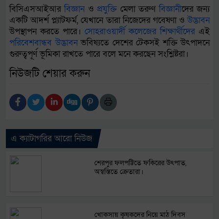
বিসিএসআইআর
বিজ্ঞান
ও
প্রযুক্তি
মেলা তরুণ
বিজ্ঞান
ীদের জন্য
একটি আদর্শ প্ল্যাটফর্ম, যেখানে তারা নিজেদের গবেষণা ও
উদ্ভাবন
উপস্থাপন করতে পারে।
সোহরাওয়ার্দী
কলেজের
শিক্ষার্থীদের
এই
পরিবেশবান্ধব
উদ্ভাবন
ভবিষ্যতে দেশের টেকসই শক্তি উৎপাদনে
গুরুত্বপূর্ণ ভূমিকা রাখতে পারে বলে মনে করছেন সংশ্লিষ্টরা।
নিউজটি শেয়ার করুন
এ ক্যাটাগরির আরো নিউজ
শেরপুর ফলপট্টিতে ফকিরের উৎপাত,
অস্বস্তিতে ক্রেতারা।
খোকসায় কৃষকদের নিয়ে মাঠ দিবস