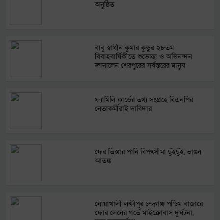
অনুষ্ঠিত
বাবু স্বাধীন কুমার কুন্ডুর ২৮তম
বিবাহবার্ষিকীতে শুভেচ্ছা ও অভিনন্দন
জানালেন শেরপুরের সর্বস্তরের মানুষ
ফ্যামিলি কার্ডের তথ্য সংগ্রহে বিএনপির
নেতাকর্মীরাই দাবিদার
ফের তিস্তার পানি বিপৎসীমা ছুঁইছুঁই, ভাঙন
আতঙ্ক
নোয়াখালী লক্ষীপুর চন্দ্রগঞ্জ পশ্চিম বাজারে
ফোর লেনের গর্তে মাইক্রোবাস দুর্ঘটনা,