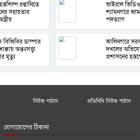
হস্তশিল্প রপ্তানিতে
ভাইরাল ভিডিও
নের সহায়তার
শ্যামনগরে জাম
ন্ত্রীর
পদত্যাগ
 বিজিবির ডাম্পার
কালিনগরে সরকা
াক্কায় অন্তঃসত্ত্বা
দখলের অভিয
র মৃত্যু
প্রশাসনের হস্ত
নিউজ পাঠান
প্রতিনিধি নিউজ পাঠান
যোগাযোগের ঠিকানা