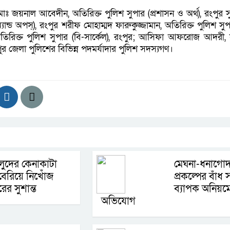
য়নাল আবেদীন, অতিরিক্ত পুলিশ সুপার (প্রশাসন ও অর্থ), রংপুর সুশান
্যান্ড অপস্), রংপুর শরীফ মোহাম্মদ ফারুকুজ্জামান, অতিরিক্ত পুলিশ সুপা
িরিক্ত পুলিশ সুপার (বি-সার্কেল), রংপুর; আসিফা আফরোজ আদরী, 
পুর জেলা পুলিশের বিভিন্ন পদমর্যাদার পুলিশ সদস্যগণ।
লুদের কেনাকাটা
মেঘনা-ধনাগোদ
েরিয়ে নিখোঁজ
প্রকল্পের বাঁধ স
ের সুশান্ত
ব্যাপক অনিয়ম
অভিযোগ