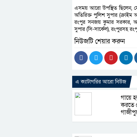
এসময় আরো উপস্থিত ছিলেন, মোঃ জ
অতিরিক্ত পুলিশ সুপার (ক্রাইম অ
রংপুর সনজয় কুমার সরকার, অত
সুপার (সি-সার্কেল), রংপুরসহ রং
নিউজটি শেয়ার করুন
এ ক্যাটাগরির আরো নিউজ
গায়ে হ
করতে ব
গাজীপুর