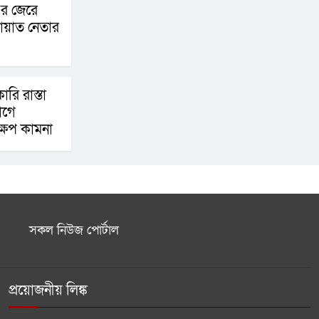
র জেরে
যুদ্ধবিরতিতে প্রাণ হারাল
ায়াত নেতার
অন্তত ৩০০ শিশু
বগুড়ায় বিকল ট্রাকের
রি রাস্তা
পেছনে ধাক্কা, নিহত ৩
োগে
ক্ষেপ কামনা
সকল নিউজ পোর্টাল
প্রয়োজনীয় লিঙ্ক