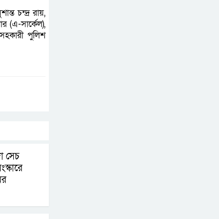
পররাষ্ট্র প্রতিমন্ত্রী শামা
্ত চন্দ্র রায়,
ওবায়েদ
র (এ-সার্কেল),
সহকারী পুলিশ
ব্রাজিলে হেলিকপ্টার
বিধ্বস্ত হয়ে পাইলটসহ
নিহত ৪
চুয়াডাঙ্গা সীমান্তে ৩ জনকে
পুশইনের চেষ্টা, বিজিবি’র
কঠোর বাধা
শিক্ষার্থী নিহতের প্রতিবাদে
া সেচ
গাজীপুরে ঢাকা-
ংস্কারে
ময়মনসিংহ মহাসড়ক
ের
অবরোধ
গাজায় ৩০০ দিনের কথিত