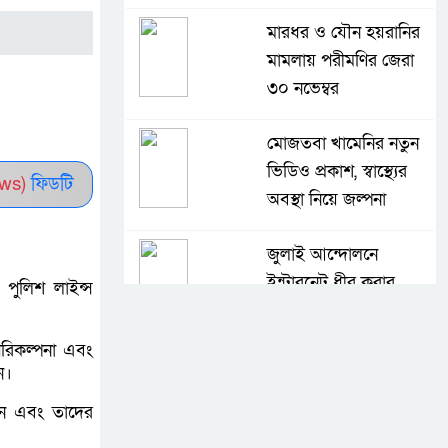
মারধর ও যৌন হয়রানির
মামলায় পরীমণির জেরা
৩০ নভেম্বর
মোজতবা খামেনির নতুন
ভিডিও প্রকাশ, স্বাস্থ্যের
ws)
ফিডটি
অবস্থা নিয়ে জল্পনা
জুলাই আন্দোলনে
ইন্টারনেট ধীর করার
 পুলিশ লাইন্স
নির্দেশ দিয়েছিলেন
ওবায়দুল কাদের
মপরিকল্পনা এবং
ন।
সিঙ্গাপুরে চারদিনের
েন এবং তাদের
সরকারি সফরে যাচ্ছেন