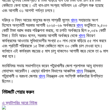
বছরের তুলনায় কেজিপ্রতি ৪ টাকা বাড়িয়ে ধান ৩৬ টাকা এবং চাল ৪৯ টাকা
কেজিতে কেনা হচ্ছে। এই ধান-চাল সংগ্রহ অভিযান ২৪ এপ্রিল শুরু হয়েছে
এবং আগামী ৩১ আগস্ট পর্যন্ত চলবে।
দরিদ্র ও নিম্ন আয়ের মানুষের জন্য সাশ্রয়ী মূল্যে
খাদ্য
সহায়তার অংশ
হিসেবে অন্তর্বর্তী সরকার আগামী ২০২৫–২৬ অর্থবছরে
খাদ্য
ভর্তুকিতে ৯,৫০০
কোটি টাকা বরাদ্দ করার পরিকল্পনা করছে, যা চলতি অর্থবছরে ছিল ৮,০৫৯ কোটি
টাকা। তিনি আরও বলেন, সরকার আগামী অর্থবছর থেকে
খাদ্য
বিতরণ
কার্যক্রমের আওতায় সুবিধাভোগীর সংখ্যা ৫০ লাখ থেকে বাড়িয়ে ৫৫ লাখ করবে
এবং প্রতিটি পরিবারকে ১৫ টাকা কেজিতে মাসে ৩০ কেজি চাল দেওয়া হবে।
বর্তমানে এই কার্যক্রম বছরের ৫ মাস চালু থাকলেও আগামী বছর থেকে তা ৬ মাস
করা হবে।
মতবিনিময় সভায় সভাপতিত্ব করেন পটুয়াখালীর জেলা প্রশাসক আবু হাসনাত
মোহাম্মদ আরেফীন। এছাড়া বরিশাল বিভাগের আঞ্চলিক
খাদ্য
নিয়ন্ত্রক,
পটুয়াখালী ও বরগুনা জেলার
খাদ্য
নিয়ন্ত্রক এবং সংশ্লিষ্ট কর্মকর্তারা উপস্থিত
ছিলেন।
নিউজটি শেয়ার করুন
এ ক্যাটাগরির আরো নিউজ