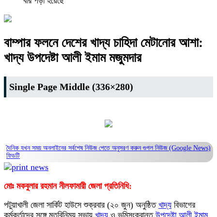
বার পড়া হয়েছে
বাম্পার ফলনে দেশের খাদ্য চাহিদা মেটানোর আশা:
খাদ্য উপদেষ্টা আলী ইমাম মজুমদার
Single Page Middle (336×280)
দৈনিক যখন সময় অনলাইনের সর্বশেষ নিউজ পেতে অনুসরণ করুন
গুগল নিউজ (Google News)
ফিডটি
মোঃ মকবুলার রহমান নীলফামারী জেলা প্রতিনিধি:
পটুয়াখালী জেলা সার্কিট হাউসে শুক্রবার (২০ জুন) অনুষ্ঠিত
খাদ্য
বিভাগের
কর্মকর্তাদের সঙ্গে মতবিনিময় সভায়
খাদ্য
ও ভূমিসংক্রান্ত
উপদেষ্টা
আলী
ইমাম