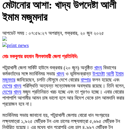
মেটানোর আশা: খাদ্য উপদেষ্টা আলী
ইমাম মজুমদার
আপডেট সময় : ০৭:৫৯:২৭ অপরাহ্ন, শুক্রবার, ২০ জুন ২০২৫
মোঃ মকবুলার রহমান নীলফামারী জেলা প্রতিনিধি:
পটুয়াখালী জেলা সার্কিট হাউসে শুক্রবার (২০ জুন) অনুষ্ঠিত
খাদ্য
বিভাগের
কর্মকর্তাদের সঙ্গে মতবিনিময় সভায়
খাদ্য
ও ভূমিসংক্রান্ত
উপদেষ্টা
আলী
ইমাম
মজুমদার
জানিয়েছেন, চলতি মৌসুমে দেশে বোরোর
বাম্পার
ফলন হয়েছে এবং
দেশের
খাদ্য
পরিস্থিতি অত্যন্ত সন্তোষজনক অবস্থায় রয়েছে। তিনি বলেন,
দেশের
খাদ্য
মজুদ প্রতিনিয়ত খরচ হচ্ছে এবং তা পূরণও হচ্ছে। এবার বোরোর
পাশাপাশি আগামীর আমন চাষ ভালো হলে আর বিদেশ থেকে চাল আমদানি করার
প্রয়োজন হবে না।
মতবিনিময় সভায় জানানো হয়, পটুয়াখালী জেলায় বোরো ধান সংগ্রহের
লক্ষ্যমাত্রা ১,৯২৫ মেট্রিক টন এবং চালের লক্ষ্যমাত্রা ৫,৬৯৫ মেট্রিক টন
নির্ধারিত হয়েছে। এর মধ্যে ধান পুরোপুরি এবং চাল ৪,৯৯৭ মেট্রিক টন