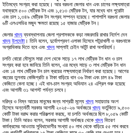
ইতিমধ্যে সংগ্রহ করা হয়েছে। আর বরগুনা জেলার ধান এবং চালের লক্ষ্যমাত্রা
যথাক্রমে ৫০০ মেট্রিক টন এবং ১,৫১৩ মেট্রিক টন, যার মধ্যে ধান পুরোটা
এবং চাল ১,৩৪৯ মেট্রিক টন সংগ্রহ সম্পন্ন হয়েছে। পাশাপাশি বরগুনা জেলার
৬টি এলএসডির মজুদ ক্ষমতা রয়েছে ১৫ হাজার মেট্রিক টন।
জেলার
খাদ্য
ব্যবস্থাপনায় জেলা প্রশাসককে কড়া নজরদারি রাখার নির্দেশ দেন
খাদ্য
উপদেষ্টা
। তিনি বলেন, দুর্যোগপ্রবণ এলাকা হিসেবে পটুয়াখালী ও বরগুনাকে
অগ্রাধিকার দিতে হবে এবং
খাদ্য
সাপ্লাই চেইন অটুট রাখা অপরিহার্য।
চলতি বোরো মৌসুমে সারা দেশ থেকে সাড়ে ১৭ লাখ মেট্রিক টন ধান ও চাল
সংগ্রহ করা হবে জানিয়ে তিনি বলেন, এর মধ্যে সাড়ে ৩ লাখ মেট্রিক টন ধান
এবং ১৪ লাখ মেট্রিক টন চাল ক্রয়ের লক্ষ্যমাত্রা নির্ধারণ করা হয়েছে। আগের
বছরের তুলনায় কেজিপ্রতি ৪ টাকা বাড়িয়ে ধান ৩৬ টাকা এবং চাল ৪৯ টাকা
কেজিতে কেনা হচ্ছে। এই ধান-চাল সংগ্রহ অভিযান ২৪ এপ্রিল শুরু হয়েছে
এবং আগামী ৩১ আগস্ট পর্যন্ত চলবে।
দরিদ্র ও নিম্ন আয়ের মানুষের জন্য সাশ্রয়ী মূল্যে
খাদ্য
সহায়তার অংশ
হিসেবে অন্তর্বর্তী সরকার আগামী ২০২৫–২৬ অর্থবছরে
খাদ্য
ভর্তুকিতে ৯,৫০০
কোটি টাকা বরাদ্দ করার পরিকল্পনা করছে, যা চলতি অর্থবছরে ছিল ৮,০৫৯ কোটি
টাকা। তিনি আরও বলেন, সরকার আগামী অর্থবছর থেকে
খাদ্য
বিতরণ
কার্যক্রমের আওতায় সুবিধাভোগীর সংখ্যা ৫০ লাখ থেকে বাড়িয়ে ৫৫ লাখ করবে
এবং প্রতিটি পরিবারকে ১৫ টাকা কেজিতে মাসে ৩০ কেজি চাল দেওয়া হবে।