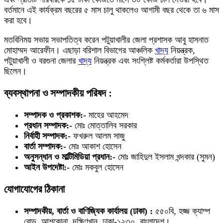
বর্তমানে এই কার্যক্রম বছরের ৫ মাস চালু থাকলেও আগামী বছর থেকে তা ৬ মাস
করা হবে।
মতবিনিময় সভায় সভাপতিত্ব করেন পটুয়াখালীর জেলা প্রশাসক আবু হাসনাত
মোহাম্মদ আরেফীন। এছাড়া বরিশাল বিভাগের আঞ্চলিক
খাদ্য
নিয়ন্ত্রক,
পটুয়াখালী ও বরগুনা জেলার
খাদ্য
নিয়ন্ত্রক এবং সংশ্লিষ্ট কর্মকর্তারা উপস্থিত
ছিলেন।
ব্যবস্থাপনা ও সম্পাদকীয় পরিষদ :
সম্পাদক ও প্রকাশক:-
মাহের আহমেদ
প্রধান সম্পাদক:-
মোঃ মোত্তালিব সরকার
নির্বাহী সম্পাদক:-
ফখরুল আলম সাজু
বার্তা সম্পাদক:-
মোঃ আকাশ হোসেন
অনুসন্ধান ও মাল্টিমিডিয়া প্রধান:-
মোঃ জাহিদুল ইসলাম খন্দকার (সুমন)
আইন উপদেষ্টা:-
মোঃ মকবুল হোসেন
যোগাযোগের ঠিকানা
সম্পাদকীয়, বার্তা ও বাণিজ্যিক কার্যালয় (ঢাকা) :
৫৫০বি, হজ্জ ক্যাম্প
রোড, আশকোনা, দক্ষিণখান, ঢাকা-১২৩০, বাংলাদেশ।