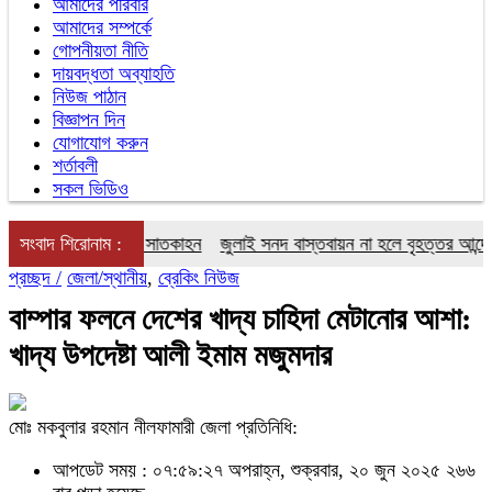
আমাদের পরিবার
আমাদের সম্পর্কে
গোপনীয়তা নীতি
দায়বদ্ধতা অব্যাহতি
নিউজ পাঠান
বিজ্ঞাপন দিন
যোগাযোগ করুন
শর্তাবলী
সকল ভিডিও
র্তমান চ্যালেঞ্জের সাতকাহন
সংবাদ শিরোনাম :
জুলাই সনদ বাস্তবায়ন না হলে বৃহত্তর আন্দোলনের হ
প্রচ্ছদ /
জেলা/স্থানীয়
,
ব্রেকিং নিউজ
বাম্পার ফলনে দেশের খাদ্য চাহিদা মেটানোর আশা:
খাদ্য উপদেষ্টা আলী ইমাম মজুমদার
মোঃ মকবুলার রহমান নীলফামারী জেলা প্রতিনিধি:
আপডেট সময় : ০৭:৫৯:২৭ অপরাহ্ন, শুক্রবার, ২০ জুন ২০২৫
২৬৬