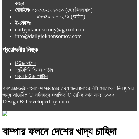
বগুড়া।
মোবাইলঃ
০১৭৭৬-১৩৬০৫০ (হোয়াটসঅ্যাপ)
০৯৬৪৯-৩৮৫২৭১ (অফিস)
ই-মেইলঃ
dailyjokhonsomoy@gmail.com
info@dailyjokhonsomoy.com
প্রয়োজনীয় লিঙ্ক
নিউজ পাঠান
প্রতিনিধি নিউজ পাঠান
সকল নিউজ পোর্টাল
গণপ্রজাতন্ত্রী বাংলাদেশ সরকারের তথ্য মন্ত্রনালয়ের বিধি মোতাবেক নিবন্ধনের
জন্য আবেদিত © সর্বস্বত্ব সংরক্ষিত © দৈনিক যখন সময় ২০২২
Design & Developed by
mim
বাম্পার ফলনে দেশের খাদ্য চাহিদা