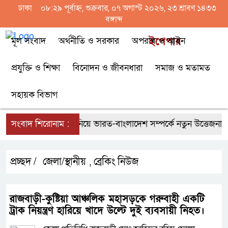
ঢাকা
০৮:২৯ পূর্বাহ্ন, শুক্রবার, ০৭ অগাস্ট ২০২৬, ২৩ শ্রাবণ ১৪৩৩
বঙ্গাব্দ
মূল সংবাদ
অর্থনীতি ও সরকার
অপরাধ ও আইন
ইপেপার
প্রযুক্তি ও শিক্ষা
বিনোদন ও জীবনধারা
সমাজ ও মতামত
সহায়ক বিভাগ
ল্লিতে হাসিনার বক্তব্য নিয়ে ভারত-বাংলাদেশ সম্পর্কে নতুন উত্তেজনা
সংবাদ শিরোনাম :
জ
প্রচ্ছদ /
জেলা/স্থানীয়
ব্রেকিং নিউজ
,
রাজবাড়ী-কুষ্টিয়া আঞ্চলিক মহাসড়কে গরুবাহী একটি
ট্রাক নিয়ন্ত্রণ হারিয়ে খাদে উল্টে দুই ব্যবসায়ী নিহত।