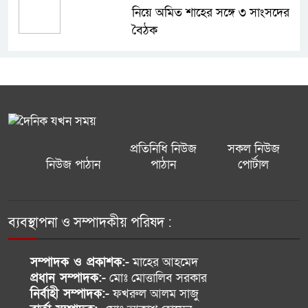
নিয়ে অমিত শাহের সঙ্গে ৩ সাংসদের
বৈঠক
ইয়েমেনে হুথিদের পৃথক হামলায় ৩০
সেনা নিহত, আহত অর্ধশতাধিক
৩ বছরে ৩২০ অপহরণ, টেকনাফে
নিরাপত্তা ফেরানোর দাবি
প্রতিনিধি নিউজ
সকল নিউজ
নিউজ পাঠান
পাঠান
পোর্টাল
শহীদ ইয়ামিন ও শ্রাবনের কবর
জিয়ারত করলেন ডেপুটি অ্যাটর্নি
ব্যবস্থাপনা ও সম্পাদকীয় পরিষদ :
জেনারেল
মিস ওয়ার্ল্ডের মঞ্চে বাংলাদেশের
সম্পাদক ও প্রকাশক:-
মাহের আহমেদ
প্রধান সম্পাদক:-
মোঃ মোত্তালিব সরকার
প্রতিনিধিত্ব করবেন সামানজার সাঈদ
নির্বাহী সম্পাদক:-
ফখরুল আলম সাজু