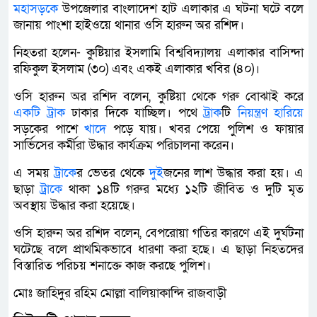
মহাসড়কে
উপজেলার বাংলাদেশ হাট এলাকার এ ঘটনা ঘটে ব‌লে
জানায় পাংশা হাইওয়ে থানার ওসি হারুন অর রশিদ।
নিহতরা হলেন- কু‌ষ্টিয়ার ইসলা‌মি বিশ্ববিদ্যালয় এলাকার বা‌সিন্দা
রফিকুল ইসলাম (৩০) এবং একই এলাকার খ‌বির (৪০)।
ওসি হারুন অর রশিদ বলেন, কুষ্টিয়া থেকে গরু বোঝাই করে
একটি
ট্রাক
ঢাকার দিকে যাচ্ছিল। পথে
ট্রাক
টি
নিয়ন্ত্রণ
হারিয়ে
সড়কের পাশে
খাদে
পড়ে যায়। খবর পে‌য়ে পুলিশ ও ফায়ার
সার্ভিসের কর্মীরা উদ্ধার কার্যক্রম প‌রিচালনা ক‌রেন।
এ সময়
ট্রাক
ের ভেতর থেকে
দুই
জনের লাশ উদ্ধার করা হয়। এ
ছাড়া
ট্রাক
ে থাকা ১৪টি গরুর মধ্যে ১২টি জীবিত ও দুটি মৃত
অবস্থায় উদ্ধার করা হয়েছে।
ওসি হারুন অর রশিদ ব‌লেন, বেপরোয়া গতির কারণে এই দুর্ঘটনা
ঘটেছে বলে প্রাথমিকভাবে ধারণা করা হছে। এ ছাড়া নিহতদের
বিস্তারিত প‌রিচয় শনা‌ক্তে কাজ কর‌ছে পু‌লিশ।
মোঃ জাহিদুর রহিম মোল্লা বালিয়াকান্দি রাজবাড়ী