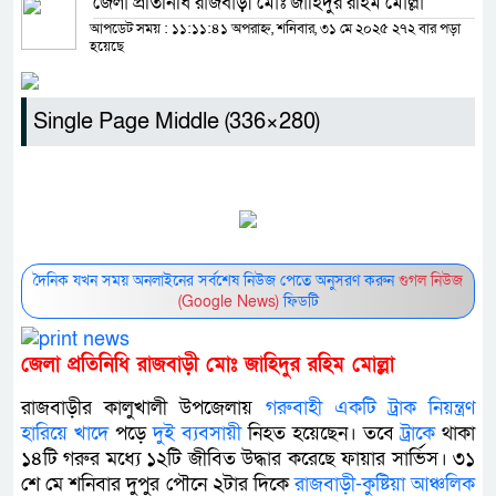
জেলা প্রতিনিধি রাজবাড়ী মোঃ জাহিদুর রহিম মোল্লা
আপডেট সময় : ১১:১১:৪১ অপরাহ্ন, শনিবার, ৩১ মে ২০২৫
২৭২ বার পড়া
হয়েছে
Single Page Middle (336×280)
দৈনিক যখন সময় অনলাইনের সর্বশেষ নিউজ পেতে অনুসরণ করুন
গুগল নিউজ
(Google News)
ফিডটি
জেলা প্রতিনিধি রাজবাড়ী মোঃ জাহিদুর রহিম মোল্লা
রাজবাড়ীর কালুখালী উপজেলায়
গরুবাহী
একটি
ট্রাক
নিয়ন্ত্রণ
হারিয়ে
খাদে
পড়ে
দুই
ব্যবসায়ী
নিহত হয়েছেন। তবে
ট্রাক
ে থাকা
১৪টি গরুর মধ্যে ১২টি জীবিত উদ্ধার করেছে ফায়ার সার্ভিস। ৩১
শে মে শ‌নিবার দুপুর পৌনে ২টার দিকে
রাজবাড়ী-কুষ্টিয়া
আঞ্চলিক