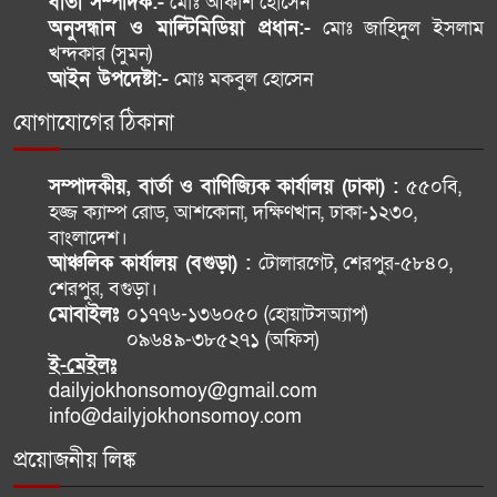
বার্তা সম্পাদক:-
মোঃ আকাশ হোসেন
হাসিনাকাণ্ডে ঢাকা-দিল্লি সম্পর্কে নতুন
অনুসন্ধান ও মাল্টিমিডিয়া প্রধান:-
মোঃ জাহিদুল ইসলাম
ক্ষত ও টানাপোড়েন
খন্দকার (সুমন)
আইন উপদেষ্টা:-
মোঃ মকবুল হোসেন
যোগাযোগের ঠিকানা
শিল্পকলা একাডেমিতে তিন দিনের
চলচ্চিত্র উৎসব শুরু ৯ আগস্ট
সম্পাদকীয়, বার্তা ও বাণিজ্যিক কার্যালয় (ঢাকা) :
৫৫০বি,
হজ্জ ক্যাম্প রোড, আশকোনা, দক্ষিণখান, ঢাকা-১২৩০,
বাংলাদেশ।
আঞ্চলিক কার্যালয় (বগুড়া) :
টোলারগেট, শেরপুর-৫৮৪০,
শেরপুর, বগুড়া।
মোবাইলঃ
০১৭৭৬-১৩৬০৫০ (হোয়াটসঅ্যাপ)
০৯৬৪৯-৩৮৫২৭১ (অফিস)
ই-মেইলঃ
dailyjokhonsomoy@gmail.com
info@dailyjokhonsomoy.com
প্রয়োজনীয় লিঙ্ক