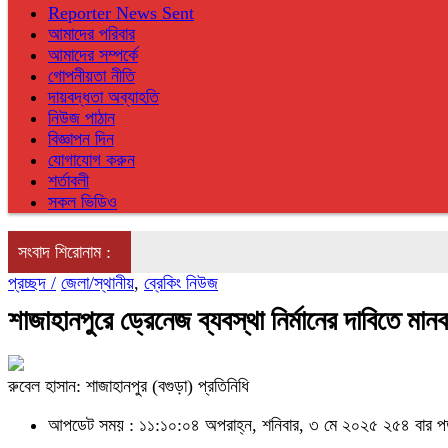
Reporter News Sent
আমাদের পরিবার
আমাদের সম্পর্কে
গোপনীয়তা নীতি
দায়বদ্ধতা অব্যাহতি
নিউজ পাঠান
বিজ্ঞাপন দিন
যোগাযোগ করুন
শর্তাবলী
সকল ভিডিও
সংবাদ শিরোনাম :
প্রচ্ছদ /
জেলা/স্থানীয়
,
ব্রেকিং নিউজ
শাজাহানপুরে ড্রেনেজ ব্যবস্থা নির্মানের দাবিতে মান
রুবেল হাসান: শাজাহানপুর (বগুড়া) প্রতিনিধি
আপডেট সময় : ১১:১০:০৪ অপরাহ্ন, শনিবার, ৩ মে ২০২৫
২৫৪ বার প