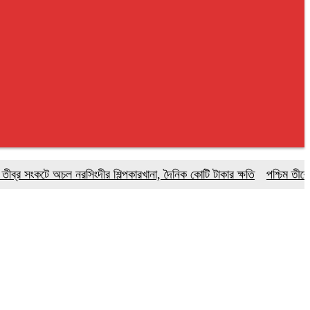
সংকটে অচল নরসিংদীর শিল্পকারখানা, দৈনিক কোটি টাকার ক্ষতি
পশ্চিম তীরে ইসরাইল