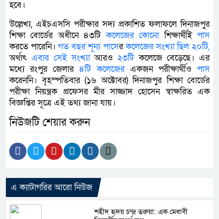
হবে।
উল্লেখ্য, এইচএসসি পরীক্ষার সদ্য প্রকাশিত ফলাফলে দিনাজপুর
শিক্ষা বোর্ডের অধীনে ৪৩টি
কলেজের
কোনো
শিক্ষার্থীই
পাস
করতে পারেনি।
গত
বছর
শূন্য
পাস
ের
কলেজের
সংখ্যা
ছিল
২০টি,
অর্থাৎ
এবার
সেই
সংখ্যা
আরও
২৩টি
কলেজে বেড়েছে। এর
মধ্যে রংপুর জেলার
৪টি
কলেজের
একজন পরীক্ষার্থীও
পাস
করেননি। বৃহস্পতিবার (১৬ অক্টোবর) দিনাজপুর শিক্ষা বোর্ডের
পরীক্ষা নিয়ন্ত্রক প্রফেসর মীর সাজ্জাদ হোসেন স্বাক্ষরিত এক
বিজ্ঞপ্তির সূত্রে এই তথ্য জানা যায়।
নিউজটি শেয়ার করুন
এ ক্যাটাগরির আরো নিউজ
শহীদ হৃদয় চন্দ্র তরুয়া: এক মেধাবী