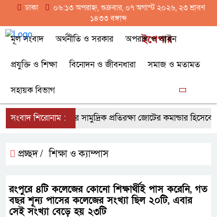
ঢাকা
০৬:১৩ অপরাহ্ন, শুক্রবার, ০৭ অগাস্ট ২০২৬, ২৩ শ্রাবণ
১৪৩৩ বঙ্গাব্দ
মূল সংবাদ
অর্থনীতি ও সরকার
অপরাধ ও আইন
ইপেপার
প্রযুক্তি ও শিক্ষা
বিনোদন ও জীবনধারা
সমাজ ও মতামত
সহায়ক বিভাগ
সংবাদ শিরোনাম :
১৪ দেশের সামুদ্রিক প্রতিরক্ষা জোটের কমান্ডার হিসেবে
প্রচ্ছদ /
শিক্ষা ও ক্যাম্পাস
রংপুরে ৪টি কলেজের কোনো শিক্ষার্থীই পাস করেনি, গত
বছর শূন্য পাসের কলেজের সংখ্যা ছিল ২০টি, এবার
সেই সংখ্যা বেড়ে হয় ২৩টি