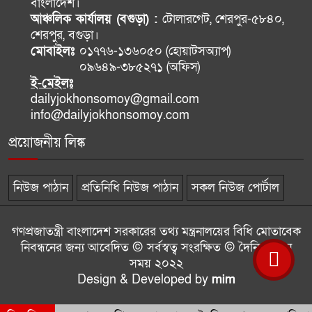
বাংলাদেশ।
আঞ্চলিক কার্যালয় (বগুড়া) :
টোলারগেট, শেরপুর-৫৮৪০,
শেরপুর, বগুড়া।
মোবাইলঃ
০১৭৭৬-১৩৬০৫০ (হোয়াটসঅ্যাপ)
০৯৬৪৯-৩৮৫২৭১ (অফিস)
ই-মেইলঃ
dailyjokhonsomoy@gmail.com
info@dailyjokhonsomoy.com
প্রয়োজনীয় লিঙ্ক
নিউজ পাঠান
প্রতিনিধি নিউজ পাঠান
সকল নিউজ পোর্টাল
গণপ্রজাতন্ত্রী বাংলাদেশ সরকারের তথ্য মন্ত্রনালয়ের বিধি মোতাবেক
নিবন্ধনের জন্য আবেদিত © সর্বস্বত্ব সংরক্ষিত © দৈনিক যখন
সময় ২০২২
Design & Developed by
mim