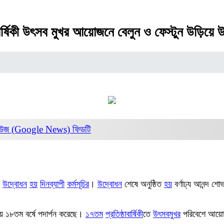
র্ষিকী উৎসব মুখর আয়োজনে বেলুন ও ফেস্টুন উড়িয়ে উদ্
নিউজ (Google News)
ফিডটি
উদ্বোধন
হয়
দিনব্যাপী
কর্মসূচির
।
উদ্বোধন
শেষে অনুষ্ঠিত
হয়
বর্ণাঢ্য আনন্দ শো
ে ১৮তম বর্ষে পদার্পন করেছে।
১৭তম
প্রতিষ্ঠাবার্ষিকী
তে
উৎসব
মুখর
পরিবেশে আয়