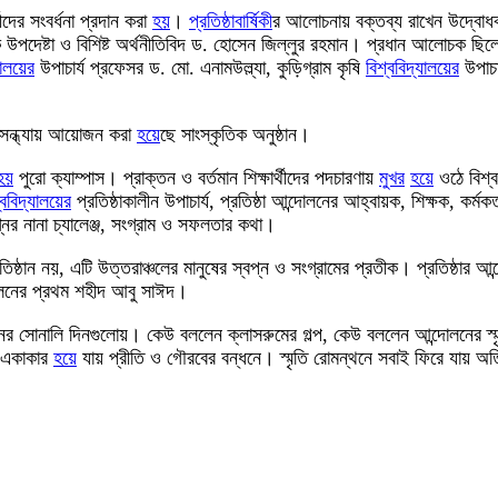
দের সংবর্ধনা প্রদান করা
হয়
।
প্রতিষ্ঠাবার্ষিকী
র আলোচনায় বক্তব্য রাখেন উদ্বোধক 
 উপদেষ্টা ও বিশিষ্ট অর্থনীতিবিদ ড. হোসেন জিল্লুর রহমান। প্রধান আলোচক ছি
যালয়ের
উপাচার্য প্রফেসর ড. মো. এনামউল্ল্যা, কুড়িগ্রাম কৃষি
বিশ্ববিদ্যালয়ের
উপাচা
 সন্ধ্যায় আয়োজন করা
হয়
েছে সাংস্কৃতিক অনুষ্ঠান।
হয়
পুরো ক্যাম্পাস। প্রাক্তন ও বর্তমান শিক্ষার্থীদের পদচারণায়
মুখর
হয়
ে ওঠে বিশ্
্ববিদ্যালয়ের
প্রতিষ্ঠাকালীন উপাচার্য, প্রতিষ্ঠা আন্দোলনের আহ্বায়ক, শিক্ষক, কর্মকর
নের নানা চ্যালেঞ্জ, সংগ্রাম ও সফলতার কথা।
রতিষ্ঠান নয়, এটি উত্তরাঞ্চলের মানুষের স্বপ্ন ও সংগ্রামের প্রতীক। প্রতিষ্ঠার
আন্দোলনের প্রথম শহীদ আবু সাঈদ।
 জীবনের সোনালি দিনগুলোয়। কেউ বললেন ক্লাসরুমের গল্প, কেউ বললেন আন্দোলনের স
ে একাকার
হয়
ে যায় প্রীতি ও গৌরবের বন্ধনে। স্মৃতি রোমন্থনে সবাই ফিরে যায় 