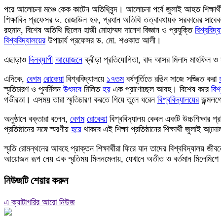
পরে আলোচনা মঞ্চে কেক কাটেন অতিথিবৃন্দ। আলোচনা পর্বে জুলাই আহত শিক্ষার্থী
শিক্ষাবিদ প্রফেসর ড. রেজাউল হক, প্রধান অতিথি তত্বাবধায়ক সরকারের সাবেক
রহমান, বিশেষ অতিথি ছিলেন হাজী মোহাম্মদ দানেশ বিজ্ঞান ও প্রযুক্তি
বিশ্ববিদ্
বিশ্ববিদ্যালয়ের
উপাচার্য প্রফেসর ড. মো. শওকাত আলী।
এছাড়াও
দিনব্যাপী
আয়োজনে
ক্রীড়া প্রতিযোগিতা, বাদ আসর মিলাদ মাহফিল ও
এদিকে,
বেগম
রোকেয়া
বিশ্ববিদ্যালয়ে
১৭তম
বর্ষপূর্তিতে রঙিন সাজে সজ্জিত করা
স্মৃতিচারণ ও পুনর্মিলন
উৎসব
ে মিলিত
হয়
এক প্রাণোচ্ছল আবহ। বিশেষ করে
বিশ
গভীরতা। এসময় তারা স্মৃতিচারণ করতে গিয়ে তুলে ধরেন
বিশ্ববিদ্যালয়ের
জন্মলগ্
অনুষ্ঠানে বক্তারা বলেন,
বেগম
রোকেয়া
বিশ্ববিদ্যালয় কেবল একটি উচ্চশিক্ষার প্
প্রতিষ্ঠানের সঙ্গে স্মরণীয়
হয়
ে থাকবে এই শিক্ষা প্রতিষ্ঠানের শিক্ষার্থী জুলাই 
স্মৃতি রোমন্থনের আবহে প্রাক্তন শিক্ষার্থীরা ফিরে যান তাদের বিশ্ববিদ্যালয়
আয়োজন রূপ নেয় এক স্মৃতিময় মিলনমেলায়, যেখানে অতীত ও বর্তমান মিলেমিশ
নিউজটি শেয়ার করুন
এ ক্যাটাগরির আরো নিউজ