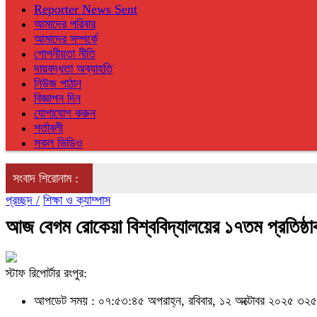
Reporter News Sent
আমাদের পরিবার
আমাদের সম্পর্কে
গোপনীয়তা নীতি
দায়বদ্ধতা অব্যাহতি
নিউজ পাঠান
বিজ্ঞাপন দিন
যোগাযোগ করুন
শর্তাবলী
সকল ভিডিও
সংবাদ শিরোনাম :
প্রচ্ছদ /
শিক্ষা ও ক্যাম্পাস
আজ বেগম রোকেয়া বিশ্ববিদ্যালয়ের ১৭তম প্রতিষ্ঠাব
স্টাফ রিপোর্টার রংপুর:
আপডেট সময় : ০৭:৫৩:৪৫ অপরাহ্ন, রবিবার, ১২ অক্টোবর ২০২৫
৩২৫ 