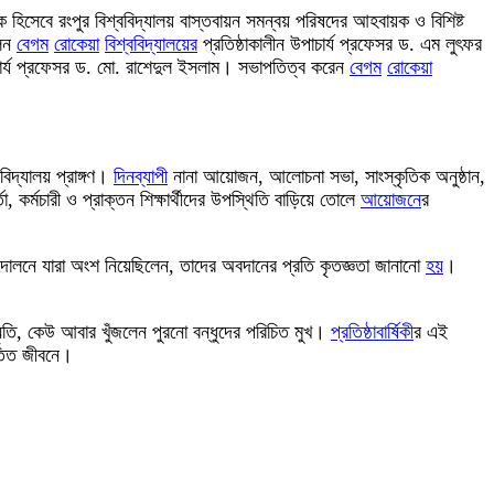
হিসেবে রংপুর বিশ্ববিদ্যালয় বাস্তবায়ন সমন্বয় পরিষদের আহবায়ক ও বিশিষ্ট
লেন
বেগম
রোকেয়া
বিশ্ববিদ্যালয়ের
প্রতিষ্ঠাকালীন উপাচার্য প্রফেসর ড. এম লুৎফর
র্য প্রফেসর ড. মো. রাশেদুল ইসলাম। সভাপতিত্ব করেন
বেগম
রোকেয়া
ববিদ্যালয় প্রাঙ্গণ।
দিনব্যাপী
নানা আয়োজন, আলোচনা সভা, সাংস্কৃতিক অনুষ্ঠান,
্তা, কর্মচারী ও প্রাক্তন শিক্ষার্থীদের উপস্থিতি বাড়িয়ে তোলে
আয়োজনে
র
 আন্দোলনে যারা অংশ নিয়েছিলেন, তাদের অবদানের প্রতি কৃতজ্ঞতা জানানো
হয়
।
্মৃতি, কেউ আবার খুঁজলেন পুরনো বন্ধুদের পরিচিত মুখ।
প্রতিষ্ঠাবার্ষিকী
র এই
অতিত জীবনে।