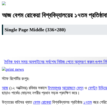
আজ বেগম রোকেয়া বিশ্ববিদ্যালয়ের ১৭তম প্রতিষ্ঠাবা
Single Page Middle (336×280)
দৈনিক যখন সময় অনলাইনের সর্বশেষ নিউজ পেতে অনুসরণ করুন
গুগল 
স্টাফ রিপোর্টার রংপুর:
আজ
(১২ অক্টোবর) রবিবার সকালে
উৎসব
মুখর
আয়োজনে
বেলুন
ও
ফেস্টুন
উড়িয়ে
ছাড়াও পার্কের মোড়সহ নগরীর প্রধান সড়ক প্রদক্ষিণ করে।
উত্তরের বাতিঘর খ্যাত
বেগম
রোকেয়া
বিশ্ববিদ্যালয় প্রতিষ্ঠার
১৭তম
বছর পেরিয়