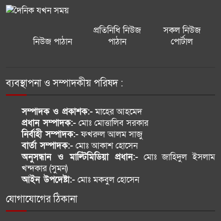
পরিপূরক: ওরহান পামুক
প্রতিনিধি নিউজ
সকল নিউজ
নিউজ পাঠান
পাঠান
পোর্টাল
ব্যাংক ঋণের এক-তৃতীয়াংশই চুরি
হয়েছে: গভর্নর মোস্তাকুর রহমান
ব্যবস্থাপনা ও সম্পাদকীয় পরিষদ :
হাসিনার রাজনৈতিক কর্মকাণ্ডে ভারতের
নীরবতায় ঢাকার তীব্র ক্ষোভ
সম্পাদক ও প্রকাশক:-
মাহের আহমেদ
প্রধান সম্পাদক:-
মোঃ মোত্তালিব সরকার
২০৩২ সাল পর্যন্ত রিয়াল মাদ্রিদেই
নির্বাহী সম্পাদক:-
ফখরুল আলম সাজু
থাকছেন ভিনিসিয়ুস জুনিয়র
বার্তা সম্পাদক:-
মোঃ আকাশ হোসেন
অনুসন্ধান ও মাল্টিমিডিয়া প্রধান:-
মোঃ জাহিদুল ইসলাম
খন্দকার (সুমন)
হাসিনার বক্তব্য বাংলাদেশের
আইন উপদেষ্টা:-
মোঃ মকবুল হোসেন
সার্বভৌমত্বের হুমকি: এনসিপি
যোগাযোগের ঠিকানা