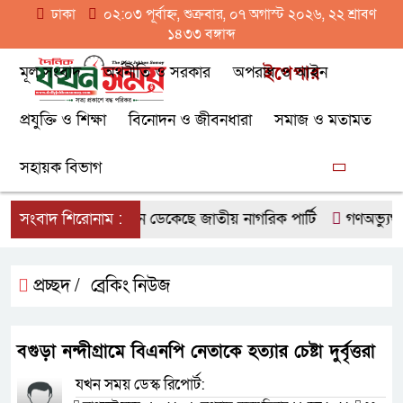
ঢাকা
০২:০৩ পূর্বাহ্ন, শুক্রবার, ০৭ অগাস্ট ২০২৬, ২২ শ্রাবণ
১৪৩৩ বঙ্গাব্দ
মূল সংবাদ
অর্থনীতি ও সরকার
অপরাধ ও আইন
ইপেপার
প্রযুক্তি ও শিক্ষা
বিনোদন ও জীবনধারা
সমাজ ও মতামত
সহায়ক বিভাগ
জরুরি সংবাদ সম্মেলন ডেকেছে জাতীয় নাগরিক পার্টি
সংবাদ শিরোনাম :
গণঅভ্যুত্থানে
প্রচ্ছদ /
ব্রেকিং নিউজ
বগুড়া নন্দীগ্রামে বিএনপি নেতাকে হত্যার চেষ্টা দুর্বৃত্তরা
যখন সময় ডেস্ক রিপোর্ট: