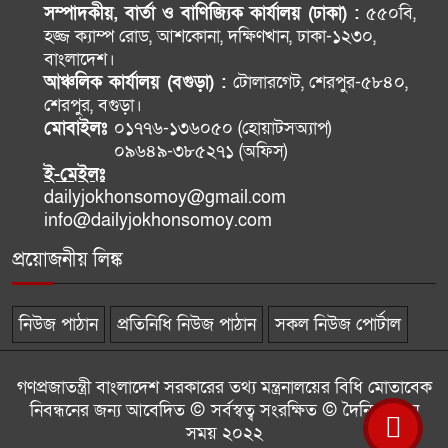
সম্পাদকীয়, বার্তা ও বাণিজ্যিক কার্যালয় (ঢাকা) :
৫৫০বি,
হজ্জ ক্যাম্প রোড, আশকোনা, দক্ষিণখান, ঢাকা-১২৩০,
বাংলাদেশ।
আঞ্চলিক কার্যালয় (বগুড়া) :
টোলারগেট, শেরপুর-৫৮৪০,
শেরপুর, বগুড়া।
মোবাইলঃ
০১৭৭৬-১৩৬০৫০ (হোয়াটসঅ্যাপ)
০৯৬৪৯-৩৮৫২৭১ (অফিস)
ই-মেইলঃ
dailyjokhonsomoy@gmail.com
info@dailyjokhonsomoy.com
প্রয়োজনীয় লিঙ্ক
নিউজ পাঠান
প্রতিনিধি নিউজ পাঠান
সকল নিউজ পোর্টাল
গণপ্রজাতন্ত্রী বাংলাদেশ সরকারের তথ্য মন্ত্রনালয়ের বিধি মোতাবেক
নিবন্ধনের জন্য আবেদিত © সর্বস্বত্ব সংরক্ষিত © দৈনিক যখন
সময় ২০২২