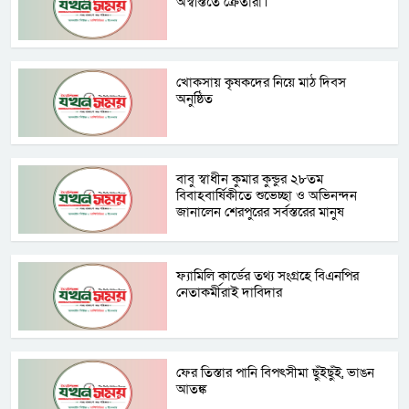
অস্বস্তিতে ক্রেতারা।
খোকসায় কৃষকদের নিয়ে মাঠ দিবস
অনুষ্ঠিত
বাবু স্বাধীন কুমার কুন্ডুর ২৮তম
বিবাহবার্ষিকীতে শুভেচ্ছা ও অভিনন্দন
জানালেন শেরপুরের সর্বস্তরের মানুষ
ফ্যামিলি কার্ডের তথ্য সংগ্রহে বিএনপির
নেতাকর্মীরাই দাবিদার
ফের তিস্তার পানি বিপৎসীমা ছুঁইছুঁই, ভাঙন
আতঙ্ক