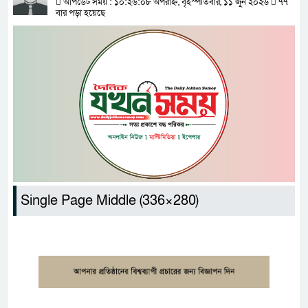
আপডেট সময় : ১০:২৬:০৮ অপরাহ্ন, বৃহস্পতিবার, ১১ জুন ২০২৬
৭৭
বার পড়া হয়েছে
Single Page Middle (336×280)