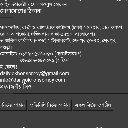
আইন উপদেষ্টা:-
মোঃ মকবুল হোসেন
যোগাযোগের ঠিকানা
সাফ চ্যাম্পিয়নশিপের ড্র: প্রতিপক্ষ
হিসেবে ভুটান ও শ্রীলঙ্কা পেল বাংলাদেশ
সম্পাদকীয়, বার্তা ও বাণিজ্যিক কার্যালয় (ঢাকা) :
৫৫০বি, হজ্জ ক্যাম্প
রোড, আশকোনা, দক্ষিণখান, ঢাকা-১২৩০, বাংলাদেশ।
আঞ্চলিক কার্যালয় (বগুড়া) :
টোলারগেট, শেরপুর-৫৮৪০, শেরপুর,
বগুড়া।
মোবাইলঃ
০১৭৭৬-১৩৬০৫০ (হোয়াটসঅ্যাপ)
০৯৬৪৯-৩৮৫২৭১ (অফিস)
ই-মেইলঃ
dailyjokhonsomoy@gmail.com
info@dailyjokhonsomoy.com
প্রয়োজনীয় লিঙ্ক
নিউজ পাঠান
প্রতিনিধি নিউজ পাঠান
সকল নিউজ পোর্টাল