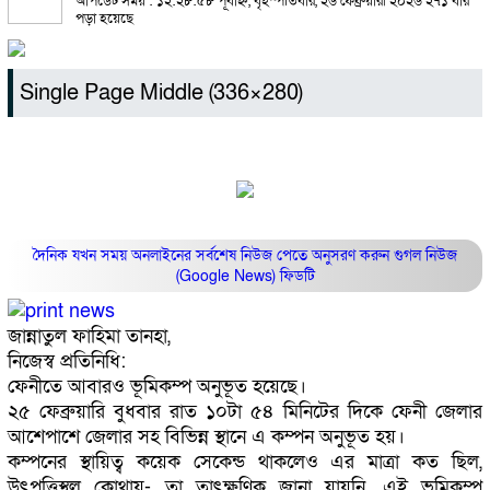
আপডেট সময় : ১২:২৮:৫৮ পূর্বাহ্ন, বৃহস্পতিবার, ২৬ ফেব্রুয়ারী ২০২৬
২৭১ বার
পড়া হয়েছে
Single Page Middle (336×280)
দৈনিক যখন সময় অনলাইনের সর্বশেষ নিউজ পেতে অনুসরণ করুন
গুগল নিউজ
(Google News)
ফিডটি
জান্নাতুল ফাহিমা তানহা,
নিজেস্ব প্রতিনিধি:
ফেনীতে আবারও ভূমিকম্প অনুভূত হয়েছে।
২৫ ফেব্রুয়ারি বুধবার রাত ১০টা ৫৪ মিনিটের দিকে ফেনী জেলার
আশেপাশে জেলার সহ বিভিন্ন স্থানে এ কম্পন অনুভূত হয়।
কম্পনের স্থায়িত্ব কয়েক সেকেন্ড থাকলেও এর মাত্রা কত ছিল,
উৎপত্তিস্থল কোথায়- তা তাৎক্ষণিক জানা যায়নি, এই ভূমিকম্প