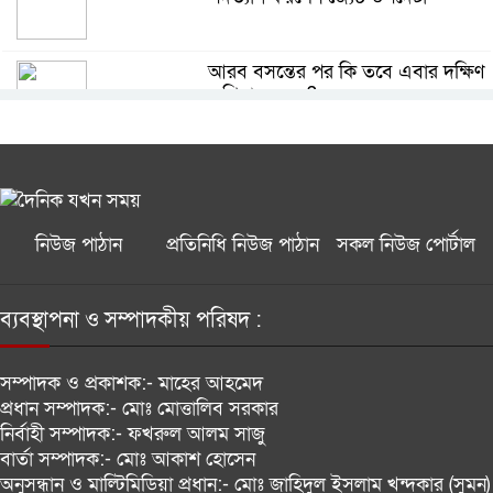
সুদ ছাড়াই মিলবে ৫ হাজার টাকা পর্যন্ত
ডিজিটাল ঋণ
আরব বসন্তের পর কি তবে এবার দক্ষিণ
এশিয়ার বসন্ত?
শিশুদের কাছে সঠিক ইতিহাস তুলে
ধরতে উদ্যোগ নেবে সরকার
জালালাবাদ অ্যাসোসিয়েশন নির্বাচনে
কামরুল-জসিম প্যানেলের নিরঙ্কুশ জয়
নিউজ পাঠান
প্রতিনিধি নিউজ পাঠান
সকল নিউজ পোর্টাল
আগস্ট মাসে সরকারি চাকরিজীবীদের দুই
দফায় ৮ দিন ছুটির সুযোগ
ব্যবস্থাপনা ও সম্পাদকীয় পরিষদ :
ফিটনেসবিহীন যান ও অদক্ষ চালকদের
সম্পাদক ও প্রকাশক:-
মাহের আহমেদ
বিরুদ্ধে কঠোর ব্যবস্থা নেবে ডিএনসিসি
প্রধান সম্পাদক:-
মোঃ মোত্তালিব সরকার
নির্বাহী সম্পাদক:-
ফখরুল আলম সাজু
বার্তা সম্পাদক:-
মোঃ আকাশ হোসেন
বাংলাদেশের সঙ্গে নতুন করে সম্পর্ক
অনুসন্ধান ও মাল্টিমিডিয়া প্রধান:-
মোঃ জাহিদুল ইসলাম খন্দকার (সুমন)
গড়ার পরামর্শ ভারতীয় সংসদীয় কমিটির