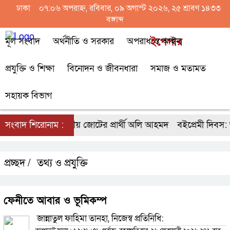
ঢাকা
০৭:০৬ অপরাহ্ন, রবিবার, ০৯ অগাস্ট ২০২৬, ২৫ শ্রাবণ ১৪৩৩
বঙ্গাব্দ
মূল সংবাদ
অর্থনীতি ও সরকার
অপরাধ ও আইন
ইপেপার
প্রযুক্তি ও শিক্ষা
বিনোদন ও জীবনধারা
সমাজ ও মতামত
সহায়ক বিভাগ
ট্রপতি নির্বাচনে ১১ দলীয় জোটের প্রার্থী অলি আহমদ
সংবাদ শিরোনাম :
বইপ্রেমী দিবস: জ্
প্রচ্ছদ /
তথ্য ও প্রযুক্তি
ফেনীতে আবার ও ভূমিকম্প
জান্নাতুল ফাহিমা তানহা, নিজেস্ব প্রতিনিধি: