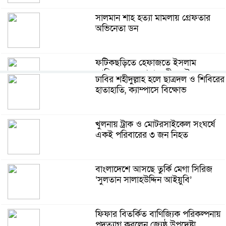
সালমান শাহ হত্যা মামলায় গ্রেফতার
অভিনেতা ডন
ফটিকছড়িতে হেফাজতে ইসলাম
আমিরের সঙ্গে প্রধানমন্ত্রীর সৌজন্য
ঢাবির শহীদুল্লাহ হলে ছাত্রদল ও শিবিরের
সাক্ষাৎ
হাতাহাতি, ক্যাম্পাসে বিক্ষোভ
গুলশান সোসাইটির উদ্যোগে বৃক্ষরোপণ
ও চারা বিতরণ কর্মসূচি সম্পন্ন
খুলনায় ট্রাক ও মোটরসাইকেল সংঘর্ষে
একই পরিবারের ৩ জন নিহত
খুলনার শেখ বাড়িতে এখন ধ্বংসস্তূপের
নিস্তব্ধতা
বাংলাদেশে আসছে তুর্কি মেগা সিরিজ
‘সুলতান সালাহউদ্দিন আইয়ুবি’
আইআরআই জরিপ: দেশের বর্তমান
গণতন্ত্রে সন্তুষ্ট ৬২ শতাংশ মানুষ
ফিফার বিতর্কিত বাণিজ্যিক পরিকল্পনায়
পদত্যাগ করলেন জ্যেষ্ঠ উপদেষ্টা