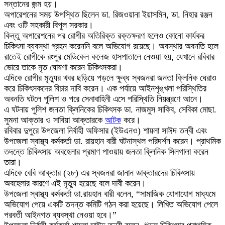
সন্তানের জন্ম হয়।
অপারেশনের সময় উপস্থিত ছিলেন ডা. রিজওয়ানা ইয়াসমিন, ডা. নিহার রঞ্জন
এবং ওটি সহকারী বিপুল সরকার।
কিন্তু অপারেশনের পর রোগীর অতিরিক্ত রক্তক্ষরণ হলেও কোনো কার্যকর
চিকিৎসা ব্যবস্থা গ্রহন করেননি বলে অভিযোগ রয়েছে। অবস্থার অবনতি হলে
রাতেই রোগীকে রংপুর মেডিকেল কলেজ হাসপাতালে নেওয়া হয়, যেখানে রবিবার
ভোরে তাকে মৃত ঘোষণা করেন চিকিৎসকরা।
এদিকে রোগীর মৃত্যুর খবর ছড়িয়ে পড়লে ক্ষুব্ধ স্বজনরা জনতা ক্লিনিক ঘেরাও
করে চিকিৎসকদের বিচার দাবি করেন। এক পর্যায়ে আইনশৃঙ্খলা পরিস্থিতির
অবনতি ঘটলে পুলিশ ও পরে সেনাবাহিনী এসে পরিস্থিতি নিয়ন্ত্রণে আনে।
এ ঘটনায় পুলিশ জনতা ক্লিনিকের চিকিৎসক ডা. নাজমুস সাকিব, সেবিকা মোছা.
সুমনা আক্তার ও সাবিয়া আক্তারকে
আটক
করে।
রবিবার দুপুরে উপজেলা নির্বাহী অফিসার (ইউএনও) শায়লা সাঈদ তন্বী এবং
উপজেলা স্বাস্থ্য কর্মকর্তা ডা. রায়হান বারী ঘটনাস্থল পরিদর্শন করেন। প্রাথমিক
তদন্তে চিকিৎসায় অবহেলার প্রমাণ পাওয়ায় জনতা ক্লিনিক সিলগালা করেন
তারা।
এদিকে বেবি আক্তার (২৮) এর স্বজনরা জানান ডাক্তারদের চিকিৎসায়
অবহেলার কারণে এই মৃত্যু হয়েছে বলে দাবী করেন।
উপজেলা স্বাস্থ্য কর্মকর্তা ডা.রায়হান বারী বলেন, “সামাজিক যোগাযোগ মাধ্যমে
অভিযোগ পেয়ে একটি তদন্ত কমিটি গঠন করা হয়েছে। লিখিত অভিযোগ পেলে
পরবর্তী আইনগত ব্যবস্থা নেওয়া হবে।”