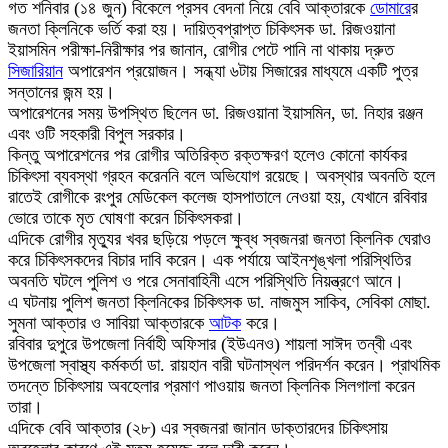
গত শনিবার (১৪ জুন) বিকেলে প্রসব বেদনা নিয়ে বেবি আক্তারকে
ডোমারে
র
জনতা ক্লিনিকে ভর্তি করা হয়। দায়িত্বপ্রাপ্ত চিকিৎসক ডা. রিজওয়ানা
ইয়াসমিন পরীক্ষা-নিরীক্ষার পর জানান, রোগীর পেটে পানি না থাকায় দ্রুত
সিজারিয়ান
অপারেশন প্রয়োজন। সন্ধ্যা ৬টায় সিজারের মাধ্যমে একটি পুত্র
সন্তানের জন্ম হয়।
অপারেশনের সময় উপস্থিত ছিলেন ডা. রিজওয়ানা ইয়াসমিন, ডা. নিহার রঞ্জন
এবং ওটি সহকারী বিপুল সরকার।
কিন্তু অপারেশনের পর রোগীর অতিরিক্ত রক্তক্ষরণ হলেও কোনো কার্যকর
চিকিৎসা ব্যবস্থা গ্রহন করেননি বলে অভিযোগ রয়েছে। অবস্থার অবনতি হলে
রাতেই রোগীকে রংপুর মেডিকেল কলেজ হাসপাতালে নেওয়া হয়, যেখানে রবিবার
ভোরে তাকে মৃত ঘোষণা করেন চিকিৎসকরা।
এদিকে রোগীর মৃত্যুর খবর ছড়িয়ে পড়লে ক্ষুব্ধ স্বজনরা জনতা ক্লিনিক ঘেরাও
করে চিকিৎসকদের বিচার দাবি করেন। এক পর্যায়ে আইনশৃঙ্খলা পরিস্থিতির
অবনতি ঘটলে পুলিশ ও পরে সেনাবাহিনী এসে পরিস্থিতি নিয়ন্ত্রণে আনে।
এ ঘটনায় পুলিশ জনতা ক্লিনিকের চিকিৎসক ডা. নাজমুস সাকিব, সেবিকা মোছা.
সুমনা আক্তার ও সাবিয়া আক্তারকে
আটক
করে।
রবিবার দুপুরে উপজেলা নির্বাহী অফিসার (ইউএনও) শায়লা সাঈদ তন্বী এবং
উপজেলা স্বাস্থ্য কর্মকর্তা ডা. রায়হান বারী ঘটনাস্থল পরিদর্শন করেন। প্রাথমিক
তদন্তে চিকিৎসায় অবহেলার প্রমাণ পাওয়ায় জনতা ক্লিনিক সিলগালা করেন
তারা।
এদিকে বেবি আক্তার (২৮) এর স্বজনরা জানান ডাক্তারদের চিকিৎসায়