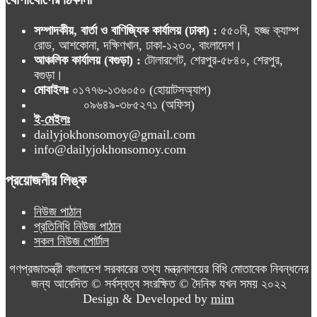
সম্পাদকীয়, বার্তা ও বাণিজ্যিক কার্যালয় (ঢাকা) :
৫৫০বি, হজ্জ ক্যাম্প
রোড, আশকোনা, দক্ষিণখান, ঢাকা-১২৩০, বাংলাদেশ।
আঞ্চলিক কার্যালয় (বগুড়া) :
টোলারগেট, শেরপুর-৫৮৪০, শেরপুর,
বগুড়া।
মোবাইলঃ
০১৭৭৬-১৩৬০৫০ (হোয়াটসঅ্যাপ)
০৯৬৪৯-৩৮৫২৭১ (অফিস)
ই-মেইলঃ
dailyjokhonsomoy@gmail.com
info@dailyjokhonsomoy.com
প্রয়োজনীয় লিঙ্ক
নিউজ পাঠান
প্রতিনিধি নিউজ পাঠান
সকল নিউজ পোর্টাল
গণপ্রজাতন্ত্রী বাংলাদেশ সরকারের তথ্য মন্ত্রনালয়ের বিধি মোতাবেক নিবন্ধনের
জন্য আবেদিত © সর্বস্বত্ব সংরক্ষিত © দৈনিক যখন সময় ২০২২
Design & Developed by
mim