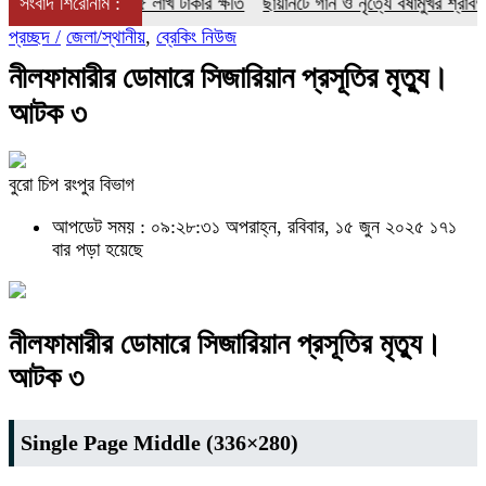
ান ভস্মীভূত, ২৫ লাখ টাকার ক্ষতি
সংবাদ শিরোনাম :
ছায়ানটে গান ও নৃত্যে বর্ষামুখর শ্রাবণসন্ধ
প্রচ্ছদ /
জেলা/স্থানীয়
,
ব্রেকিং নিউজ
নীলফামারীর ডোমারে সিজারিয়ান প্রসূতির মৃত্যু।
আটক ৩
বুরো চিপ রংপুর বিভাগ
আপডেট সময় : ০৯:২৮:৩১ অপরাহ্ন, রবিবার, ১৫ জুন ২০২৫
১৭১
বার পড়া হয়েছে
নীলফামারীর ডোমারে সিজারিয়ান প্রসূতির মৃত্যু।
আটক ৩
Single Page Middle (336×280)