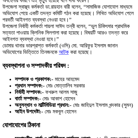
অবহেলার কারণে এই মৃত্যু হয়েছে বলে দাবী করেন।
উপজেলা স্বাস্থ্য কর্মকর্তা ডা.রায়হান বারী বলেন, “সামাজিক যোগাযোগ মাধ্যমে
অভিযোগ পেয়ে একটি তদন্ত কমিটি গঠন করা হয়েছে। লিখিত অভিযোগ পেলে
পরবর্তী আইনগত ব্যবস্থা নেওয়া হবে।”
উপজেলা নির্বাহী কর্মকর্তা শায়লা সাঈদ তন্বী বলেন, “ভুল চিকিৎসার প্রাথমিক
সত্যতা পাওয়ায় ক্লিনিক সিলগালা করা হয়েছে। বিষয়টি আরও তদন্ত করে
আইনগত ব্যবস্থা নেওয়া হবে।”
ডোমার থানার ভারপ্রাপ্ত কর্মকর্তা (ওসি) মো. আরিফুর ইসলাম জানান
অভিযোগের ভিত্তিতে তিনজনকে
আটক
করা হয়েছে।
ব্যবস্থাপনা ও সম্পাদকীয় পরিষদ :
সম্পাদক ও প্রকাশক:-
মাহের আহমেদ
প্রধান সম্পাদক:-
মোঃ মোত্তালিব সরকার
নির্বাহী সম্পাদক:-
ফখরুল আলম সাজু
বার্তা সম্পাদক:-
মোঃ আকাশ হোসেন
অনুসন্ধান ও মাল্টিমিডিয়া প্রধান:-
মোঃ জাহিদুল ইসলাম খন্দকার (সুমন)
আইন উপদেষ্টা:-
মোঃ মকবুল হোসেন
যোগাযোগের ঠিকানা