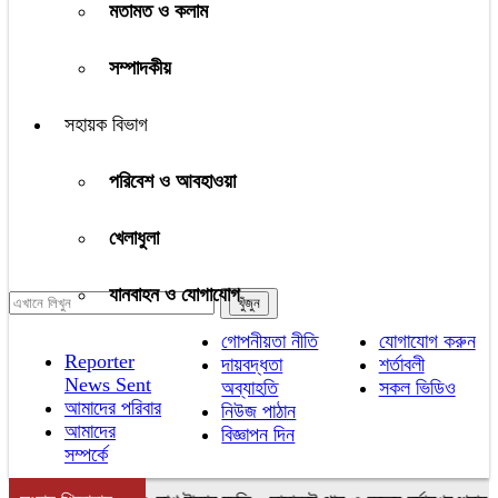
মতামত ও কলাম
সম্পাদকীয়
সহায়ক বিভাগ
পরিবেশ ও আবহাওয়া
খেলাধুলা
যানবাহন ও যোগাযোগ
গোপনীয়তা নীতি
যোগাযোগ করুন
Reporter
দায়বদ্ধতা
শর্তাবলী
News Sent
অব্যাহতি
সকল ভিডিও
আমাদের পরিবার
নিউজ পাঠান
আমাদের
বিজ্ঞাপন দিন
সম্পর্কে