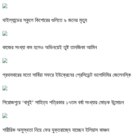
থাইল্যান্ডের স্কুলে কিশোরের গুলিতে ৯ জনের মৃত্যু
কাজের সংখ্যা কম হলেও অভিনয়েই তুষ্ট তানজিকা আমিন
প্রথমবারের মতো সার্বিয়া সফরে ইউক্রেনের প্রেসিডেন্ট ভলোদিমির জেলেনস্কি
পিরোজপুরে ‘বাবুই’ সাহিত্য পত্রিকার ১৭তম বর্ষা সংখ্যার মোড়ক উন্মোচন
শারীরিক অসুস্থতা নিয়ে ফের যুক্তরাজ্যে যাচ্ছেন ইলিয়াস কাঞ্চন