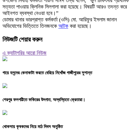
উপজেলা নির্বাহী কর্মকর্তা শায়লা সাঈদ তন্বী বলেন, “ভুল চিকিৎসার প্রাথমিক
সত্যতা পাওয়ায় ক্লিনিক সিলগালা করা হয়েছে। বিষয়টি আরও তদন্ত করে
আইনগত ব্যবস্থা নেওয়া হবে।”
ডোমার থানার ভারপ্রাপ্ত কর্মকর্তা (ওসি) মো. আরিফুর ইসলাম জানান
অভিযোগের ভিত্তিতে তিনজনকে
আটক
করা হয়েছে।
নিউজটি শেয়ার করুন
এ ক্যাটাগরির আরো নিউজ
গায়ে হলুদের কেনাকাটা করতে বেরিয়ে নিখোঁজ গাজীপুরের সুশান্ত
শেরপুর ফলপট্টিতে ফকিরের উৎপাত, অস্বস্তিতে ক্রেতারা।
খোকসায় কৃষকদের নিয়ে মাঠ দিবস অনুষ্ঠিত