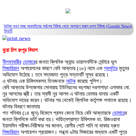
দৈনিক যখন সময় অনলাইনের সর্বশেষ নিউজ পেতে অনুসরণ করুন
গুগল নিউজ (Google News)
ফিডটি
বুরো চিপ রংপুর বিভাগ
নীলফামারীর
ডোমারে
র জনতা ক্লিনিক অ্যান্ড ডায়াগনস্টিক সেন্টারে ভুল
সিজারিয়ান
অপারেশনের কারণে বেবি আক্তার (২৮) নামে এক
প্রসূতির
মৃত্যুর
অভিযোগ উঠেছে। তবে সদ্যজাত পুত্র সন্তানটি সুস্থ রয়েছে।
এ ঘটনায় এক চিকিৎসকসহ তিনজনকে
আটক
করেছে পুলিশ।
বেবি আক্তার উপজেলার সোনারায় ইউনিয়নের বড়গাছা দরগাপাড়া এলাকার মো.
নুর আলমের স্ত্রী। তার স্বামী নুর আলম এ ঘটনায় ডোমার থানায় একটি
অভিযোগ দায়ের করেন। ঘটনার পর থেকেই ক্লিনিক কর্তৃপক্ষ পলাতক রয়েছে।
ঘটনার বিবরণে জানাযায়
গত শনিবার (১৪ জুন) বিকেলে প্রসব বেদনা নিয়ে বেবি আক্তারকে
ডোমারে
র
জনতা ক্লিনিকে ভর্তি করা হয়। দায়িত্বপ্রাপ্ত চিকিৎসক ডা. রিজওয়ানা
ইয়াসমিন পরীক্ষা-নিরীক্ষার পর জানান, রোগীর পেটে পানি না থাকায় দ্রুত
সিজারিয়ান
অপারেশন প্রয়োজন। সন্ধ্যা ৬টায় সিজারের মাধ্যমে একটি পুত্র