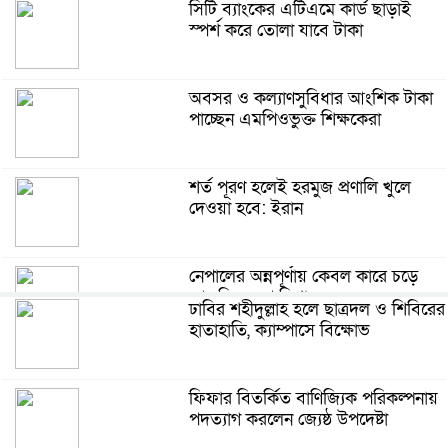
সিটি ব্যাংকের এটিএমে কার্ড ছাড়াই
স্পর্শ করে তোলা যাবে টাকা
অবসর ও কল্যাণসুবিধার আংশিক টাকা
পাচ্ছেন এমপিওভুক্ত শিক্ষকেরা
শর্ত পূরণ হলেই হরমুজ প্রণালি খুলে
দেওয়া হবে: ইরান
নেপালের অন্নপূর্ণায় কেবল কারে চড়ে
আতঙ্কিত অপু বিশ্বাস
ঢাবির শহীদুল্লাহ হলে ছাত্রদল ও শিবিরের
হাতাহাতি, ক্যাম্পাসে বিক্ষোভ
কুশিয়ারার তলদেশে জমছে বিষাক্ত ধাতু
ও মাইক্রোপ্লাস্টিক
ফিফার বিতর্কিত বাণিজ্যিক পরিকল্পনায়
পদত্যাগ করলেন জ্যেষ্ঠ উপদেষ্টা