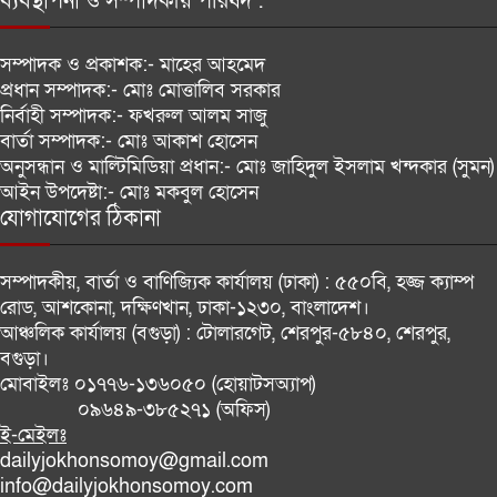
ব্যবস্থাপনা ও সম্পাদকীয় পরিষদ :
ফিটনেসবিহীন যান ও অদক্ষ চালকদের
বিরুদ্ধে কঠোর ব্যবস্থা নেবে ডিএনসিসি
সম্পাদক ও প্রকাশক:-
মাহের আহমেদ
প্রধান সম্পাদক:-
মোঃ মোত্তালিব সরকার
নির্বাহী সম্পাদক:-
ফখরুল আলম সাজু
বাংলাদেশের সঙ্গে নতুন করে সম্পর্ক
বার্তা সম্পাদক:-
মোঃ আকাশ হোসেন
গড়ার পরামর্শ ভারতীয় সংসদীয় কমিটির
অনুসন্ধান ও মাল্টিমিডিয়া প্রধান:-
মোঃ জাহিদুল ইসলাম খন্দকার (সুমন)
আইন উপদেষ্টা:-
মোঃ মকবুল হোসেন
যোগাযোগের ঠিকানা
সাফ চ্যাম্পিয়নশিপের ড্র: প্রতিপক্ষ
হিসেবে ভুটান ও শ্রীলঙ্কা পেল বাংলাদেশ
সম্পাদকীয়, বার্তা ও বাণিজ্যিক কার্যালয় (ঢাকা) :
৫৫০বি, হজ্জ ক্যাম্প
রোড, আশকোনা, দক্ষিণখান, ঢাকা-১২৩০, বাংলাদেশ।
আঞ্চলিক কার্যালয় (বগুড়া) :
টোলারগেট, শেরপুর-৫৮৪০, শেরপুর,
বগুড়া।
মোবাইলঃ
০১৭৭৬-১৩৬০৫০ (হোয়াটসঅ্যাপ)
০৯৬৪৯-৩৮৫২৭১ (অফিস)
ই-মেইলঃ
dailyjokhonsomoy@gmail.com
info@dailyjokhonsomoy.com