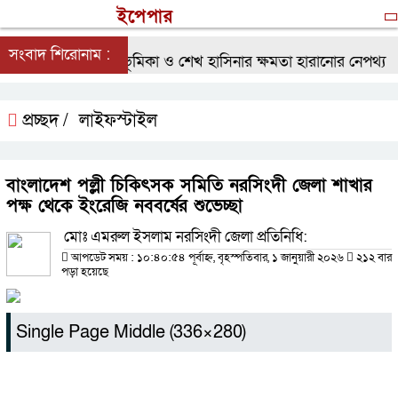
ইপেপার
সংবাদ শিরোনাম :
্থানে সেনাবাহিনীর ভূমিকা ও শেখ হাসিনার ক্ষমতা হারানোর নেপথ্য
স
প্রচ্ছদ /
লাইফস্টাইল
বাংলাদেশ পল্লী চিকিৎসক সমিতি নরসিংদী জেলা শাখার
পক্ষ থেকে ইংরেজি নববর্ষের শুভেচ্ছা
মোঃ এমরুল ইসলাম নরসিংদী জেলা প্রতিনিধি:
আপডেট সময় : ১০:৪০:৫৪ পূর্বাহ্ন, বৃহস্পতিবার, ১ জানুয়ারী ২০২৬
২১২ বার
পড়া হয়েছে
Single Page Middle (336×280)