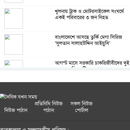
দাম্পত্য জীবনে অহেতুক সন্দেহ ও
অবিশ্বাসের ভয়াবহ পরিণাম
খুলনায় ট্রাক ও মোটরসাইকেল সংঘর্ষে
একই পরিবারের ৩ জন নিহত
স্থবির হয়ে পড়ছে বাংলাদেশের মেগা
প্রকল্পে চীনের উন্নয়ন সহযোগিতা
বাংলাদেশে আসছে তুর্কি মেগা সিরিজ
‘সুলতান সালাহউদ্দিন আইয়ুবি’
জৈন্তাপুরে বাসের ধাক্কায় পথচারী নিহত,
মহাসড়ক অবরোধ
আগস্ট মাসে সরকারি চাকরিজীবীদের দুই
দফায় ৮ দিন ছুটির সুযোগ
সিঙ্গার বাংলাদেশে ৩০ জন ট্রেইনি ব্রাঞ্চ
ম্যানেজার নিয়োগ
আরব বসন্তের পর কি তবে এবার দক্ষিণ
এশিয়ার বসন্ত?
প্রতিনিধি নিউজ
সকল নিউজ
নিউজ পাঠান
পাঠান
পোর্টাল
জালালাবাদ অ্যাসোসিয়েশন নির্বাচনে
কামরুল-জসিম প্যানেলের নিরঙ্কুশ জয়