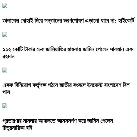
তালাকের দোহাই দিয়ে সন্তানের ভরণপোষণ এড়ানো যাবে না: হাইকোর্ট
১১২ কোটি টাকার চেক জালিয়াতির মামলায় জামিন পেলেন সালমান এফ
রহমান
একক বিনিয়োগ কর্তৃপক্ষ গঠনে জাতীয় সংসদে ইনভেস্ট বাংলাদেশ বিল
পাস
প্রতারণার মামলায় আদালতে আত্মসমর্পণ করে জামিন পেলেন
চিত্রনায়িকা ববি