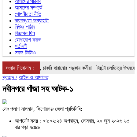
আমাদের পরিবার
আমাদের সম্পর্কে
গোপনীয়তা নীতি
দায়বদ্ধতা অব্যাহতি
নিউজ পাঠান
বিজ্ঞাপন দিন
যোগাযোগ করুন
শর্তাবলী
সকল ভিডিও
ে সিএনজি স্টেশন, চাকরি হারানোর শঙ্কায় কর্মীরা
সংবাদ শিরোনাম :
টরন্টো চলচ্চিত্র উৎসবে রুবাই
প্রচ্ছদ /
আইন ও আদালত
নবীনগরে গাঁজা সহ আটক-১
মোঃ পলাশ সালমান, কিশোরগঞ্জ জেলা প্রতিনিধি:
আপডেট সময় : ০৭:০২:২৪ অপরাহ্ন, সোমবার, ২৯ জুন ২০২৬
৬৫
বার পড়া হয়েছে