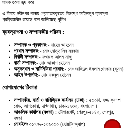
মাদক গুলো জব্দ করে।
​এ বিষয়ে নবীনগর থানায় গ্রেফতারকৃতের বিরুদ্ধে আইনানুগ ব্যবস্থা
প্রক্রিয়াধীন রয়েছে বলে জানিয়েছে পুলিশ।
ব্যবস্থাপনা ও সম্পাদকীয় পরিষদ :
সম্পাদক ও প্রকাশক:-
মাহের আহমেদ
প্রধান সম্পাদক:-
মোঃ মোত্তালিব সরকার
নির্বাহী সম্পাদক:-
ফখরুল আলম সাজু
বার্তা সম্পাদক:-
মোঃ আকাশ হোসেন
অনুসন্ধান ও মাল্টিমিডিয়া প্রধান:-
মোঃ জাহিদুল ইসলাম খন্দকার (সুমন)
আইন উপদেষ্টা:-
মোঃ মকবুল হোসেন
যোগাযোগের ঠিকানা
সম্পাদকীয়, বার্তা ও বাণিজ্যিক কার্যালয় (ঢাকা) :
৫৫০বি, হজ্জ ক্যাম্প
রোড, আশকোনা, দক্ষিণখান, ঢাকা-১২৩০, বাংলাদেশ।
আঞ্চলিক কার্যালয় (বগুড়া) :
টোলারগেট, শেরপুর-৫৮৪০, শেরপুর,
বগুড়া।
মোবাইলঃ
০১৭৭৬-১৩৬০৫০ (হোয়াটসঅ্যাপ)