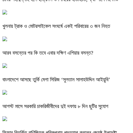
খুলনায় ট্রাক ও মোটরসাইকেল সংঘর্ষে একই পরিবারের ৩ জন নিহত
আরব বসন্তের পর কি তবে এবার দক্ষিণ এশিয়ার বসন্ত?
বাংলাদেশে আসছে তুর্কি মেগা সিরিজ ‘সুলতান সালাহউদ্দিন আইয়ুবি’
আগস্ট মাসে সরকারি চাকরিজীবীদের দুই দফায় ৮ দিন ছুটির সুযোগ
ফিফার বিতর্কিত বাণিজ্যিক পরিকল্পনায় পদত্যাগ করলেন জ্যেষ্ঠ উপদেষ্টা