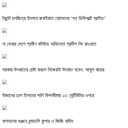
টরন্টো চলচ্চিত্র উৎসবে রুবাইয়াত হোসেনের ‘দ্য ডিফিকাল্ট ব্রাইড’
না ফেরার দেশে প্রবীণ বলিউড অভিনেতা প্রদীপ সিং রাওয়াত
সরকার উৎখাতের চেষ্টা করলে নিজেরাই উৎখাত হবেন: আবুল খায়ের
উজানের ঢলে তিস্তার পানি বিপৎসীমার ১৩ সেন্টিমিটার ওপরে
বাগদানের গুঞ্জনে ব্র্যাডলি কুপার ও জিজি হাদিদ