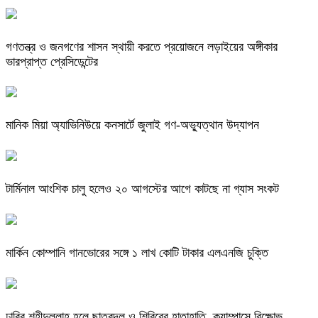
গণতন্ত্র ও জনগণের শাসন স্থায়ী করতে প্রয়োজনে লড়াইয়ের অঙ্গীকার
ভারপ্রাপ্ত প্রেসিডেন্টের
মানিক মিয়া অ্যাভিনিউয়ে কনসার্টে জুলাই গণ-অভ্যুত্থান উদ্‌যাপন
টার্মিনাল আংশিক চালু হলেও ২০ আগস্টের আগে কাটছে না গ্যাস সংকট
মার্কিন কোম্পানি গানভোরের সঙ্গে ১ লাখ কোটি টাকার এলএনজি চুক্তি
ঢাবির শহীদুল্লাহ হলে ছাত্রদল ও শিবিরের হাতাহাতি, ক্যাম্পাসে বিক্ষোভ