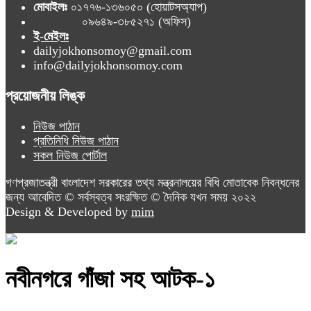
মোবাইলঃ
০১৭৭৬-১৩৬০৫০ (হোয়াটসঅ্যাপ)
০৯৬৪৯-৩৮৫২৭১ (অফিস)
ই-মেইলঃ
dailyjokhonsomoy@gmail.com
info@dailyjokhonsomoy.com
প্রয়োজনীয় লিঙ্ক
নিউজ পাঠান
প্রতিনিধি নিউজ পাঠান
সকল নিউজ পোর্টাল
গণপ্রজাতন্ত্রী বাংলাদেশ সরকারের তথ্য মন্ত্রনালয়ের বিধি মোতাবেক নিবন্ধনের
জন্য আবেদিত © সর্বস্বত্ব সংরক্ষিত © দৈনিক যখন সময় ২০২২
Design & Developed by
mim
নবীনগরে গাঁজা সহ আটক-১