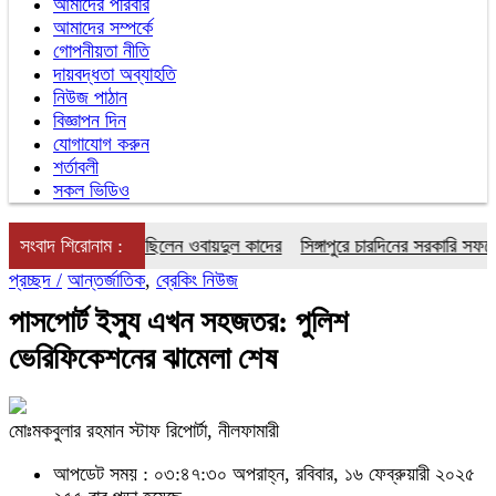
আমাদের পরিবার
আমাদের সম্পর্কে
গোপনীয়তা নীতি
দায়বদ্ধতা অব্যাহতি
নিউজ পাঠান
বিজ্ঞাপন দিন
যোগাযোগ করুন
শর্তাবলী
সকল ভিডিও
র করার নির্দেশ দিয়েছিলেন ওবায়দুল কাদের
সংবাদ শিরোনাম :
সিঙ্গাপুরে চারদিনের সরকারি সফরে যাচ্ছে
প্রচ্ছদ /
আন্তর্জাতিক
,
ব্রেকিং নিউজ
পাসপোর্ট ইস্যু এখন সহজতর: পুলিশ
ভেরিফিকেশনের ঝামেলা শেষ
মোঃমকবুলার রহমান স্টাফ রিপোর্টা, নীলফামারী
আপডেট সময় : ০৩:৪৭:৩০ অপরাহ্ন, রবিবার, ১৬ ফেব্রুয়ারী ২০২৫