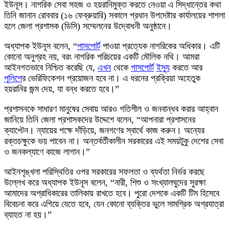
ইউনূস। নাগরিক সেবা সহজ ও হয়রানিমুক্ত করতে নেওয়া এ সিদ্ধান্তের কথা
তিনি জানান রোববার (১৬ ফেব্রুয়ারি) সকালে প্রধান উপদেষ্টার কার্যালয়ের শাপলা
হলে জেলা প্রশাসক (ডিসি) সম্মেলনের উদ্বোধনী অনুষ্ঠানে।
অধ্যাপক ইউনূস বলেন, “
পাসপোর্ট
পাওয়া প্রত্যেক নাগরিকের অধিকার। এটি
কোনো অনুগ্রহ নয়, বরং নাগরিক পরিচয়ের একটি মৌলিক নথি। আমরা
আইনগতভাবে নিশ্চিত করেছি যে,
এখন
থেকে
পাসপোর্ট
ইস্যু
করতে আর
পুলিশ
ের ভেরিফিকেশন প্রয়োজন হবে না। এ ধরনের প্রক্রিয়া অহেতুক
হয়রানির জন্ম দেয়, যা বন্ধ করতে হবে।”
প্রশাসনকে সাধারণ মানুষের সেবায় আরও গতিশীল ও জনবান্ধব করার আহ্বান
জানিয়ে তিনি জেলা প্রশাসকদের উদ্দেশে বলেন, “আপনারা প্রশাসনের
ক্যাপ্টেন। ন্যায়ের পক্ষে দাঁড়িয়ে, জনগণের স্বার্থে কাজ করুন। অন্যের
রক্তচক্ষুকে ভয় পাবেন না। অন্তর্বর্তীকালীন সরকারের এই সময়টুকু দেশের সেবা
ও জনকল্যাণে কাজে লাগান।”
আইনশৃঙ্খলা পরিস্থিতির ওপর সরকারের সফলতা ও ব্যর্থতা নির্ভর করছে
উল্লেখ করে অধ্যাপক ইউনূস বলেন, “নারী, শিশু ও সংখ্যালঘুদের সুরক্ষা
আমাদের অগ্রাধিকারের তালিকায় রাখতে হবে। পুরো দেশকে একটি টিম হিসেবে
বিবেচনা করে এগিয়ে যেতে হবে, যেন কোনো ব্যক্তির ভুলে সামগ্রিক অগ্রযাত্রা
ব্যাহত না হয়।”