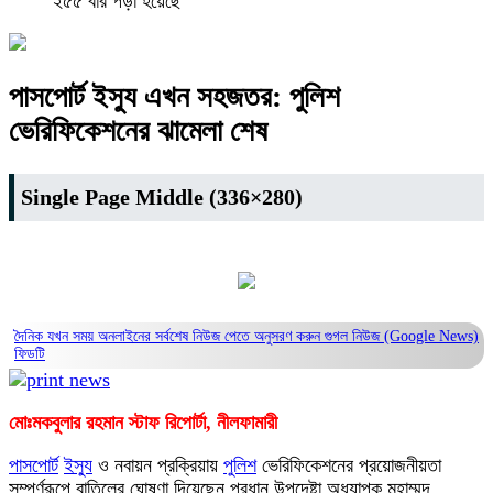
২৫৫ বার পড়া হয়েছে
পাসপোর্ট ইস্যু এখন সহজতর: পুলিশ
ভেরিফিকেশনের ঝামেলা শেষ
Single Page Middle (336×280)
দৈনিক যখন সময় অনলাইনের সর্বশেষ নিউজ পেতে অনুসরণ করুন
গুগল নিউজ (Google News)
ফিডটি
মোঃমকবুলার রহমান স্টাফ রিপোর্টা, নীলফামারী
পাসপোর্ট
ইস্যু
ও নবায়ন প্রক্রিয়ায়
পুলিশ
ভেরিফিকেশনের প্রয়োজনীয়তা
সম্পূর্ণরূপে বাতিলের ঘোষণা দিয়েছেন প্রধান উপদেষ্টা অধ্যাপক মুহাম্মদ