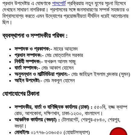
প্রধান উপদেষ্টার এ ঘোষণাকে
পাসপোর্ট
প্রক্রিয়ায় নতুন যুগের সূচনা হিসেবে
দেখছেন সাধারণ নাগরিকরা। প্রশাসনের সঙ্গে জনসাধারণের সম্পর্ক সহজতর ও
বিশ্বাসযোগ্য করতে এমন উদ্যোগের প্রয়োজনীয়তা দীর্ঘদিন ধরেই আলোচনায়
ছিল।
ব্যবস্থাপনা ও সম্পাদকীয় পরিষদ :
সম্পাদক ও প্রকাশক:-
মাহের আহমেদ
প্রধান সম্পাদক:-
মোঃ মোত্তালিব সরকার
নির্বাহী সম্পাদক:-
ফখরুল আলম সাজু
বার্তা সম্পাদক:-
মোঃ আকাশ হোসেন
অনুসন্ধান ও মাল্টিমিডিয়া প্রধান:-
মোঃ জাহিদুল ইসলাম খন্দকার (সুমন)
আইন উপদেষ্টা:-
মোঃ মকবুল হোসেন
যোগাযোগের ঠিকানা
সম্পাদকীয়, বার্তা ও বাণিজ্যিক কার্যালয় (ঢাকা) :
৫৫০বি, হজ্জ ক্যাম্প
রোড, আশকোনা, দক্ষিণখান, ঢাকা-১২৩০, বাংলাদেশ।
আঞ্চলিক কার্যালয় (বগুড়া) :
টোলারগেট, শেরপুর-৫৮৪০, শেরপুর,
বগুড়া।
মোবাইলঃ
০১৭৭৬-১৩৬০৫০ (হোয়াটসঅ্যাপ)