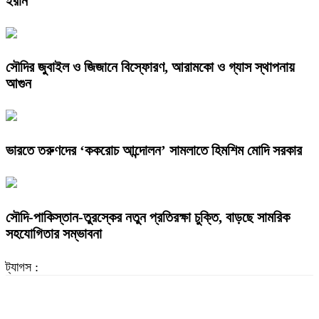
ইরান
সৌদির জুবাইল ও জিজানে বিস্ফোরণ, আরামকো ও গ্যাস স্থাপনায়
আগুন
ভারতে তরুণদের ‘ককরোচ আন্দোলন’ সামলাতে হিমশিম মোদি সরকার
সৌদি-পাকিস্তান-তুরস্কের নতুন প্রতিরক্ষা চুক্তি, বাড়ছে সামরিক
সহযোগিতার সম্ভাবনা
ট্যাগস :