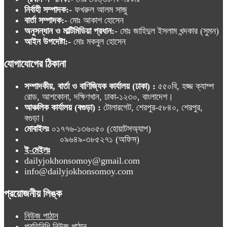
নির্বাহী সম্পাদক:-
ফখরুল আলম সাজু
বার্তা সম্পাদক:-
মোঃ আকাশ হোসেন
অনুসন্ধান ও মাল্টিমিডিয়া প্রধান:-
মোঃ জাহিদুল ইসলাম খন্দকার (সুমন)
আইন উপদেষ্টা:-
মোঃ মকবুল হোসেন
যোগাযোগের ঠিকানা
সম্পাদকীয়, বার্তা ও বাণিজ্যিক কার্যালয় (ঢাকা) :
৫৫০বি, হজ্জ ক্যাম্প
রোড, আশকোনা, দক্ষিণখান, ঢাকা-১২৩০, বাংলাদেশ।
আঞ্চলিক কার্যালয় (বগুড়া) :
টোলারগেট, শেরপুর-৫৮৪০, শেরপুর,
বগুড়া।
মোবাইলঃ
০১৭৭৬-১৩৬০৫০ (হোয়াটসঅ্যাপ)
০৯৬৪৯-৩৮৫২৭১ (অফিস)
ই-মেইলঃ
dailyjokhonsomoy@gmail.com
info@dailyjokhonsomoy.com
প্রয়োজনীয় লিঙ্ক
নিউজ পাঠান
প্রতিনিধি নিউজ পাঠান