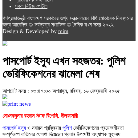
সকল নিউজ পোর্টাল
গণপ্রজাতন্ত্রী বাংলাদেশ সরকারের তথ্য মন্ত্রনালয়ের বিধি মোতাবেক নিবন্ধনের
জন্য আবেদিত © সর্বস্বত্ব সংরক্ষিত © দৈনিক যখন সময় ২০২২
Design & Developed by
mim
পাসপোর্ট ইস্যু এখন সহজতর: পুলিশ
ভেরিফিকেশনের ঝামেলা শেষ
আপডেট সময় : ০৩:৪৭:৩০ অপরাহ্ন, রবিবার, ১৬ ফেব্রুয়ারী ২০২৫
মোঃমকবুলার রহমান স্টাফ রিপোর্টা, নীলফামারী
পাসপোর্ট
ইস্যু
ও নবায়ন প্রক্রিয়ায়
পুলিশ
ভেরিফিকেশনের প্রয়োজনীয়তা
সম্পূর্ণরূপে বাতিলের ঘোষণা দিয়েছেন প্রধান উপদেষ্টা অধ্যাপক মুহাম্মদ