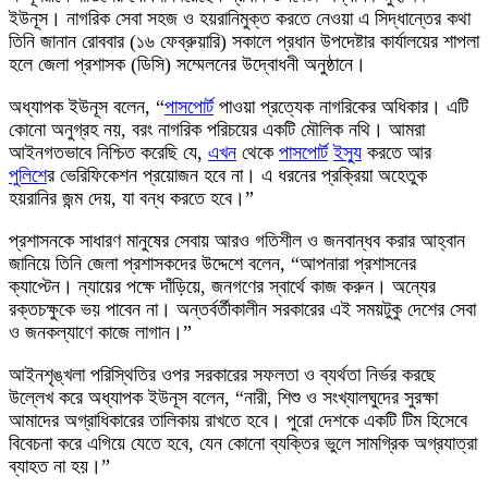
ইউনূস। নাগরিক সেবা সহজ ও হয়রানিমুক্ত করতে নেওয়া এ সিদ্ধান্তের কথা
তিনি জানান রোববার (১৬ ফেব্রুয়ারি) সকালে প্রধান উপদেষ্টার কার্যালয়ের শাপলা
হলে জেলা প্রশাসক (ডিসি) সম্মেলনের উদ্বোধনী অনুষ্ঠানে।
অধ্যাপক ইউনূস বলেন, “
পাসপোর্ট
পাওয়া প্রত্যেক নাগরিকের অধিকার। এটি
কোনো অনুগ্রহ নয়, বরং নাগরিক পরিচয়ের একটি মৌলিক নথি। আমরা
আইনগতভাবে নিশ্চিত করেছি যে,
এখন
থেকে
পাসপোর্ট
ইস্যু
করতে আর
পুলিশ
ের ভেরিফিকেশন প্রয়োজন হবে না। এ ধরনের প্রক্রিয়া অহেতুক
হয়রানির জন্ম দেয়, যা বন্ধ করতে হবে।”
প্রশাসনকে সাধারণ মানুষের সেবায় আরও গতিশীল ও জনবান্ধব করার আহ্বান
জানিয়ে তিনি জেলা প্রশাসকদের উদ্দেশে বলেন, “আপনারা প্রশাসনের
ক্যাপ্টেন। ন্যায়ের পক্ষে দাঁড়িয়ে, জনগণের স্বার্থে কাজ করুন। অন্যের
রক্তচক্ষুকে ভয় পাবেন না। অন্তর্বর্তীকালীন সরকারের এই সময়টুকু দেশের সেবা
ও জনকল্যাণে কাজে লাগান।”
আইনশৃঙ্খলা পরিস্থিতির ওপর সরকারের সফলতা ও ব্যর্থতা নির্ভর করছে
উল্লেখ করে অধ্যাপক ইউনূস বলেন, “নারী, শিশু ও সংখ্যালঘুদের সুরক্ষা
আমাদের অগ্রাধিকারের তালিকায় রাখতে হবে। পুরো দেশকে একটি টিম হিসেবে
বিবেচনা করে এগিয়ে যেতে হবে, যেন কোনো ব্যক্তির ভুলে সামগ্রিক অগ্রযাত্রা
ব্যাহত না হয়।”