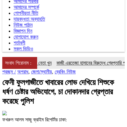
আমাদের পরিবার
আমাদের সম্পর্কে
গোপনীয়তা নীতি
দায়বদ্ধতা অব্যাহতি
নিউজ পাঠান
বিজ্ঞাপন দিন
যোগাযোগ করুন
শর্তাবলী
সকল ভিডিও
য়ে বিরোধে যুবলীগ নেতা খুন
সংবাদ শিরোনাম :
কাজী এরতেজা হাসানের বিরুদ্ধে গ্রেপ্তারি পরোয়ানা
প্রচ্ছদ /
অপরাধ
,
জেলা/স্থানীয়
,
ব্রেকিং নিউজ
ফেনী ফুলগাজীতে খাবারের লোভ দেখিয়ে শিশুকে
ধর্ষণ চেষ্টার অভিযোগে, চা দোকানদার গ্রেপ্তার
করেছে পুলিশ
ফখরুল আলম সাজু ক্রাইম রিপোর্টার ঢাকা: