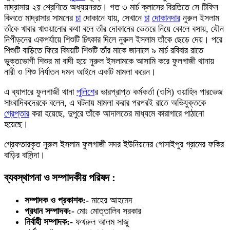
মাদ্রাসায় ২য় শ্রেণিতে অধ্যয়নরত। গত ৩ মার্চ ক্লাসের বিরতিতে সে টিফিন
কিনতে মাদ্রাসার সামনের
চা
দোকানে যায়, সেখানে
চা
দোকানদার
নুরুল ইসলাম
তাঁকে খাবার খাওয়ানোর কথা বলে তাঁর দোকানের ভেতরে নিয়ে কোলে বসায়, যৌন
নিপীড়নের একপর্যায়ে শিশুটি চিৎকার দিলে নুরুল ইসলাম তাঁকে ছেড়ে দেয়। পরে
শিশুটি বাড়িতে ফিরে বিষয়টি শিশুটি তাঁর মাকে জানালে ৯ মার্চ রবিবার রাতে
ভুক্তভোগী শিশুর মা বাদী হয়ে নুরুল ইসলামকে আসামি করে ফুলগাজী থানায়
নারী ও শিশু নির্যাতন দমন আইনে একটি মামলা করেন।
এ ব্যাপারে ফুলগাজী থানা
পুলিশ
ের ভারপ্রাপ্ত কর্মকর্তা (ওসি) ওয়াহিদ পারভেজ
সাংবাদিকদেরকে বলেন, এ ঘটনায় মামলা করার পরপরই রাতে অভিযুক্তকে
গ্রেপ্তার
করা হয়েছে, দুপুরে তাঁকে আদালতের মাধ্যমে কারাগারে পাঠানো
হয়েছে।
গ্রেফতারকৃত নুরুল ইসলাম ফুলগাজী সদর ইউনিয়নের গোসাইপুর গ্রামের ফকির
বাড়ির বাসিন্দা।
ব্যবস্থাপনা ও সম্পাদকীয় পরিষদ :
সম্পাদক ও প্রকাশক:-
মাহের আহমেদ
প্রধান সম্পাদক:-
মোঃ মোত্তালিব সরকার
নির্বাহী সম্পাদক:-
ফখরুল আলম সাজু