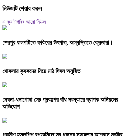
নিউজটি শেয়ার করুন
এ ক্যাটাগরির আরো নিউজ
শেরপুর ফলপট্টিতে ফকিরের উৎপাত, অস্বস্তিতে ক্রেতারা।
খোকসায় কৃষকদের নিয়ে মাঠ দিবস অনুষ্ঠিত
মেঘনা-ধনাগোদা সেচ প্রকল্পের বাঁধ সংস্কারে ব্যাপক অনিয়মের
অভিযোগ
গ্রামীণ হস্তশিল্প রপ্তানিতে সব ধরনের সহায়তার আশ্বাস মন্ত্রীর