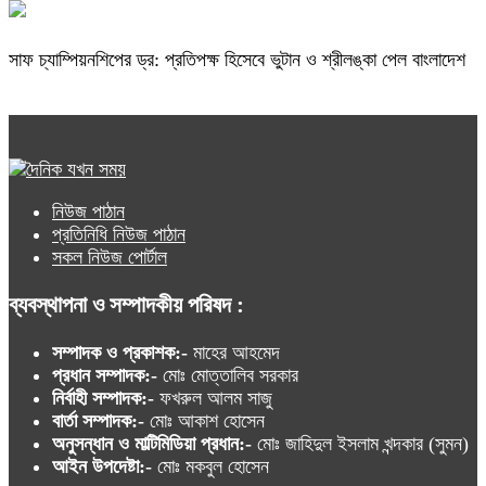
সাফ চ্যাম্পিয়নশিপের ড্র: প্রতিপক্ষ হিসেবে ভুটান ও শ্রীলঙ্কা পেল বাংলাদেশ
নিউজ পাঠান
প্রতিনিধি নিউজ পাঠান
সকল নিউজ পোর্টাল
ব্যবস্থাপনা ও সম্পাদকীয় পরিষদ :
সম্পাদক ও প্রকাশক:-
মাহের আহমেদ
প্রধান সম্পাদক:-
মোঃ মোত্তালিব সরকার
নির্বাহী সম্পাদক:-
ফখরুল আলম সাজু
বার্তা সম্পাদক:-
মোঃ আকাশ হোসেন
অনুসন্ধান ও মাল্টিমিডিয়া প্রধান:-
মোঃ জাহিদুল ইসলাম খন্দকার (সুমন)
আইন উপদেষ্টা:-
মোঃ মকবুল হোসেন