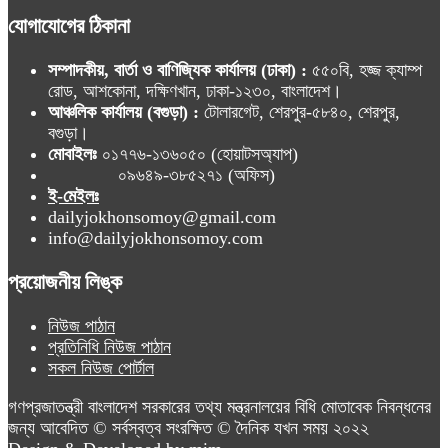
যোগাযোগের ঠিকানা
সম্পাদকীয়, বার্তা ও বাণিজ্যিক কার্যালয় (ঢাকা) :
৫৫০বি, হজ্জ ক্যাম্প
রোড, আশকোনা, দক্ষিণখান, ঢাকা-১২৩০, বাংলাদেশ।
আঞ্চলিক কার্যালয় (বগুড়া) :
টোলারগেট, শেরপুর-৫৮৪০, শেরপুর,
বগুড়া।
মোবাইলঃ
০১৭৭৬-১৩৬০৫০ (হোয়াটসঅ্যাপ)
০৯৬৪৯-৩৮৫২৭১ (অফিস)
ই-মেইলঃ
dailyjokhonsomoy@gmail.com
info@dailyjokhonsomoy.com
প্রয়োজনীয় লিঙ্ক
নিউজ পাঠান
প্রতিনিধি নিউজ পাঠান
সকল নিউজ পোর্টাল
গণপ্রজাতন্ত্রী বাংলাদেশ সরকারের তথ্য মন্ত্রনালয়ের বিধি মোতাবেক নিবন্ধনের
জন্য আবেদিত © সর্বস্বত্ব সংরক্ষিত © দৈনিক যখন সময় ২০২২