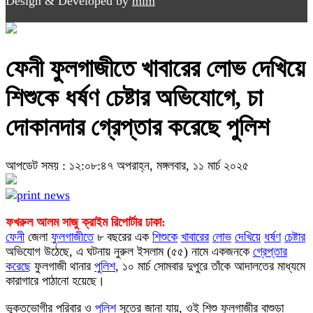
Design & Developed by
mim
ফেনী ফুলগাজীতে খাবারের লোভ দেখিয়ে
শিশুকে ধর্ষণ চেষ্টার অভিযোগে, চা
দোকানদার গ্রেপ্তার করেছে পুলিশ
আপডেট সময় : ১২:০৮:৪৭ অপরাহ্ন, মঙ্গলবার, ১১ মার্চ ২০২৫
ফখরুল আলম সাজু ক্রাইম রিপোর্টার ঢাকা:
ফেনী
জেলা
ফুলগাজীতে
৮ বছরের এক
শিশুকে
খাবারের
লোভ
দেখিয়ে
ধর্ষণ
চেষ্টার
অভিযোগ উঠেছে, এ ঘটনায় নুরুল ইসলাম (৫৫) নামে একজনকে
গ্রেপ্তার
করেছে
ফুলগাজী থানার
পুলিশ
, ১০ মার্চ সোমবার দুপুরে তাঁকে আদালতের মাধ্যমে
কারাগারে পাঠানো হয়েছে।
ভুক্তভোগীর পরিবার ও
পুলিশ
সূত্রে জানা যায়, ওই শিশু ফুলগাজীর বাশুড়া