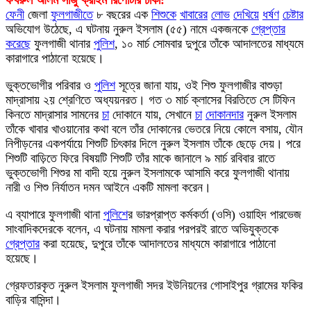
ফেনী
জেলা
ফুলগাজীতে
৮ বছরের এক
শিশুকে
খাবারের
লোভ
দেখিয়ে
ধর্ষণ
চেষ্টার
অভিযোগ উঠেছে, এ ঘটনায় নুরুল ইসলাম (৫৫) নামে একজনকে
গ্রেপ্তার
করেছে
ফুলগাজী থানার
পুলিশ
, ১০ মার্চ সোমবার দুপুরে তাঁকে আদালতের মাধ্যমে
কারাগারে পাঠানো হয়েছে।
ভুক্তভোগীর পরিবার ও
পুলিশ
সূত্রে জানা যায়, ওই শিশু ফুলগাজীর বাশুড়া
মাদ্রাসায় ২য় শ্রেণিতে অধ্যয়নরত। গত ৩ মার্চ ক্লাসের বিরতিতে সে টিফিন
কিনতে মাদ্রাসার সামনের
চা
দোকানে যায়, সেখানে
চা
দোকানদার
নুরুল ইসলাম
তাঁকে খাবার খাওয়ানোর কথা বলে তাঁর দোকানের ভেতরে নিয়ে কোলে বসায়, যৌন
নিপীড়নের একপর্যায়ে শিশুটি চিৎকার দিলে নুরুল ইসলাম তাঁকে ছেড়ে দেয়। পরে
শিশুটি বাড়িতে ফিরে বিষয়টি শিশুটি তাঁর মাকে জানালে ৯ মার্চ রবিবার রাতে
ভুক্তভোগী শিশুর মা বাদী হয়ে নুরুল ইসলামকে আসামি করে ফুলগাজী থানায়
নারী ও শিশু নির্যাতন দমন আইনে একটি মামলা করেন।
এ ব্যাপারে ফুলগাজী থানা
পুলিশ
ের ভারপ্রাপ্ত কর্মকর্তা (ওসি) ওয়াহিদ পারভেজ
সাংবাদিকদেরকে বলেন, এ ঘটনায় মামলা করার পরপরই রাতে অভিযুক্তকে
গ্রেপ্তার
করা হয়েছে, দুপুরে তাঁকে আদালতের মাধ্যমে কারাগারে পাঠানো
হয়েছে।
গ্রেফতারকৃত নুরুল ইসলাম ফুলগাজী সদর ইউনিয়নের গোসাইপুর গ্রামের ফকির
বাড়ির বাসিন্দা।