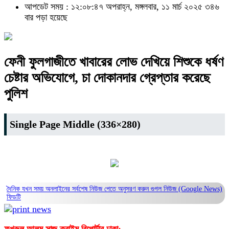
আপডেট সময় : ১২:০৮:৪৭ অপরাহ্ন, মঙ্গলবার, ১১ মার্চ ২০২৫
৩৪৬
বার পড়া হয়েছে
ফেনী ফুলগাজীতে খাবারের লোভ দেখিয়ে শিশুকে ধর্ষণ
চেষ্টার অভিযোগে, চা দোকানদার গ্রেপ্তার করেছে
পুলিশ
Single Page Middle (336×280)
দৈনিক যখন সময় অনলাইনের সর্বশেষ নিউজ পেতে অনুসরণ করুন
গুগল নিউজ (Google News)
ফিডটি
ফখরুল আলম সাজু ক্রাইম রিপোর্টার ঢাকা: