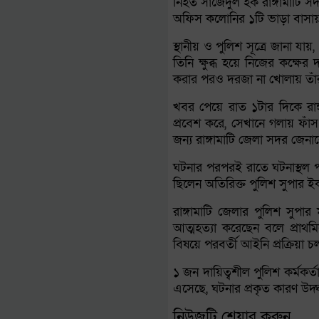
নিহত সাজেদুল হক রাঙ্গামাটি 
অফিস কলোনির ১টি ভাড়া বাসায় স
স্থানীয় ও পুলিশ সূত্রে জানা যায়
তিনি ক্ষুব্ধ হয়ে নিজের কক্ষ
করার পরও দরজা না খোলায় তাঁর 
খবর পেয়ে রাত ১টার দিকে রাঙ্
প্রবেশ করে, সেখানে গলায় ফাঁ
জন্য রাঙ্গামাটি জেলা সদর জেন
ঘটনার পরপরই রাতে ঘটনাস্থল পরি
ছিলেন অতিরিক্ত পুলিশ সুপার ই
রাঙ্গামাটি জেলার পুলিশ সুপা
আত্মহত্যা করেছেন বলে প্রাথ
বিষয়ে পরবর্তী আইনি প্রক্রিয়া 
১ জন দায়িত্বশীল পুলিশ কর্মকর্ত
এসেছে, ঘটনার প্রকৃত কারণ উদ্
নিউজটি শেয়ার করুন