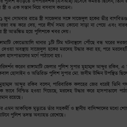
সদর পুলিশ ফাঁড়িতে উপপরিদর্শক (এসআই) হিসেবে কর্মরত ছিলেন, তিনি
্ত্রী ও এক সন্তান নিয়ে বসবাস করতেন।
, ১ জুন সোমবার রাতে স্ত্রী সাজেদার সঙ্গে সাজেদুল হকের তীব্র বাগবিতণ্ড
ের দরজা বন্ধ করে দেয়, পরে দীর্ঘ সময় কোনো সাড়া না পেয়ে এবং বার
স্ত্রী আতঙ্কিত হয়ে পুলিশকে খবর দেয়।
গামাটি কোতোয়ালি থানার ১টি টিম ঘটনাস্থলে পৌঁছে বন্ধ ঘরের দরজা
স দেওয়া অবস্থায় সাজেদুল হকের মরদেহ উদ্ধার করা হয়, পরে মরদেহট
ারেল হাসপাতালের মর্গে পাঠানো হয়।
দর্শন করেন রাঙ্গামাটি জেলার পুলিশ সুপার মুহাম্মদ আব্দুর রকিব, এ 
কবাল হোসাইন ও অতিরিক্ত পুলিশ সুপার মো. জসীম উদ্দিন উপস্থিত ছিল
র মুহাম্মদ আব্দুর রকিব বলেন, পারিবারিক কলহের জের ধরেই তিনি গ
মিক ভাবে নিশ্চিত হওয়া গিয়েছে, মরদেহ উদ্ধার করে হাসপাতালে পা
চলমান রয়েছে।
ার এমন আকস্মিক মৃত্যুতে তাঁর সহকর্মী ও স্থানীয় বাসিন্দাদের মধ্যে শ
ঘাটনে পুলিশ তদন্ত অব্যাহত রেখেছে।