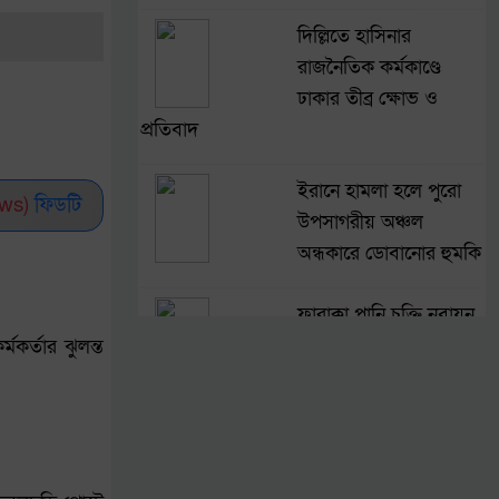
দিল্লিতে হাসিনার
রাজনৈতিক কর্মকাণ্ডে
ঢাকার তীব্র ক্ষোভ ও
প্রতিবাদ
ইরানে হামলা হলে পুরো
ws)
ফিডটি
উপসাগরীয় অঞ্চল
অন্ধকারে ডোবানোর হুমকি
ফারাক্কা পানি চুক্তি নবায়ন
না করার আহ্বান জেডিইউ
কর্তার ঝুলন্ত
নেতার
হামের ঝুঁকিতে টিকার
বাইরের শিশুরা,