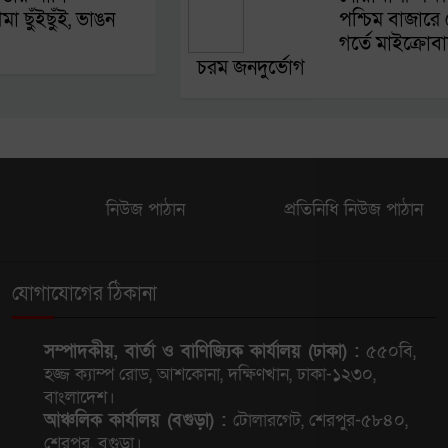
া ছুঁইছুঁই, ভাঙন
পশ্চিম বাজারে
গর্তে মাইক্রোবাস
চরম জনদুর্ভোগ
নিউজ পাঠান
প্রতিনিধি নিউজ পাঠান
যোগাযোগের ঠিকানা
সম্পাদকীয়, বার্তা ও বাণিজ্যিক কার্যালয় (ঢাকা) :
৫৫০বি,
হজ্জ ক্যাম্প রোড, আশকোনা, দক্ষিণখান, ঢাকা-১২৩০,
বাংলাদেশ।
আঞ্চলিক কার্যালয় (বগুড়া) :
টোলারগেট, শেরপুর-৫৮৪০,
শেরপুর, বগুড়া।