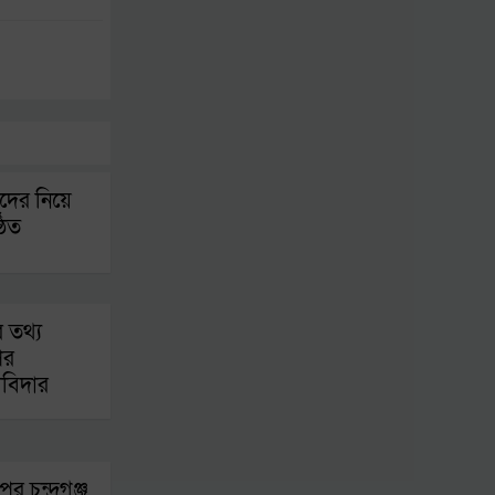
কর্মকর্তার ১০ বছরের
কারাদণ্ড
যুক্তরাষ্ট্রে জন্মসূত্রে
নাগরিকত্ব সীমিত করতে
ট্রাম্পের নতুন নির্বাহী
দের নিয়ে
আদেশ
ঠিত
র তথ্য
ির
দাবিদার
ুর চন্দ্রগঞ্জ