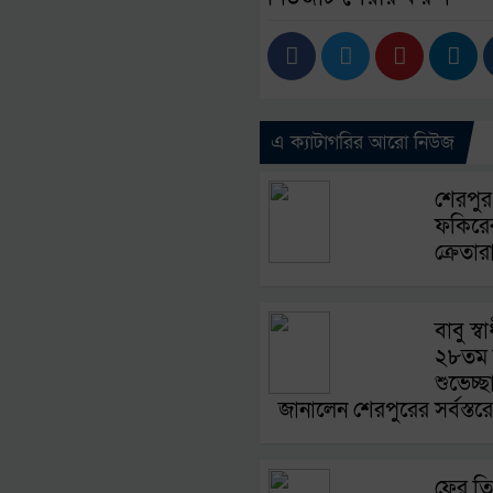
এ ক্যাটাগরির আরো নিউজ
শেরপুর
ফকিরের
ক্রেতার
বাবু স্ব
২৮তম ব
শুভেচ্
জানালেন শেরপুরের সর্বস্তরে
ফের তিস