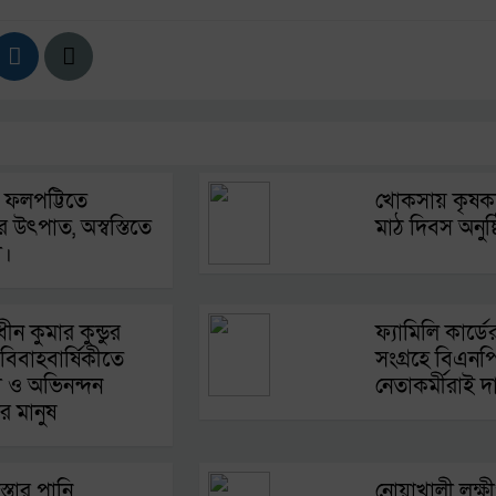
 ফলপট্টিতে
খোকসায় কৃষক
 উৎপাত, অস্বস্তিতে
মাঠ দিবস অনুষ্
া।
াধীন কুমার কুন্ডুর
ফ্যামিলি কার্ডে
িবাহবার্ষিকীতে
সংগ্রহে বিএনপ
ছা ও অভিনন্দন
নেতাকর্মীরাই 
র মানুষ
্তার পানি
নোয়াখালী লক্ষীপ