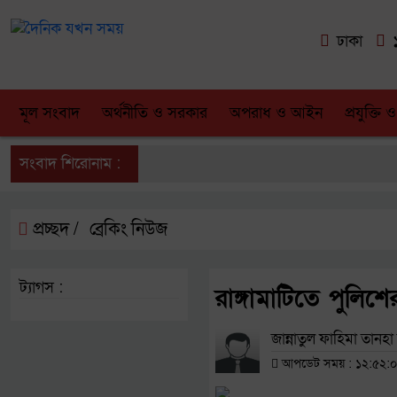
ঢাকা
১
মূল সংবাদ
অর্থনীতি ও সরকার
অপরাধ ও আইন
প্রযুক্তি ও
সংবাদ শিরোনাম :
প্রচ্ছদ /
ব্রেকিং নিউজ
ট্যাগস :
রাঙ্গামাটিতে পুলিশে
জান্নাতুল ফাহিমা তানহা 
আপডেট সময় : ১২:৫২:০৩ পূ