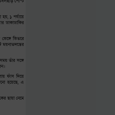
হাসপাতালে বাড়ছে ভর্তি
 তবলছড়ি পোস্ট
ও মৃত্যু
া হয়, ১ পর্যায়ে
শিশুদের নিরাপত্তা নিশ্চিতে
বার ডাকাডাকির
ব্যর্থতা: মেটাকে ৯৪২
মিলিয়ন ডলার জরিমানা
 ভেঙ্গে ভিতরে
ি ময়নাতদন্তের
রাষ্ট্রপতি নির্বাচন ২০
আগস্ট, প্রার্থী নিয়ে এখনো
সময় তাঁর সঙ্গে
সিদ্ধান্তহীন বিরোধী দল
েন।
লায় ফাঁস দিয়ে
নাচোলে ট্রেনের ধাক্কায়
ঠানো হয়েছে, এ
পাওয়ার টিলার চালকের
মৃত্যু
োকের ছায়া নেমে
অর্থ আত্মসাৎ মামলায়
ঢাকা ব্যাংকের ৪ সাবেক