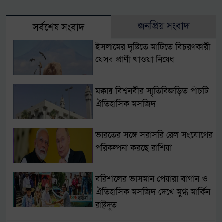
জনপ্রিয় সংবাদ
সর্বশেষ সংবাদ
ইসলামের দৃষ্টিতে মাটিতে বিচরণকারী
যেসব প্রাণী খাওয়া নিষেধ
মক্কায় বিশ্বনবীর স্মৃতিবিজড়িত পাঁচটি
ঐতিহাসিক মসজিদ
ভারতের সঙ্গে সরাসরি রেল সংযোগের
পরিকল্পনা করছে রাশিয়া
বরিশালের ভাসমান পেয়ারা বাগান ও
ঐতিহাসিক মসজিদ দেখে মুগ্ধ মার্কিন
রাষ্ট্রদূত