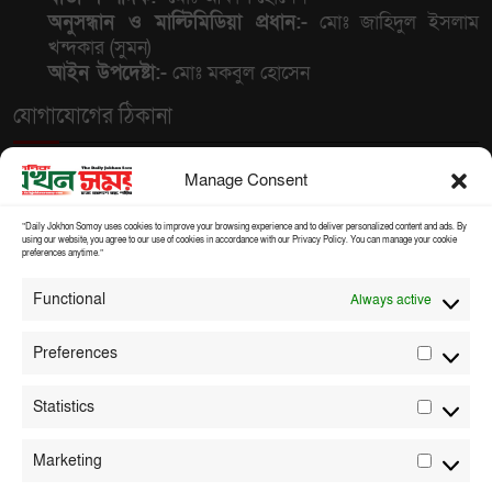
চোর স্লোগান ও বিক্ষোভের মুখে
অনুসন্ধান ও মাল্টিমিডিয়া প্রধান:-
মোঃ জাহিদুল ইসলাম
তৃণমূল
খন্দকার (সুমন)
আইন উপদেষ্টা:-
মোঃ মকবুল হোসেন
ট্রাম্পের সঙ্গে বিপজ্জনক খেলায়
যোগাযোগের ঠিকানা
মেতেছেন নেতানিয়াহু
সম্পাদকীয়, বার্তা ও বাণিজ্যিক কার্যালয় (ঢাকা) :
৫৫০বি,
Manage Consent
হজ্জ ক্যাম্প রোড, আশকোনা, দক্ষিণখান, ঢাকা-১২৩০,
বাংলাদেশ।
“Daily Jokhon Somoy uses cookies to improve your browsing experience and to deliver personalized content and ads. By
using our website, you agree to our use of cookies in accordance with our Privacy Policy. You can manage your cookie
আঞ্চলিক কার্যালয় (বগুড়া) :
টোলারগেট, শেরপুর-৫৮৪০,
preferences anytime.”
শেরপুর, বগুড়া।
Functional
Always active
মোবাইলঃ
০১৭৭৬-১৩৬০৫০ (হোয়াটসঅ্যাপ)
০৯৬৪৯-৩৮৫২৭১ (অফিস)
Preferences
ই-মেইলঃ
Prefer
dailyjokhonsomoy@gmail.com
info@dailyjokhonsomoy.com
Statistics
Statist
প্রয়োজনীয় লিঙ্ক
Marketing
Market