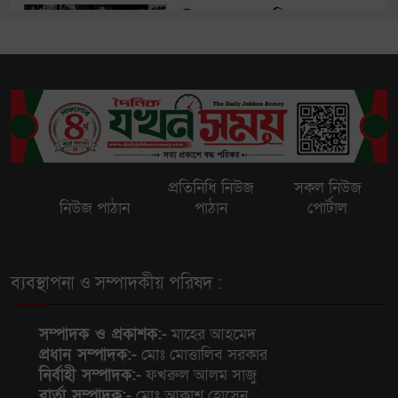
লাইভ চলাকালে গুলিতে হত্যা,
মেক্সিকোর ইনফ্লুয়েন্সারদের টার্গেট
করছে কারা?
আকাশ প্রতিরক্ষায় স্বনির্ভরতার পথে
ভারত, সফলভাবে পরীক্ষিত কুশা
ক্ষেপণাস্ত্র
প্রতিনিধি নিউজ
সকল নিউজ
আজ প্রকাশিত হচ্ছে এসএসসি ও
নিউজ পাঠান
পাঠান
পোর্টাল
সমমানের ফল, যেভাবে জানা যাবে
ব্যবস্থাপনা ও সম্পাদকীয় পরিষদ :
মগবাজারে কাভার্ড ভ্যানের ধাক্কা:
চিকিৎসাধীন আরও একজনের মৃত্যুতে
নিহতের সংখ্যা ২
সম্পাদক ও প্রকাশক:-
মাহের আহমেদ
প্রধান সম্পাদক:-
মোঃ মোত্তালিব সরকার
নির্বাহী সম্পাদক:-
ফখরুল আলম সাজু
হালিশহরে মমতার গাড়িতে হামলা,
বার্তা সম্পাদক:-
মোঃ আকাশ হোসেন