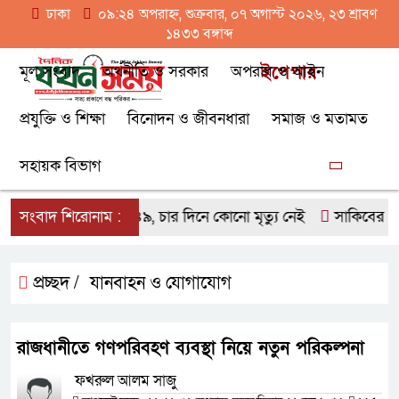
ঢাকা
০৯:২৪ অপরাহ্ন, শুক্রবার, ০৭ অগাস্ট ২০২৬, ২৩ শ্রাবণ
১৪৩৩ বঙ্গাব্দ
মূল সংবাদ
অর্থনীতি ও সরকার
অপরাধ ও আইন
ইপেপার
প্রযুক্তি ও শিক্ষা
বিনোদন ও জীবনধারা
সমাজ ও মতামত
সহায়ক বিভাগ
্গুতে নতুন আক্রান্ত ২৪৯, চার দিনে কোনো মৃত্যু নেই
সংবাদ শিরোনাম :
সাকিবের দেশে ফে
প্রচ্ছদ /
যানবাহন ও যোগাযোগ
রাজধানীতে গণপরিবহণ ব্যবস্থা নিয়ে নতুন পরিকল্পনা
ফখরুল আলম সাজু