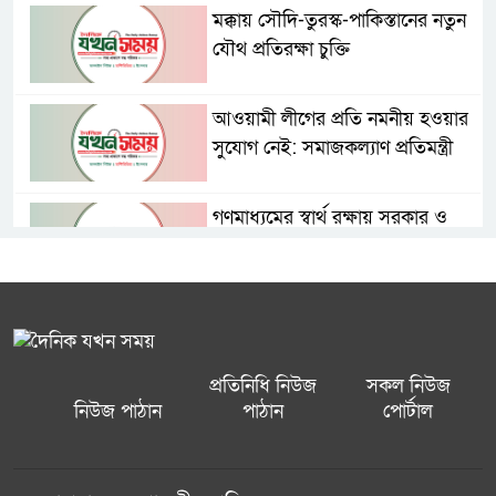
মক্কায় সৌদি-তুরস্ক-পাকিস্তানের নতুন
যৌথ প্রতিরক্ষা চুক্তি
আওয়ামী লীগের প্রতি নমনীয় হওয়ার
সুযোগ নেই: সমাজকল্যাণ প্রতিমন্ত্রী
গণমাধ্যমের স্বার্থ রক্ষায় সরকার ও
সাংবাদিকরা যৌথভাবে কাজ করছে:
তথ্যমন্ত্রী
গ্রিস উপকূলে দুই শতাধিক অভিবাসী
উদ্ধার, বেশিরভাগই বাংলাদেশি ও
প্রতিনিধি নিউজ
সকল নিউজ
সুদানি
নিউজ পাঠান
পাঠান
পোর্টাল
সৌদির মক্কা চুক্তি নিরাপত্তা দেবে না,
দাবি ইরানের আইনপ্রণেতার