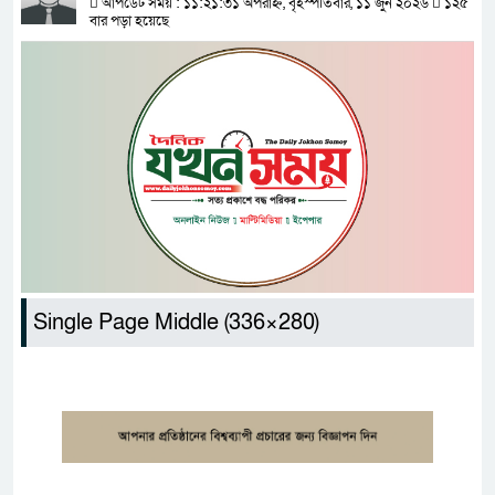
আপডেট সময় : ১১:২১:৩১ অপরাহ্ন, বৃহস্পতিবার, ১১ জুন ২০২৬
১২৫
বার পড়া হয়েছে
Single Page Middle (336×280)