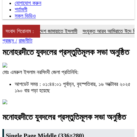
যোগাযোগ করুন
শর্তাবলী
সকল ভিডিও
বাচনে অংশ নেবে বাংলাদেশ জামায়াতে ইসলামী
সংবাদ শিরোনাম :
সংযুক্ত আরব আমিরাতে ঈদে মিলাদুন্
প্রচ্ছদ /
রাজনীতি
মনোহরদীতে যুবদলের প্রস্তুতিমূলক সভা অনুষ্ঠিত
মোঃ এমরুল ইসলাম নরসিংদী জেলা প্রতিনিধি:
আপডেট সময় : ০১:৪৪:০১ পূর্বাহ্ন, বৃহস্পতিবার, ১৬ অক্টোবর ২০২৫
১৯০ বার পড়া হয়েছে
মনোহরদীতে যুবদলের প্রস্তুতিমূলক সভা অনুষ্ঠিত
Single Page Middle (336×280)