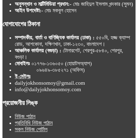
অনুসন্ধান ও মাল্টিমিডিয়া প্রধান:-
মোঃ জাহিদুল ইসলাম খন্দকার (সুমন)
আইন উপদেষ্টা:-
মোঃ মকবুল হোসেন
যোগাযোগের ঠিকানা
সম্পাদকীয়, বার্তা ও বাণিজ্যিক কার্যালয় (ঢাকা) :
৫৫০বি, হজ্জ ক্যাম্প
রোড, আশকোনা, দক্ষিণখান, ঢাকা-১২৩০, বাংলাদেশ।
আঞ্চলিক কার্যালয় (বগুড়া) :
টোলারগেট, শেরপুর-৫৮৪০, শেরপুর,
বগুড়া।
মোবাইলঃ
০১৭৭৬-১৩৬০৫০ (হোয়াটসঅ্যাপ)
০৯৬৪৯-৩৮৫২৭১ (অফিস)
ই-মেইলঃ
dailyjokhonsomoy@gmail.com
info@dailyjokhonsomoy.com
প্রয়োজনীয় লিঙ্ক
নিউজ পাঠান
প্রতিনিধি নিউজ পাঠান
সকল নিউজ পোর্টাল