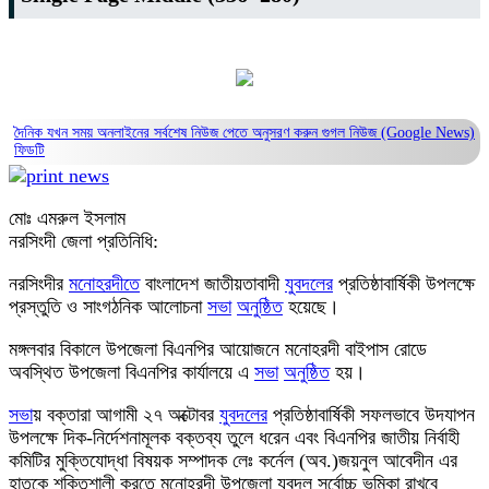
দৈনিক যখন সময় অনলাইনের সর্বশেষ নিউজ পেতে অনুসরণ করুন
গুগল নিউজ (Google News)
ফিডটি
মোঃ এমরুল ইসলাম
নরসিংদী জেলা প্রতিনিধি:
নরসিংদীর
মনোহরদীতে
বাংলাদেশ জাতীয়তাবাদী
যুবদলের
প্রতিষ্ঠাবার্ষিকী উপলক্ষে
প্রস্তুতি ও সাংগঠনিক আলোচনা
সভা
অনুষ্ঠিত
হয়েছে।
মঙ্গলবার বিকালে উপজেলা বিএনপির আয়োজনে মনোহরদী বাইপাস রোডে
অবস্থিত উপজেলা বিএনপির কার্যালয়ে এ
সভা
অনুষ্ঠিত
হয়।
সভা
য় বক্তারা আগামী ২৭ অক্টোবর
যুবদলের
প্রতিষ্ঠাবার্ষিকী সফলভাবে উদযাপন
উপলক্ষে দিক-নির্দেশনামূলক বক্তব্য তুলে ধরেন এবং বিএনপির জাতীয় নির্বাহী
কমিটির মুক্তিযোদ্ধা বিষয়ক সম্পাদক লেঃ কর্নেল (অব.)জয়নুল আবেদীন এর
হাতকে শক্তিশালী করতে মনোহরদী উপজেলা যুবদল সর্বোচ্চ ভূমিকা রাখবে