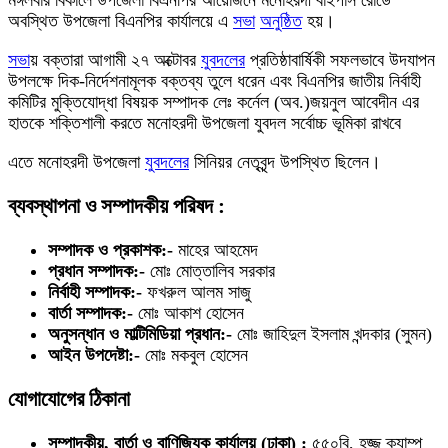
মঙ্গলবার বিকালে উপজেলা বিএনপির আয়োজনে মনোহরদী বাইপাস রোডে
অবস্থিত উপজেলা বিএনপির কার্যালয়ে এ
সভা
অনুষ্ঠিত
হয়।
সভা
য় বক্তারা আগামী ২৭ অক্টোবর
যুবদলের
প্রতিষ্ঠাবার্ষিকী সফলভাবে উদযাপন
উপলক্ষে দিক-নির্দেশনামূলক বক্তব্য তুলে ধরেন এবং বিএনপির জাতীয় নির্বাহী
কমিটির মুক্তিযোদ্ধা বিষয়ক সম্পাদক লেঃ কর্নেল (অব.)জয়নুল আবেদীন এর
হাতকে শক্তিশালী করতে মনোহরদী উপজেলা যুবদল সর্বোচ্চ ভূমিকা রাখবে
এতে মনোহরদী উপজেলা
যুবদলের
সিনিয়র নেতৃবৃন্দ উপস্থিত ছিলেন।
ব্যবস্থাপনা ও সম্পাদকীয় পরিষদ :
সম্পাদক ও প্রকাশক:-
মাহের আহমেদ
প্রধান সম্পাদক:-
মোঃ মোত্তালিব সরকার
নির্বাহী সম্পাদক:-
ফখরুল আলম সাজু
বার্তা সম্পাদক:-
মোঃ আকাশ হোসেন
অনুসন্ধান ও মাল্টিমিডিয়া প্রধান:-
মোঃ জাহিদুল ইসলাম খন্দকার (সুমন)
আইন উপদেষ্টা:-
মোঃ মকবুল হোসেন
যোগাযোগের ঠিকানা
সম্পাদকীয়, বার্তা ও বাণিজ্যিক কার্যালয় (ঢাকা) :
৫৫০বি, হজ্জ ক্যাম্প