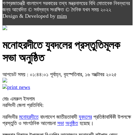
গণপ্রজাতন্ত্রী বাংলাদেশ সরকারের তথ্য মন্ত্রনালয়ের বিধি মোতাবেক নিবন্ধনের
জন্য আবেদিত © সর্বস্বত্ব সংরক্ষিত © দৈনিক যখন সময় ২০২২
Design & Developed by
mim
মনোহরদীতে যুবদলের প্রস্তুতিমূলক
সভা অনুষ্ঠিত
আপডেট সময় : ০১:৪৪:০১ পূর্বাহ্ন, বৃহস্পতিবার, ১৬ অক্টোবর ২০২৫
মোঃ এমরুল ইসলাম
নরসিংদী জেলা প্রতিনিধি:
নরসিংদীর
মনোহরদীতে
বাংলাদেশ জাতীয়তাবাদী
যুবদলের
প্রতিষ্ঠাবার্ষিকী উপলক্ষে
প্রস্তুতি ও সাংগঠনিক আলোচনা
সভা
অনুষ্ঠিত
হয়েছে।