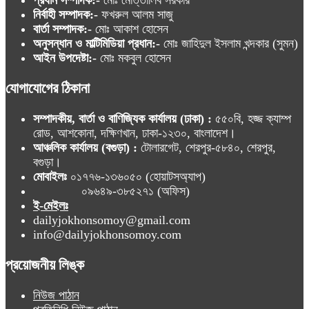
নির্বাহী সম্পাদক:-
ফখরুল আলম সাজু
বার্তা সম্পাদক:-
মোঃ আকাশ হোসেন
অনুসন্ধান ও মাল্টিমিডিয়া প্রধান:-
মোঃ জাহিদুল ইসলাম খন্দকার (সুমন)
আইন উপদেষ্টা:-
মোঃ মকবুল হোসেন
যোগাযোগের ঠিকানা
সম্পাদকীয়, বার্তা ও বাণিজ্যিক কার্যালয় (ঢাকা) :
৫৫০বি, হজ্জ ক্যাম্প
রোড, আশকোনা, দক্ষিণখান, ঢাকা-১২৩০, বাংলাদেশ।
আঞ্চলিক কার্যালয় (বগুড়া) :
টোলারগেট, শেরপুর-৫৮৪০, শেরপুর,
বগুড়া।
মোবাইলঃ
০১৭৭৬-১৩৬০৫০ (হোয়াটসঅ্যাপ)
০৯৬৪৯-৩৮৫২৭১ (অফিস)
ই-মেইলঃ
dailyjokhonsomoy@gmail.com
info@dailyjokhonsomoy.com
প্রয়োজনীয় লিঙ্ক
নিউজ পাঠান