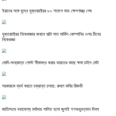
ইরানের সঙ্গে যুদ্ধে যুক্তরাষ্ট্রের ৮০ শতাংশ থাড ক্ষেপণাস্ত্র শেষ
যুক্তরাষ্ট্রের নিষেধাজ্ঞার জবাবে পাল্টা সাত মার্কিন কোম্পানির ওপর চীনের
নিষেধাজ্ঞা
মোদি-সংক্রান্ত পোস্ট সীমাবদ্ধ করায় ভারতের কাছে ক্ষমা চাইল মেটা
সরকারকে ব্যর্থ করতে চক্রান্ত চলছে: রুহুল কবির রিজভী
জাতিসংঘে যথাযোগ্য মর্যাদায় পালিত হলো জুলাই গণঅভ্যুত্থান দিবস