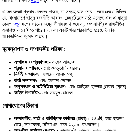
লাগিয়ে এই দলটি
নতুন
মাত্রা যোগ করতে পারে।
এ দল কতটা প্রভাব ফেলতে পারবে, তা সময়ই বলে দেবে। তবে একথা নিশ্চিত
যে, বাংলাদেশে ছাত্র রাজনীতি আবারও কেন্দ্রবিন্দুতে উঠে এসেছে এবং এ যাত্রা
কেবল
নতুন
দলের গঠনের মধ্যে সীমাবদ্ধ থাকবে না, বরং সামগ্রিক রাজনীতির
চেহারাও বদলে দিতে পারে। এরকম একটি খবর প্রকাশিত হয়েছে দৈনিক
মানবজমিনের প্রথম পাতায়।
ব্যবস্থাপনা ও সম্পাদকীয় পরিষদ :
সম্পাদক ও প্রকাশক:-
মাহের আহমেদ
প্রধান সম্পাদক:-
মোঃ মোত্তালিব সরকার
নির্বাহী সম্পাদক:-
ফখরুল আলম সাজু
বার্তা সম্পাদক:-
মোঃ আকাশ হোসেন
অনুসন্ধান ও মাল্টিমিডিয়া প্রধান:-
মোঃ জাহিদুল ইসলাম খন্দকার (সুমন)
আইন উপদেষ্টা:-
মোঃ মকবুল হোসেন
যোগাযোগের ঠিকানা
সম্পাদকীয়, বার্তা ও বাণিজ্যিক কার্যালয় (ঢাকা) :
৫৫০বি, হজ্জ ক্যাম্প
রোড, আশকোনা, দক্ষিণখান, ঢাকা-১২৩০, বাংলাদেশ।
আঞ্চলিক কার্যালয় (বগুড়া) :
টোলারগেট, শেরপুর-৫৮৪০, শেরপুর,