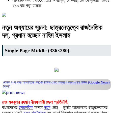
আপডেট সময় : ০৩:০২:৫১ অপরাহ্ন, সোমবার, ১০ ফেব্রুয়ারী ২০২৫
২৯৯ বার পড়া হয়েছে
নতুন অধ্যায়ের সূচনা: ছাত্রনেতৃত্বে রাজনৈতিক
দল, প্রধান হচ্ছেন নাহিদ ইসলাম
Single Page Middle (336×280)
দৈনিক যখন সময় অনলাইনের সর্বশেষ নিউজ পেতে অনুসরণ করুন
গুগল নিউজ (Google News)
ফিডটি
মোঃ মকবুলার রহমান নীলফামারী জেলা প্রতিনিধি:
বাংলাদেশের
রাজনৈতিক
অঙ্গনে
নতুন
মোড়—জুলাই আন্দোলনের ছাত্রনেতাদের
নেতৃত্বে একটি
নতুন
রাজনৈতিক
দল আনুষ্ঠানিকভাবে আত্মপ্রকাশ করতে যাচ্ছে