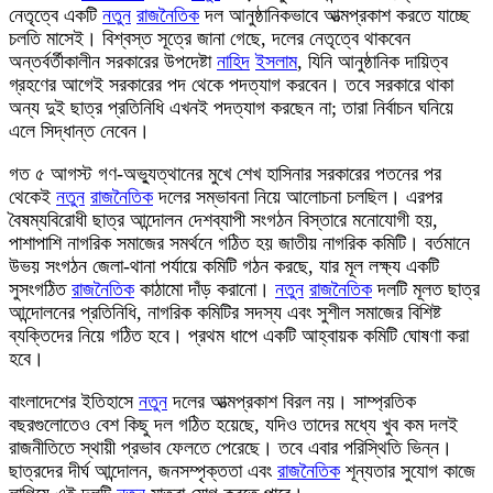
নেতৃত্বে একটি
নতুন
রাজনৈতিক
দল আনুষ্ঠানিকভাবে আত্মপ্রকাশ করতে যাচ্ছে
চলতি মাসেই। বিশ্বস্ত সূত্রে জানা গেছে, দলের নেতৃত্বে থাকবেন
অন্তর্বর্তীকালীন সরকারের উপদেষ্টা
নাহিদ
ইসলাম
, যিনি আনুষ্ঠানিক দায়িত্ব
গ্রহণের আগেই সরকারের পদ থেকে পদত্যাগ করবেন। তবে সরকারে থাকা
অন্য দুই ছাত্র প্রতিনিধি এখনই পদত্যাগ করছেন না; তারা নির্বাচন ঘনিয়ে
এলে সিদ্ধান্ত নেবেন।
গত ৫ আগস্ট গণ-অভ্যুত্থানের মুখে শেখ হাসিনার সরকারের পতনের পর
থেকেই
নতুন
রাজনৈতিক
দলের সম্ভাবনা নিয়ে আলোচনা চলছিল। এরপর
বৈষম্যবিরোধী ছাত্র আন্দোলন দেশব্যাপী সংগঠন বিস্তারে মনোযোগী হয়,
পাশাপাশি নাগরিক সমাজের সমর্থনে গঠিত হয় জাতীয় নাগরিক কমিটি। বর্তমানে
উভয় সংগঠন জেলা-থানা পর্যায়ে কমিটি গঠন করছে, যার মূল লক্ষ্য একটি
সুসংগঠিত
রাজনৈতিক
কাঠামো দাঁড় করানো।
নতুন
রাজনৈতিক
দলটি মূলত ছাত্র
আন্দোলনের প্রতিনিধি, নাগরিক কমিটির সদস্য এবং সুশীল সমাজের বিশিষ্ট
ব্যক্তিদের নিয়ে গঠিত হবে। প্রথম ধাপে একটি আহ্বায়ক কমিটি ঘোষণা করা
হবে।
বাংলাদেশের ইতিহাসে
নতুন
দলের আত্মপ্রকাশ বিরল নয়। সাম্প্রতিক
বছরগুলোতেও বেশ কিছু দল গঠিত হয়েছে, যদিও তাদের মধ্যে খুব কম দলই
রাজনীতিতে স্থায়ী প্রভাব ফেলতে পেরেছে। তবে এবার পরিস্থিতি ভিন্ন।
ছাত্রদের দীর্ঘ আন্দোলন, জনসম্পৃক্ততা এবং
রাজনৈতিক
শূন্যতার সুযোগ কাজে