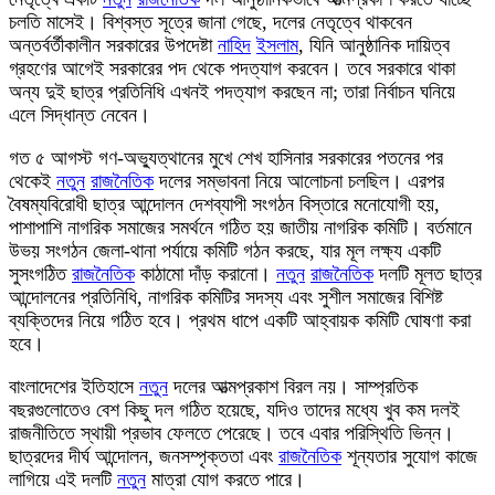
চলতি মাসেই। বিশ্বস্ত সূত্রে জানা গেছে, দলের নেতৃত্বে থাকবেন
অন্তর্বর্তীকালীন সরকারের উপদেষ্টা
নাহিদ
ইসলাম
, যিনি আনুষ্ঠানিক দায়িত্ব
গ্রহণের আগেই সরকারের পদ থেকে পদত্যাগ করবেন। তবে সরকারে থাকা
অন্য দুই ছাত্র প্রতিনিধি এখনই পদত্যাগ করছেন না; তারা নির্বাচন ঘনিয়ে
এলে সিদ্ধান্ত নেবেন।
গত ৫ আগস্ট গণ-অভ্যুত্থানের মুখে শেখ হাসিনার সরকারের পতনের পর
থেকেই
নতুন
রাজনৈতিক
দলের সম্ভাবনা নিয়ে আলোচনা চলছিল। এরপর
বৈষম্যবিরোধী ছাত্র আন্দোলন দেশব্যাপী সংগঠন বিস্তারে মনোযোগী হয়,
পাশাপাশি নাগরিক সমাজের সমর্থনে গঠিত হয় জাতীয় নাগরিক কমিটি। বর্তমানে
উভয় সংগঠন জেলা-থানা পর্যায়ে কমিটি গঠন করছে, যার মূল লক্ষ্য একটি
সুসংগঠিত
রাজনৈতিক
কাঠামো দাঁড় করানো।
নতুন
রাজনৈতিক
দলটি মূলত ছাত্র
আন্দোলনের প্রতিনিধি, নাগরিক কমিটির সদস্য এবং সুশীল সমাজের বিশিষ্ট
ব্যক্তিদের নিয়ে গঠিত হবে। প্রথম ধাপে একটি আহ্বায়ক কমিটি ঘোষণা করা
হবে।
বাংলাদেশের ইতিহাসে
নতুন
দলের আত্মপ্রকাশ বিরল নয়। সাম্প্রতিক
বছরগুলোতেও বেশ কিছু দল গঠিত হয়েছে, যদিও তাদের মধ্যে খুব কম দলই
রাজনীতিতে স্থায়ী প্রভাব ফেলতে পেরেছে। তবে এবার পরিস্থিতি ভিন্ন।
ছাত্রদের দীর্ঘ আন্দোলন, জনসম্পৃক্ততা এবং
রাজনৈতিক
শূন্যতার সুযোগ কাজে
লাগিয়ে এই দলটি
নতুন
মাত্রা যোগ করতে পারে।