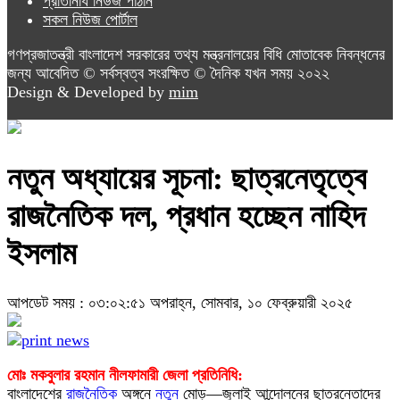
প্রতিনিধি নিউজ পাঠান
সকল নিউজ পোর্টাল
গণপ্রজাতন্ত্রী বাংলাদেশ সরকারের তথ্য মন্ত্রনালয়ের বিধি মোতাবেক নিবন্ধনের
জন্য আবেদিত © সর্বস্বত্ব সংরক্ষিত © দৈনিক যখন সময় ২০২২
Design & Developed by
mim
নতুন অধ্যায়ের সূচনা: ছাত্রনেতৃত্বে
রাজনৈতিক দল, প্রধান হচ্ছেন নাহিদ
ইসলাম
আপডেট সময় : ০৩:০২:৫১ অপরাহ্ন, সোমবার, ১০ ফেব্রুয়ারী ২০২৫
মোঃ মকবুলার রহমান নীলফামারী জেলা প্রতিনিধি:
বাংলাদেশের
রাজনৈতিক
অঙ্গনে
নতুন
মোড়—জুলাই আন্দোলনের ছাত্রনেতাদের