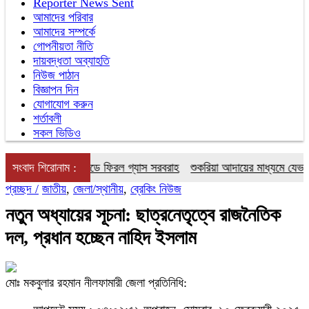
Reporter News Sent
আমাদের পরিবার
আমাদের সম্পর্কে
গোপনীয়তা নীতি
দায়বদ্ধতা অব্যাহতি
নিউজ পাঠান
বিজ্ঞাপন দিন
যোগাযোগ করুন
শর্তাবলী
সকল ভিডিও
 আংশিক চালু, গ্রিডে ফিরল গ্যাস সরবরাহ
সংবাদ শিরোনাম :
শুকরিয়া আদায়ের মাধ্যমে যেভাবে মান
প্রচ্ছদ /
জাতীয়
,
জেলা/স্থানীয়
,
ব্রেকিং নিউজ
নতুন অধ্যায়ের সূচনা: ছাত্রনেতৃত্বে রাজনৈতিক
দল, প্রধান হচ্ছেন নাহিদ ইসলাম
মোঃ মকবুলার রহমান নীলফামারী জেলা প্রতিনিধি: