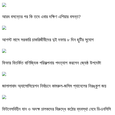
আরব বসন্তের পর কি তবে এবার দক্ষিণ এশিয়ার বসন্ত?
আগস্ট মাসে সরকারি চাকরিজীবীদের দুই দফায় ৮ দিন ছুটির সুযোগ
ফিফার বিতর্কিত বাণিজ্যিক পরিকল্পনায় পদত্যাগ করলেন জ্যেষ্ঠ উপদেষ্টা
জালালাবাদ অ্যাসোসিয়েশন নির্বাচনে কামরুল-জসিম প্যানেলের নিরঙ্কুশ জয়
ফিটনেসবিহীন যান ও অদক্ষ চালকদের বিরুদ্ধে কঠোর ব্যবস্থা নেবে ডিএনসিসি