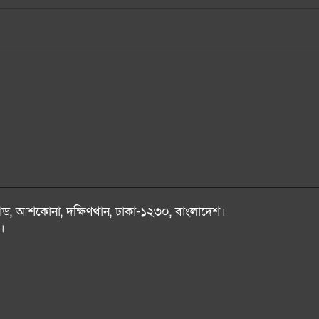
আগস্ট মাসে সরকারি চাকরিজীবীদের দুই দফায় ৮ দিন
ফিটনেসবিহীন যান ও অদক্ষ চালকদের বিরুদ্ধে কঠোর ব
বাংলাদেশের সঙ্গে নতুন করে সম্পর্ক গড়ার পরামর্শ 
রোড, আশকোনা, দক্ষিণখান, ঢাকা-১২৩০, বাংলাদেশ।
।
সাফ চ্যাম্পিয়নশিপের ড্র: প্রতিপক্ষ হিসেবে ভুটান ও শ্