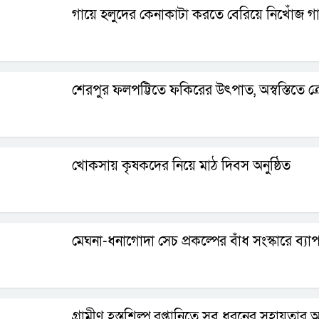
গায়ে হলুদের কেনাকাটা করতে বেরিয়ে নিখোঁজ গাজ
শেরপুর ফলপট্টিতে ফকিরের উৎপাত, অস্বস্তিতে ক্
খোকসায় কৃষকদের নিয়ে মাঠ দিবস অনুষ্ঠিত
মেঘনা-ধনাগোদা সেচ প্রকল্পের বাঁধ সংস্কারে ব
গ্রামীণ হস্তশিল্প রপ্তানিতে সব ধরনের সহায়তার আশ্