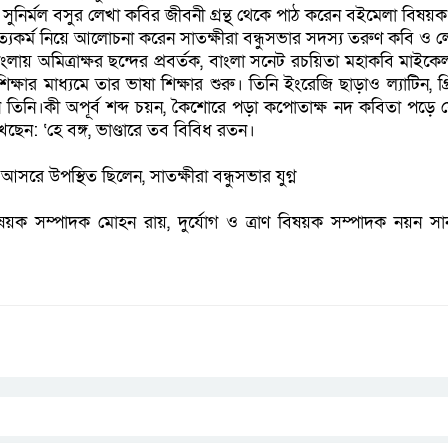
য় সুনির্মল বসুর লেখা কবির জীবনী গ্র‍ন্থ থেকে পাঠ করেন বইমেলা বিষ
হিত্যকর্ম নিয়ে আলোচনা করেন সাতক্ষীরা বন্ধুসভার সদস্য তরুণ কবি 
ংলায় অমিত্রাক্ষর ছন্দের প্রবর্তক, বাংলা সনেট রচয়িতা মহাকবি মাইক
ার মাধ্যমে তার ভাষা শিক্ষার শুরু। তিনি ইংরেজি ছাড়াও ল্যাটিন, গ্রি
নি।কী অপূর্ব শব্দ চয়ন, কৈশোরে পড়া কপোতাক্ষ নদ কবিতা পড়ে যে 
েন: ‘হে বঙ্গ, ভাণ্ডারে তব বিবিধ রতন।
র আসরে উপস্থিত ছিলেন, সাতক্ষীরা বন্ধুসভার যুগ্ন
বিষয়ক সম্পাদক মোহন রায়, দুর্যোগ ও ত্রাণ বিষয়ক সম্পাদক নয়