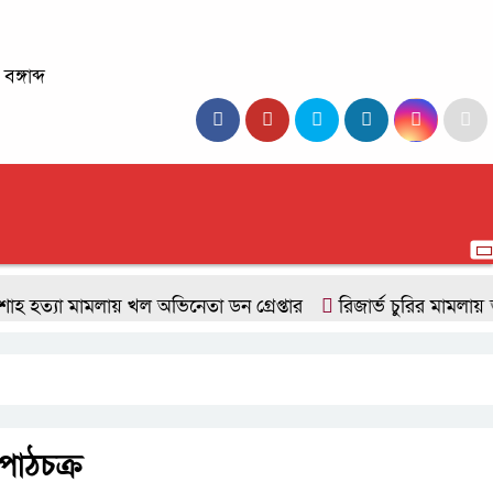
্গাব্দ
যা মামলায় খল অভিনেতা ডন গ্রেপ্তার
রিজার্ভ চুরির মামলায় তদন্ত
াঠচক্র‍