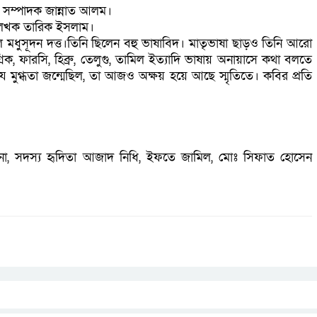
য়ক সম্পাদক জান্নাত আলম।
ও লেখক তারিক ইসলাম।
েল মধুসূদন দত্ত।তিনি ছিলেন বহু ভাষাবিদ। মাতৃভাষা ছাড়ও তিনি আরো
ক, ফারসি, হিব্রু, তেলুগু, তামিল ইত্যাদি ভাষায় অনায়াসে কথা বলতে
মুগ্ধতা জন্মেছিল, তা আজও অক্ষয় হয়ে আছে স্মৃতিতে। কবির প্রতি
ন সানা, সদস্য হৃদিতা আজাদ নিধি, ইফতে জামিল, মোঃ সিফাত হোসেন