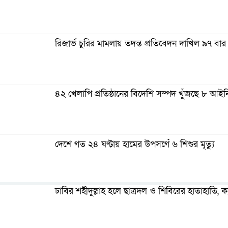
রিজার্ভ চুরির মামলায় তদন্ত প্রতিবেদন দাখিল ৯৭ বা
৪২ খেলাপি প্রতিষ্ঠানের বিদেশি সম্পদ খুঁজছে ৮ আইনি
দেশে গত ২৪ ঘণ্টায় হামের উপসর্গে ৬ শিশুর মৃত্যু
ঢাবির শহীদুল্লাহ হলে ছাত্রদল ও শিবিরের হাতাহাতি, ক্
প্রথম আলো বর্জনের ডাক ও জামায়াত এমপির বক্তব্য নিয়