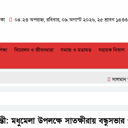
াকা
০৪:২৩ অপরাহ্ন, রবিবার, ০৯ অগাস্ট ২০২৬, ২৫ শ্রাবণ ১৪৩৩ বঙ
িক্ষা
বিনোদন ও জীবনধারা
সমাজ ও মতামত
সহায়ক বিভাগ
সালমান শাহ হত্
: মধুমেলা উপলক্ষে সাতক্ষীরায় বন্ধুসভার প