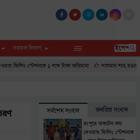
ইপেপার
সহায়ক বিভাগ
লিং স্টেশনকে ১ লাখ টাকা জরিমানা
সালমান শাহ হত্যা মামলায় 
জনপ্রিয় সংবাদ
সর্বশেষ সংবাদ
িতরণ
রংপুরে অকটেন কম
দেওয়ায় ফিলিং স্টেশনকে