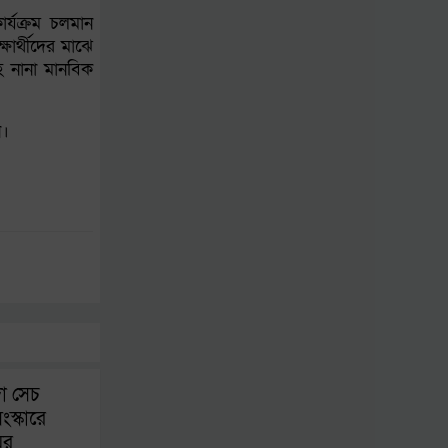
র্যক্রম চলমান
মোজতবা খামেনির নতুন
্ষার্থীদের মাঝে
ভিডিও প্রকাশ, স্বাস্থ্যের
হ নানা মানবিক
অবস্থা নিয়ে জল্পনা
ন।
া সেচ
ংস্কারে
ের