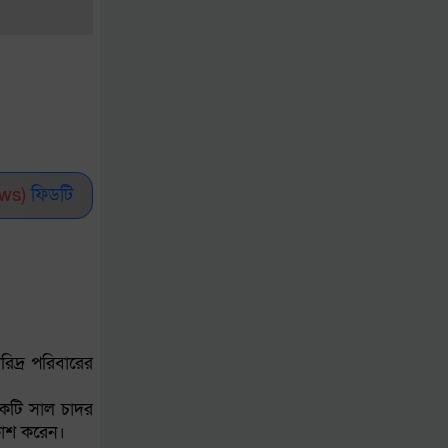
প্রথম আলো বর্জনের ডাক
ও জামায়াত এমপির
বক্তব্য নিয়ে নানা প্রশ্ন
শান্তি-শৃঙ্খলা রক্ষায় সতর্ক
থাকার আহ্বান প্রধানমন্ত্রীর
ws)
ফিডটি
গ্রামাঞ্চলে স্বাস্থ্যসেবা
নিশ্চিত করতে ‘হেলথ হাব’
গড়বে সরকার
িদ্র পরিবারের
মারধর ও যৌন হয়রানির
মামলায় পরীমণির জেরা
একটি সাল চাদর
৩০ নভেম্বর
রকাশ করেন।