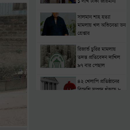
১ লাখ টাকা জরিমানা
সালমান শাহ হত্যা
মামলায় খল অভিনেতা ডন
গ্রেপ্তার
রিজার্ভ চুরির মামলায়
তদন্ত প্রতিবেদন দাখিল
৯৭ বার পেছাল
৪২ খেলাপি প্রতিষ্ঠানের
বিদেশি সম্পদ খুঁজছে ৮
আইনি সংস্থা
দেশে গত ২৪ ঘণ্টায়
হামের উপসর্গে ৬ শিশুর
মৃত্যু