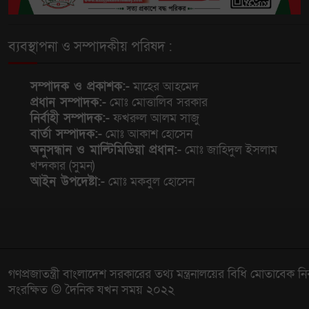
ব্যবস্থাপনা ও সম্পাদকীয় পরিষদ :
সম্পাদক ও প্রকাশক:-
মাহের আহমেদ
প্রধান সম্পাদক:-
মোঃ মোত্তালিব সরকার
নির্বাহী সম্পাদক:-
ফখরুল আলম সাজু
বার্তা সম্পাদক:-
মোঃ আকাশ হোসেন
অনুসন্ধান ও মাল্টিমিডিয়া প্রধান:-
মোঃ জাহিদুল ইসলাম
খন্দকার (সুমন)
আইন উপদেষ্টা:-
মোঃ মকবুল হোসেন
গণপ্রজাতন্ত্রী বাংলাদেশ সরকারের তথ্য মন্ত্রনালয়ের বিধি মোতাবেক নি
সংরক্ষিত © দৈনিক যখন সময় ২০২২