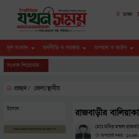
ঢাকা
মূল সংবাদ
অর্থনীতি ও সরকার
অপরাধ ও আইন
সংবাদ শিরোনাম :
প্রচ্ছদ /
জেলা/স্থানীয়
ট্যাগস :
রাজবাড়ীর বালিয়াকা
মোঃ মনির মন্ডল রাজবাড়
আপডেট সময় : ১০:৫৪:৫৩ 