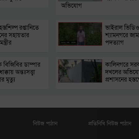
অভিযোগ
হস্তশিল্প রপ্তানিতে
ভাইরাল ভিডিও
নের সহায়তার
শ্যামনগরে জাম
ন্ত্রীর
পদত্যাগ
 বিজিবির ডাম্পার
কালিনগরে সরকা
াক্কায় অন্তঃসত্ত্বা
দখলের অভিয
র মৃত্যু
প্রশাসনের হস্ত
নিউজ পাঠান
প্রতিনিধি নিউজ পাঠান