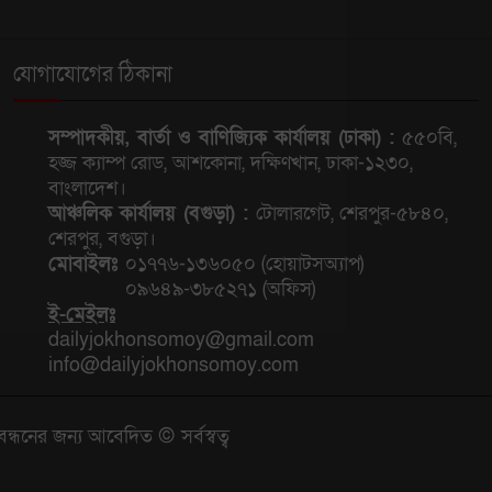
যোগাযোগের ঠিকানা
সম্পাদকীয়, বার্তা ও বাণিজ্যিক কার্যালয় (ঢাকা) :
৫৫০বি,
হজ্জ ক্যাম্প রোড, আশকোনা, দক্ষিণখান, ঢাকা-১২৩০,
বাংলাদেশ।
আঞ্চলিক কার্যালয় (বগুড়া) :
টোলারগেট, শেরপুর-৫৮৪০,
শেরপুর, বগুড়া।
মোবাইলঃ
০১৭৭৬-১৩৬০৫০ (হোয়াটসঅ্যাপ)
০৯৬৪৯-৩৮৫২৭১ (অফিস)
ই-মেইলঃ
dailyjokhonsomoy@gmail.com
info@dailyjokhonsomoy.com
বন্ধনের জন্য আবেদিত © সর্বস্বত্ব