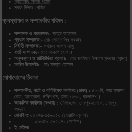
প্রতিনিধি নিউজ পাঠান
সকল নিউজ পোর্টাল
ব্যবস্থাপনা ও সম্পাদকীয় পরিষদ :
সম্পাদক ও প্রকাশক:-
মাহের আহমেদ
প্রধান সম্পাদক:-
মোঃ মোত্তালিব সরকার
নির্বাহী সম্পাদক:-
ফখরুল আলম সাজু
বার্তা সম্পাদক:-
মোঃ আকাশ হোসেন
অনুসন্ধান ও মাল্টিমিডিয়া প্রধান:-
মোঃ জাহিদুল ইসলাম খন্দকার (সুমন)
আইন উপদেষ্টা:-
মোঃ মকবুল হোসেন
যোগাযোগের ঠিকানা
সম্পাদকীয়, বার্তা ও বাণিজ্যিক কার্যালয় (ঢাকা) :
৫৫০বি, হজ্জ ক্যাম্প
রোড, আশকোনা, দক্ষিণখান, ঢাকা-১২৩০, বাংলাদেশ।
আঞ্চলিক কার্যালয় (বগুড়া) :
টোলারগেট, শেরপুর-৫৮৪০, শেরপুর,
বগুড়া।
মোবাইলঃ
০১৭৭৬-১৩৬০৫০ (হোয়াটসঅ্যাপ)
০৯৬৪৯-৩৮৫২৭১ (অফিস)
ই-মেইলঃ