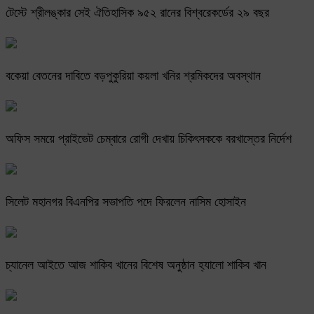
টেস্টে শ্রীলঙ্কার সেই ঐতিহাসিক ৯৫২ রানের বিশ্বরেকর্ডের ২৯ বছর
বকেয়া বেতনের দাবিতে বড়পুকুরিয়া কয়লা খনির শ্রমিকদের অবস্থান
অফিস সময়ে প্রাইভেট চেম্বারে রোগী দেখায় চিকিৎসককে বরখাস্তের নির্দেশ
সিলেট মহানগর বিএনপির সভাপতি পদে ফিরলেন নাসিম হোসাইন
চ্যানেল আইতে আজ শাকিব খানের বিশেষ অনুষ্ঠান হ্যালো শাকিব খান