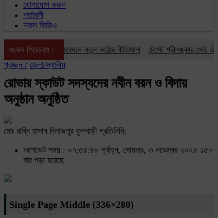
যোগাযোগ করুন
শর্তাবলী
সকল ভিডিও
 ভিসা ও গ্রিন কার্ড আবেদনে নতুন কঠোর নীতিমালা
সংবাদ শিরোনাম :
টেস্টে শ্রীলঙ্কার সেই ঐতিহাস
প্রচ্ছদ /
জেলা/স্থানীয়
রোভার স্কাউট সদস্যদের নবীন বরন ও বিদায়
অনুষ্ঠান অনুষ্ঠিত
মোঃ রাব্বি হাসান দিনাজপুর ফুলবাড়ী প্রতিনিধি:
আপডেট সময় : ০৭:৫৫:৪৮ পূর্বাহ্ন, সোমবার, ৩ নভেম্বর ২০২৫
১৫৮
বার পড়া হয়েছে
Single Page Middle (336×280)