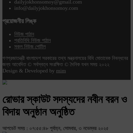
dailyjokhonsomoy@gmail.com
info@dailyjokhonsomoy.com
প্রয়োজনীয় লিঙ্ক
নিউজ পাঠান
প্রতিনিধি নিউজ পাঠান
সকল নিউজ পোর্টাল
গণপ্রজাতন্ত্রী বাংলাদেশ সরকারের তথ্য মন্ত্রনালয়ের বিধি মোতাবেক নিবন্ধনের
জন্য আবেদিত © সর্বস্বত্ব সংরক্ষিত © দৈনিক যখন সময় ২০২২
Design & Developed by
mim
রোভার স্কাউট সদস্যদের নবীন বরন ও
বিদায় অনুষ্ঠান অনুষ্ঠিত
আপডেট সময় : ০৭:৫৫:৪৮ পূর্বাহ্ন, সোমবার, ৩ নভেম্বর ২০২৫