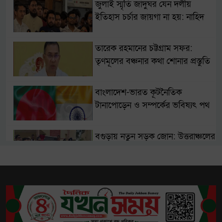
জুলাই স্মৃতি জাদুঘর যেন দলীয়
ইতিহাস চর্চার জায়গা না হয়: নাহিদ
তারেক রহমানের চট্টগ্রাম সফর:
তৃণমূলের বঞ্চনার কথা শোনার প্রস্তুতি
বাংলাদেশ-ভারত কূটনৈতিক
টানাপোড়েন ও সম্পর্কের ভবিষ্যৎ পথ
বগুড়ায় নতুন সড়ক জোন: উত্তরাঞ্চলের
পাঁচ জেলার ভোগান্তি অবসানের পথে
সাতক্ষীরা-ভেটখালি মহাসড়ক নির্মাণে
ধীরগতি ও অনিয়ম, ভোগান্তিতে ৫
উপজেলা