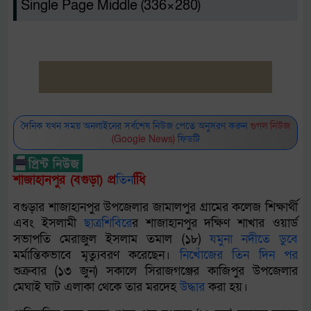
Single Page Middle (336×280)
দৈনিক যখন সময় অনলাইনের সর্বশেষ নিউজ পেতে অনুসরণ করুন
গুগল নিউজ
(Google News)
ফিডটি
শাজাহানপুর (বগুড়া) প্র
তিন
িধি
বগুড়ার শাজাহানপুর উপজেলার জামালপুর গ্রামের কলেজ শিক্ষার্থী
এবং ইসলামী
ছাত্রশিবির
ের শাজাহানপুর দক্ষিণ শাখার ওয়ার্ড
সভাপতি মেরাজুল ইসলাম তমাল (১৮)
যমুনা
নদীতে
ডুবে
মর্মান্তিকভাবে মৃত্যুবরণ করেছেন।
নিখোঁজের
তিন
দিন
পর
শুক্রবার (১৩ জুন) সকালে সিরাজগঞ্জের কাজিপুর উপজেলার
মেঘাই ঘাট এলাকা থেকে তার মরদেহ
উদ্ধার
করা হয়।