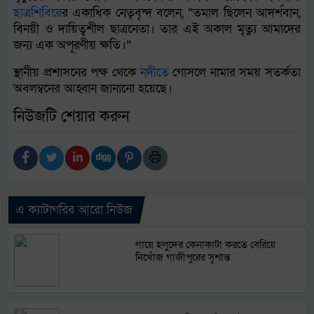
ছাত্রশিবির
ের একাধিক নেতৃবৃন্দ বলেন, “তমাল ছিলেন আদর্শবান,
বিনয়ী ও দায়িত্বশীল ছাত্রনেতা। তার এই অকাল মৃত্যু আমাদের
জন্য এক অপূরণীয় ক্ষতি।”
স্থানীয় প্রশাসনের পক্ষ থেকে
নদীতে
গোসলে নামার সময় সতর্কতা
অবলম্বনের আহ্বান জানানো হয়েছে।
নিউজটি শেয়ার করুন
এ ক্যাটাগরির আরো নিউজ
গায়ে হলুদের কেনাকাটা করতে বেরিয়ে
নিখোঁজ গাজীপুরের সুশান্ত