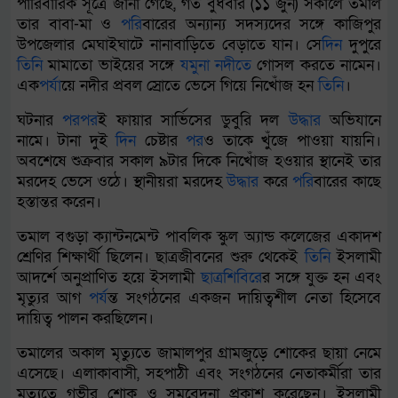
পারিবারিক সূত্রে জানা গেছে, গত বুধবার (১১ জুন) সকালে তমাল
তার বাবা-মা ও
পর
িবারের অন্যান্য সদস্যদের সঙ্গে কাজিপুর
উপজেলার মেঘাইঘাটে নানাবাড়িতে বেড়াতে যান। সে
দিন
দুপুরে
তিন
ি মামাতো ভাইয়ের সঙ্গে
যমুনা
নদীতে
গোসল করতে নামেন।
এক
পর
্যায়ে নদীর প্রবল স্রোতে ভেসে গিয়ে নিখোঁজ হন
তিন
ি।
ঘটনার
পর
পর
ই ফায়ার সার্ভিসের ডুবুরি দল
উদ্ধার
অভিযানে
নামে। টানা দুই
দিন
চেষ্টার
পর
ও তাকে খুঁজে পাওয়া যায়নি।
অবশেষে শুক্রবার সকাল ৯টার দিকে নিখোঁজ হওয়ার স্থানেই তার
মরদেহ ভেসে ওঠে। স্থানীয়রা মরদেহ
উদ্ধার
করে
পর
িবারের কাছে
হস্তান্তর করেন।
তমাল বগুড়া ক্যান্টনমেন্ট পাবলিক স্কুল অ্যান্ড কলেজের একাদশ
শ্রেণির শিক্ষার্থী ছিলেন। ছাত্রজীবনের শুরু থেকেই
তিন
ি ইসলামী
আদর্শে অনুপ্রাণিত হয়ে ইসলামী
ছাত্রশিবির
ের সঙ্গে যুক্ত হন এবং
মৃত্যুর আগ
পর
্যন্ত সংগঠনের একজন দায়িত্বশীল নেতা হিসেবে
দায়িত্ব পালন করছিলেন।
তমালের অকাল মৃত্যুতে জামালপুর গ্রামজুড়ে শোকের ছায়া নেমে
এসেছে। এলাকাবাসী, সহপাঠী এবং সংগঠনের নেতাকর্মীরা তার
মৃত্যুতে গভীর শোক ও সমবেদনা প্রকাশ করেছেন। ইসলামী