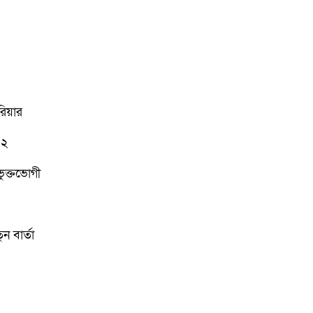
রিয়ার
১২
ভুক্তভোগী
 বার্তা