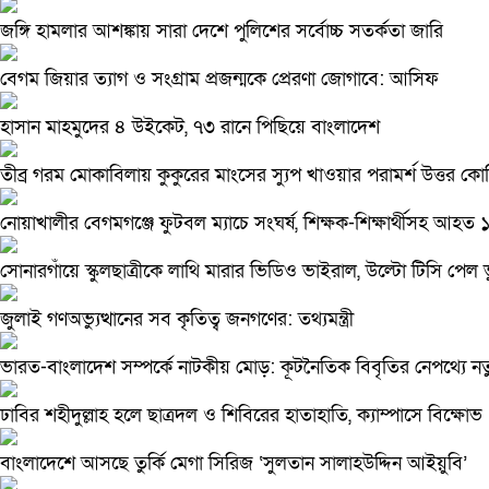
জঙ্গি হামলার আশঙ্কায় সারা দেশে পুলিশের সর্বোচ্চ সতর্কতা জারি
বেগম জিয়ার ত্যাগ ও সংগ্রাম প্রজন্মকে প্রেরণা জোগাবে: আসিফ
হাসান মাহমুদের ৪ উইকেট, ৭৩ রানে পিছিয়ে বাংলাদেশ
তীব্র গরম মোকাবিলায় কুকুরের মাংসের স্যুপ খাওয়ার পরামর্শ উত্তর কো
নোয়াখালীর বেগমগঞ্জে ফুটবল ম্যাচে সংঘর্ষ, শিক্ষক-শিক্ষার্থীসহ আহত 
সোনারগাঁয়ে স্কুলছাত্রীকে লাথি মারার ভিডিও ভাইরাল, উল্টো টিসি পেল 
জুলাই গণঅভ্যুত্থানের সব কৃতিত্ব জনগণের: তথ্যমন্ত্রী
ভারত-বাংলাদেশ সম্পর্কে নাটকীয় মোড়: কূটনৈতিক বিবৃতির নেপথ্যে নতুন
ঢাবির শহীদুল্লাহ হলে ছাত্রদল ও শিবিরের হাতাহাতি, ক্যাম্পাসে বিক্ষোভ
বাংলাদেশে আসছে তুর্কি মেগা সিরিজ ‘সুলতান সালাহউদ্দিন আইয়ুবি’