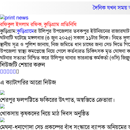
দৈনিক যখন সময় 
রফিকুল ইসলাম রফিক, কুড়িগ্রাম প্রতিনিধি
কুড়িগ্রাম:
কুড়িগ্রামে
র উলিপুর উপজেলার তবকপুর ইউনিয়নের রাজারঘাট এলাক
ঘটনাটি ঘটেছে মঙ্গলবার (৩ জুন ২০২৫) সকাল ১১টার দিকে। নিহত দুলাল
স্থানীয় সূত্র ও পুলিশ জানায়, নিজ জমিতে ধান চাষের জন্য সেচ দিতে
উপজেলা স্বাস্থ্য কমপ্লেক্সে নিয়ে গেলে কর্তব্যরত চিকিৎসক মৃত ঘোষণা 
ঘটনার সত্যতা নিশ্চিত করে উলিপুর থানার ভারপ্রাপ্ত কর্মকর্তা (ওসি) জিল
নিউজটি শেয়ার করুন
এ ক্যাটাগরির আরো নিউজ
শেরপুর ফলপট্টিতে ফকিরের উৎপাত, অস্বস্তিতে ক্রেতারা।
খোকসায় কৃষকদের নিয়ে মাঠ দিবস অনুষ্ঠিত
মেঘনা-ধনাগোদা সেচ প্রকল্পের বাঁধ সংস্কারে ব্যাপক অনিয়মে