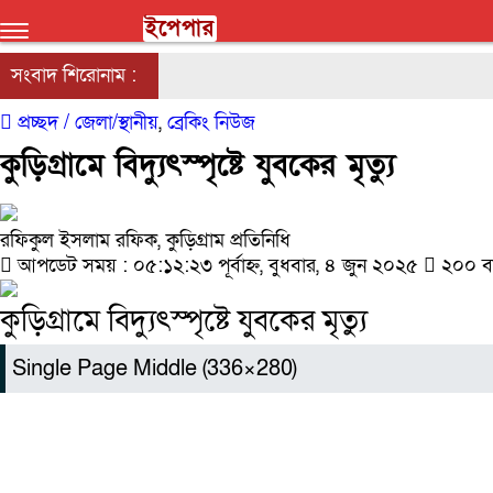
ইপেপার
সংবাদ শিরোনাম :
প্রচ্ছদ /
জেলা/স্থানীয়
,
ব্রেকিং নিউজ
কুড়িগ্রামে বিদ্যুৎস্পৃষ্টে যুবকের মৃত্যু
রফিকুল ইসলাম রফিক, কুড়িগ্রাম প্রতিনিধি
আপডেট সময় : ০৫:১২:২৩ পূর্বাহ্ন, বুধবার, ৪ জুন ২০২৫
২০০ বা
কুড়িগ্রামে বিদ্যুৎস্পৃষ্টে যুবকের মৃত্যু
Single Page Middle (336×280)