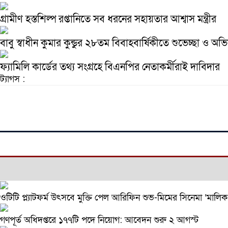
গ্রামীণ হস্তশিল্প রপ্তানিতে সব ধরনের সহায়তার আশ্বাস মন্ত্রীর
বাবু স্বাধীন কুমার কুন্ডুর ২৮তম বিবাহবার্ষিকীতে শুভেচ্ছা ও অভ
ফ্যামিলি কার্ডের তথ্য সংগ্রহে বিএনপির নেতাকর্মীরাই দাবিদার
ট্যাগস :
ওটিটি প্ল্যাটফর্ম উৎসবে মুক্তি পেল আরিফিন শুভ-মিমের সিনেমা ‘মালিক
গণপূর্ত অধিদপ্তরে ১৭৭টি পদে নিয়োগ: আবেদন শুরু ২ আগস্ট