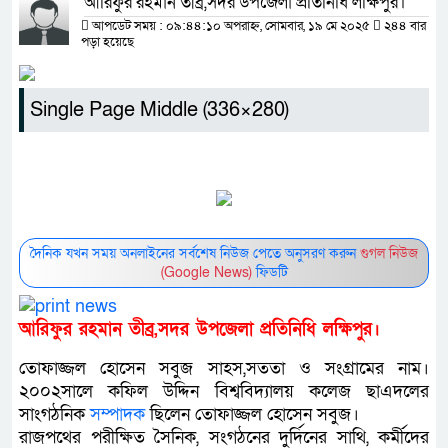
আরিফুর রহমান তীব্র,সদর উপজেলা প্রতিনিধি লক্ষিপুর।
আপডেট সময় : ০৯:৪৪:১০ অপরাহ্ন, সোমবার, ১৯ মে ২০২৫
২৪৪ বার
পড়া হয়েছে
Single Page Middle (336×280)
দৈনিক যখন সময় অনলাইনের সর্বশেষ নিউজ পেতে অনুসরণ করুন
গুগল নিউজ
(Google News)
ফিডটি
আরিফুর রহমান তীব্র,সদর উপজেলা প্রতিনিধি লক্ষিপুর।
তোফাজ্জল হোসেন সবুজ সাহস,সততা ও সংগ্রামের নাম।
২০০২সালে কফিল উদ্দিন বিশ্ববিদ্যালয় কলেজ ছাএদলের
সাংগঠনিক
সম্পাদক
ছিলেন তোফাজ্জল হোসেন সবুজ।
রাজপথের পরীক্ষিত সৈনিক, সংগঠনের দুর্দিনের সাথি, কর্মীদের