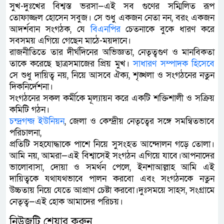
সুখ-দুঃখের বিশ্বস্ত ভরসা—এই সব গুণের সম্মিলিত রূপ
তোফাজ্জল হোসেন সবুজ। সে শুধু একজন নেতা নন, বরং একজন
আদর্শবান সংগঠক, যে
বিএনপির
চেতনাকে বুকে ধারণ করে
সবসময় এগিয়ে গেছেন মাঠে-ময়দানে।
রাজনীতিতে তার দীর্ঘদিনের অভিজ্ঞতা, নেতৃত্বগুণ ও মানবিকতা
তাকে করেছে ছাত্রসমাজের প্রিয় মুখ।
সাধারণ
সম্পাদক
হিসেবে
সে শুধু দায়িত্ব নয়, নিয়ে আসবে ঐক্য, শৃঙ্খলা ও সংগঠনের নতুন
দিকনির্দেশনা।
সংগঠনের সকল কর্মীকে মূল্যায়ন করে একটি শক্তিশালী ও সক্রিয়
কমিটি গঠন।
চন্দ্রগন্জ
ইউনিয়ন
, জেলা ও কেন্দ্রীয় নেতৃত্বের সঙ্গে সমন্বিতভাবে
পরিচালনা,
প্রতিটি সহযোদ্ধাকে পাশে নিয়ে সুসংহত আন্দোলন গড়ে তোলা।
আমি নয়, আমরা—এই বিশ্বাসেই সংগঠন এগিয়ে যাবে।আপনাদের
ভালোবাসা, দোয়া ও সমর্থন পেলে, ইনশাআল্লাহ আমি এই
দায়িত্বকে যথাযথভাবে পালন করবো এবং সংগঠনকে নতুন
উচ্চতায় নিয়ে যেতে আপ্রাণ চেষ্টা করবো।দুঃসময়ে সাহস, সংগ্রামে
নেতৃত্ব—এই হোক আমাদের পরিচয়।
নিউজটি শেয়ার করুন