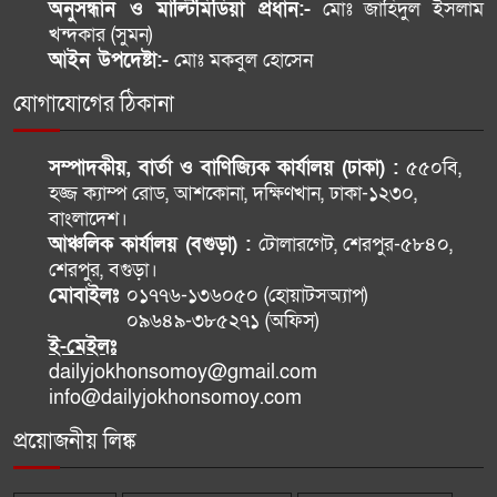
অনুসন্ধান ও মাল্টিমিডিয়া প্রধান:-
মোঃ জাহিদুল ইসলাম
চট্টগ্রামে নওফেলের বাসভবনে আগুন
খন্দকার (সুমন)
দেওয়ার চেষ্টার অভিযোগ
আইন উপদেষ্টা:-
মোঃ মকবুল হোসেন
যোগাযোগের ঠিকানা
হরমুজে ‘দ্বিতীয় করিডোর’ হলে মার্কিন
বাহিনী ঝুঁকিতে: ইরান
সম্পাদকীয়, বার্তা ও বাণিজ্যিক কার্যালয় (ঢাকা) :
৫৫০বি,
হজ্জ ক্যাম্প রোড, আশকোনা, দক্ষিণখান, ঢাকা-১২৩০,
বাংলাদেশ।
আঞ্চলিক কার্যালয় (বগুড়া) :
টোলারগেট, শেরপুর-৫৮৪০,
শেরপুর, বগুড়া।
মোবাইলঃ
০১৭৭৬-১৩৬০৫০ (হোয়াটসঅ্যাপ)
০৯৬৪৯-৩৮৫২৭১ (অফিস)
ই-মেইলঃ
dailyjokhonsomoy@gmail.com
info@dailyjokhonsomoy.com
প্রয়োজনীয় লিঙ্ক