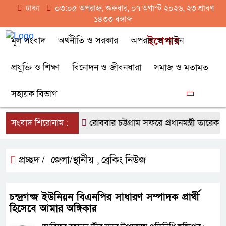
ঢাকা
০৩:০৫ অপরাহ্ন, শুক্রবার, ০৭ অগাস্ট ২০২৬, ২৩ শ্রাবণ
১৪৩৩ বঙ্গাব্দ
মূল সংবাদ
অর্থনীতি ও সরকার
অপরাধ ও আইন
ইপেপার
প্রযুক্তি ও শিক্ষা
বিনোদন ও জীবনধারা
সমাজ ও মতামত
সহায়ক বিভাগ
হুমকি: মির্জা ফখরুল
সংবাদ শিরোনাম :
রোববার চট্টগ্রাম সফরে প্রধানমন্ত্রী তারেক রহ
প্রচ্ছদ /
জেলা/স্থানীয়
ব্রেকিং নিউজ
,
চন্দ্রগন্জ ইউনিয়ন বিএনপির সাধারণ সম্পাদক প্রার্থী
হিসেবে আমার অঙ্গিকার