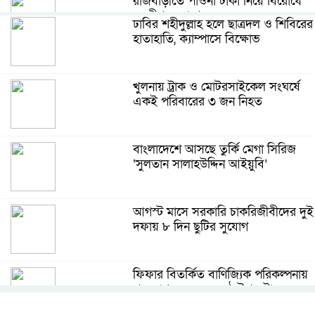
রাজবাড়ীতে পাওনা টাকা নিয়ে বিরোধে
যুবলীগ নেতা খুন
ঢাবির শহীদুল্লাহ হলে ছাত্রদল ও শিবিরের
হাতাহাতি, ক্যাম্পাসে বিক্ষোভ
কাজী এরতেজা হাসানের বিরুদ্ধে গ্রেপ্তারি
পরোয়ানা জারি
খুলনায় ট্রাক ও মোটরসাইকেল সংঘর্ষে
একই পরিবারের ৩ জন নিহত
আলিয়া মাদ্রাসার হলে উঠতে শিবিরের
চেষ্টা, বকশীবাজারে উত্তেজনা ও পুলিশ
বাংলাদেশে আসছে তুর্কি মেগা সিরিজ
মোতায়েন
‘সুলতান সালাহউদ্দিন আইয়ুবি’
টেকনাফের নাফ নদ থেকে ৩ জেলেকে
ট্রলারসহ ধরে নিল আরাকান আর্মি
আগস্ট মাসে সরকারি চাকরিজীবীদের দুই
দফায় ৮ দিন ছুটির সুযোগ
হাওর ও সমুদ্রে মাছের অভয়াশ্রম গড়বে
সরকার: মৎস্যমন্ত্রী
ফিফার বিতর্কিত বাণিজ্যিক পরিকল্পনায়
পদত্যাগ করলেন জ্যেষ্ঠ উপদেষ্টা
ঝালকাঠিতে বিএনপি নেতাদের ফেসবুক