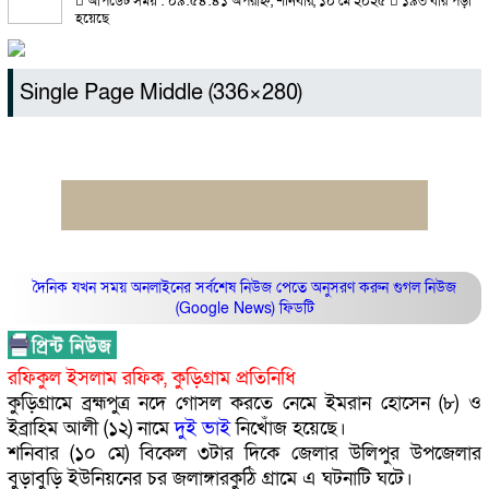
আপডেট সময় : ০৯:৫৪:৪১ অপরাহ্ন, শনিবার, ১০ মে ২০২৫
১৯৩ বার পড়া
হয়েছে
Single Page Middle (336×280)
দৈনিক যখন সময় অনলাইনের সর্বশেষ নিউজ পেতে অনুসরণ করুন
গুগল নিউজ
(Google News)
ফিডটি
রফিকুল ইসলাম রফিক, কুড়িগ্রাম প্রতিনিধি
কুড়িগ্রামে ব্রহ্মপুত্র নদে গোসল করতে নেমে ইমরান হোসেন (৮) ও
ইব্রাহিম আলী (১২) নামে
দুই
ভাই
নিখোঁজ হয়েছে।
শনিবার (১০ মে) বিকেল ৩টার দিকে জেলার উলিপুর উপজেলার
বুড়াবুড়ি ইউনিয়নের চর জলাঙ্গারকুঠি গ্রামে এ ঘটনাটি ঘটে।