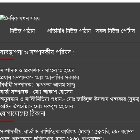
যুদ্ধে উত্তপ্ত স্থানীয় রাজনীতি
আরব বসন্তের পর কি তবে এবার দক্ষিণ
এশিয়ার বসন্ত?
নিউজ পাঠান
প্রতিনিধি নিউজ পাঠান
সকল নিউজ পোর্টাল
জালালাবাদ অ্যাসোসিয়েশন নির্বাচনে
কামরুল-জসিম প্যানেলের নিরঙ্কুশ জয়
ব্যবস্থাপনা ও সম্পাদকীয় পরিষদ :
ফিটনেসবিহীন যান ও অদক্ষ চালকদের
সম্পাদক ও প্রকাশক:-
মাহের আহমেদ
বিরুদ্ধে কঠোর ব্যবস্থা নেবে ডিএনসিসি
প্রধান সম্পাদক:-
মোঃ মোত্তালিব সরকার
নির্বাহী সম্পাদক:-
ফখরুল আলম সাজু
বার্তা সম্পাদক:-
মোঃ আকাশ হোসেন
বাংলাদেশের সঙ্গে নতুন করে সম্পর্ক
অনুসন্ধান ও মাল্টিমিডিয়া প্রধান:-
মোঃ জাহিদুল ইসলাম খন্দকার (সুমন)
গড়ার পরামর্শ ভারতীয় সংসদীয় কমিটির
আইন উপদেষ্টা:-
মোঃ মকবুল হোসেন
যোগাযোগের ঠিকানা
সাফ চ্যাম্পিয়নশিপের ড্র: প্রতিপক্ষ
হিসেবে ভুটান ও শ্রীলঙ্কা পেল বাংলাদেশ
সম্পাদকীয়, বার্তা ও বাণিজ্যিক কার্যালয় (ঢাকা) :
৫৫০বি, হজ্জ ক্যাম্প
রোড, আশকোনা, দক্ষিণখান, ঢাকা-১২৩০, বাংলাদেশ।