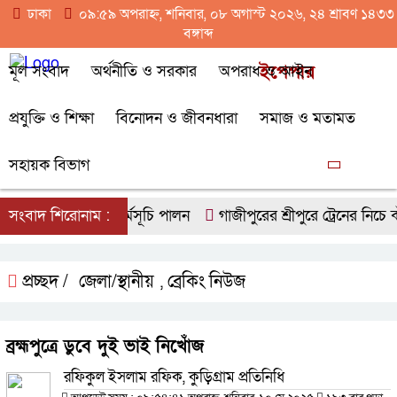
ঢাকা
০৯:৫৯ অপরাহ্ন, শনিবার, ০৮ অগাস্ট ২০২৬, ২৪ শ্রাবণ ১৪৩৩
বঙ্গাব্দ
মূল সংবাদ
অর্থনীতি ও সরকার
অপরাধ ও আইন
ইপেপার
প্রযুক্তি ও শিক্ষা
বিনোদন ও জীবনধারা
সমাজ ও মতামত
সহায়ক বিভাগ
পণ ও পরিচ্ছন্নতা কর্মসূচি পালন
সংবাদ শিরোনাম :
গাজীপুরের শ্রীপুরে ট্রেনের নিচে ঝাঁপ 
প্রচ্ছদ /
জেলা/স্থানীয়
ব্রেকিং নিউজ
,
ব্রহ্মপুত্রে ডুবে দুই ভাই নিখোঁজ
রফিকুল ইসলাম রফিক, কুড়িগ্রাম প্রতিনিধি