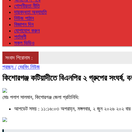
গোপনীয়তা নীতি
দায়বদ্ধতা অব্যাহতি
নিউজ পাঠান
বিজ্ঞাপন দিন
যোগাযোগ করুন
শর্তাবলী
সকল ভিডিও
সংবাদ শিরোনাম :
প্রচ্ছদ /
ব্রেকিং নিউজ
কিশোরগঞ্জ কটিয়াদীতে বিএনপির ২ গ্রুপের সংঘর্ষ, 
মোঃ পলাশ সালমান, কিশোরগঞ্জ জেলা প্রতিনিধি:
আপডেট সময় : ১১:১৬:০৩ অপরাহ্ন, মঙ্গলবার, ২ জুন ২০২৬
২০২ বার