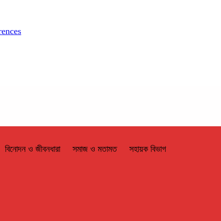
rences
বিনোদন ও জীবনধারা
সমাজ ও মতামত
সহায়ক বিভাগ