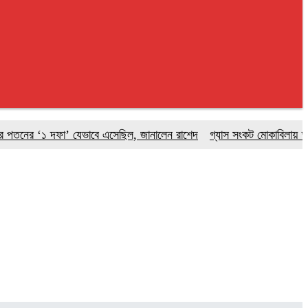
ের ‘১ দফা’ যেভাবে এসেছিল, জানালেন রাশেদ
গ্যাস সংকট মোকাবিলায় আরও এ