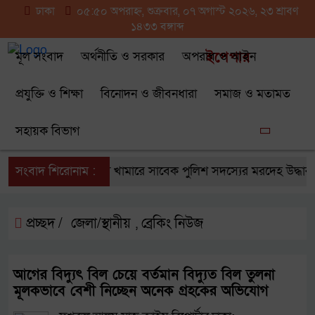
ঢাকা
০৫:৫০ অপরাহ্ন, শুক্রবার, ০৭ অগাস্ট ২০২৬, ২৩ শ্রাবণ
১৪৩৩ বঙ্গাব্দ
মূল সংবাদ
অর্থনীতি ও সরকার
অপরাধ ও আইন
ইপেপার
প্রযুক্তি ও শিক্ষা
বিনোদন ও জীবনধারা
সমাজ ও মতামত
সহায়ক বিভাগ
িশোরগঞ্জে নিজ মৎস্য খামারে সাবেক পুলিশ সদস্যের মরদেহ উদ্ধার
সংবাদ শিরোনাম :
প্রচ্ছদ /
জেলা/স্থানীয়
ব্রেকিং নিউজ
,
আগের বিদ্যুৎ বিল চেয়ে বর্তমান বিদ্যুত বিল তুলনা
মূলকভাবে বেশী নিচ্ছেন অনেক গ্রহকের অভিযোগ