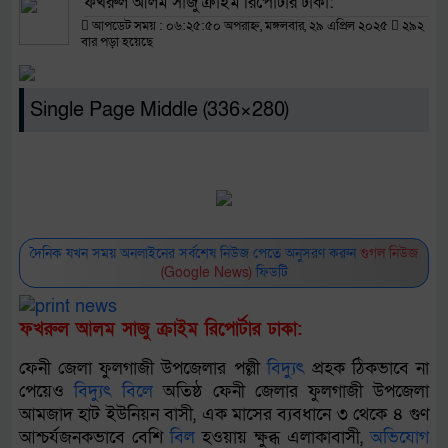
ফখরুল আলম সাজু ক্রাইম রিপোর্টার ঢাকা:
আপডেট সময় : ০৬:২৫:৫০ অপরাহ্ন, মঙ্গলবার, ২৯ এপ্রিল ২০২৫
২৯২
বার পড়া হয়েছে
Single Page Middle (336×280)
দৈনিক যখন সময় অনলাইনের সর্বশেষ নিউজ পেতে অনুসরণ করুন
গুগল নিউজ
(Google News)
ফিডটি
ফখরুল আলম সাজু ক্রাইম রিপোর্টার ঢাকা:
ফেনী জেলা ফুলগাজী উপজেলার পল্লী
বিদ্যুৎ
প্রহক ঠিকভাবে না
পেয়েও
বিদ্যুৎ
বিল
ে অতিষ্ঠ ফেনী জেলার ফুলগাজী উপজেলা
আমজাদ হাট ইউনিয়ন বাসী, এক মাসের ব্যবধানে ৩ থেকে ৪ গুণ
আশ্চর্যজনকভাবে বেশি
বিল
হওয়ায় ক্ষুব্ধ এলাকাবাসী,
অভিযোগ