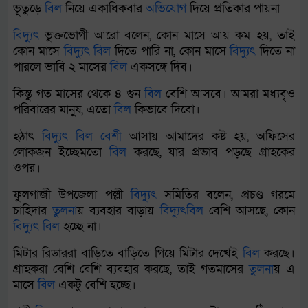
ভূতুড়ে
বিল
নিয়ে একাধিকবার
অভিযোগ
দিয়ে প্রতিকার পায়না
বিদ্যুৎ
ভুক্তভোগী আরো বলেন, কোন মাসে আয় কম হয়, তাই
কোন মাসে
বিদ্যুৎ
বিল
দিতে পারি না, কোন মাসে
বিদ্যুৎ
দিতে না
পারলে ভাবি ২ মাসের
বিল
একসঙ্গে দিব।
কিন্তু গত মাসের থেকে ৪ গুন
বিল
বেশি আসবে। আমরা মধ্যবৃও
পরিবারের মানুষ, এতো
বিল
কিভাবে দিবো।
হঠাৎ
বিদ্যুৎ
বিল
বেশী
আসায় আমাদের কষ্ট হয়, অফিসের
লোকজন ইচ্ছেমতো
বিল
করছে, যার প্রভাব পড়ছে গ্রাহকের
ওপর।
ফুলগাজী উপজেলা পল্লী
বিদ্যুৎ
সমিতির বলেন, প্রচণ্ড গরমে
চাহিদার
তুলনা
য় ব্যবহার বাড়ায়
বিদ্যুৎ
বিল
বেশি আসছে, কোন
বিদ্যুৎ
বিল
হচ্ছে না।
মিটার রিডাররা বাড়িতে বাড়িতে গিয়ে মিটার দেখেই
বিল
করছে।
গ্রাহকরা বেশি বেশি ব্যবহার করছে, তাই গতমাসের
তুলনা
য় এ
মাসে
বিল
একটু বেশি হচ্ছে।