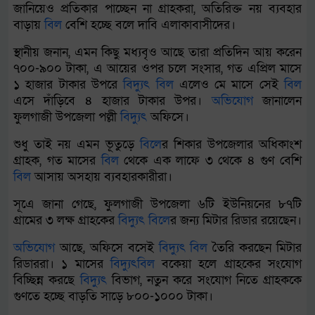
জানিয়েও প্রতিকার পাচ্ছেন না গ্রাহকরা, অতিরিক্ত নয় ব্যবহার
বাড়ায়
বিল
বেশি হচ্ছে বলে দাবি এলাকাবাসীদের।
স্থানীয় জনান, এমন কিছু মধ্যবৃও আছে তারা প্রতিদিন আয় করেন
৭০০-৯০০ টাকা, এ আয়ের ওপর চলে সংসার, গত এপ্রিল মাসে
১ হাজার টাকার উপরে
বিদ্যুৎ
বিল
এলেও মে মাসে সেই
বিল
এসে দাঁড়িবে ৪ হাজার টাকার উপর।
অভিযোগ
জানালেন
ফুলগাজী উপজেলা পল্লী
বিদ্যুৎ
অফিসে।
শুধু তাই নয় এমন ভূতুড়ে
বিল
ের শিকার উপজেলার অধিকাংশ
গ্রাহক, গত মাসের
বিল
থেকে এক লাফে ৩ থেকে ৪ গুণ বেশি
বিল
আসায় অসহায় ব্যবহারকারীরা।
সূএে জানা গেছে, ফুলগাজী উপজেলা ৬টি ইউনিয়নের ৮৭টি
গ্রামের ৩ লক্ষ গ্রাহকের
বিদ্যুৎ
বিল
ের জন্য মিটার রিডার রয়েছেন।
অভিযোগ
আছে, অফিসে বসেই
বিদ্যুৎ
বিল
তৈরি করছেন মিটার
রিডাররা। ১ মাসের
বিদ্যুৎ
বিল
বকেয়া হলে গ্রাহকের সংযোগ
বিচ্ছিন্ন করছে
বিদ্যুৎ
বিভাগ, নতুন করে সংযোগ নিতে গ্রাহককে
গুণতে হচ্ছে বাড়তি সাড়ে ৮০০-১০০০ টাকা।