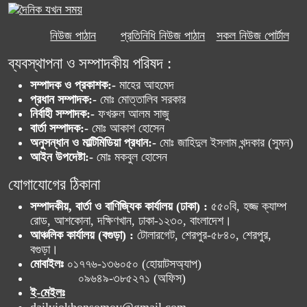
নিউজ পাঠান
প্রতিনিধি নিউজ পাঠান
সকল নিউজ পোর্টাল
ব্যবস্থাপনা ও সম্পাদকীয় পরিষদ :
সম্পাদক ও প্রকাশক:-
মাহের আহমেদ
প্রধান সম্পাদক:-
মোঃ মোত্তালিব সরকার
নির্বাহী সম্পাদক:-
ফখরুল আলম সাজু
বার্তা সম্পাদক:-
মোঃ আকাশ হোসেন
অনুসন্ধান ও মাল্টিমিডিয়া প্রধান:-
মোঃ জাহিদুল ইসলাম খন্দকার (সুমন)
আইন উপদেষ্টা:-
মোঃ মকবুল হোসেন
যোগাযোগের ঠিকানা
সম্পাদকীয়, বার্তা ও বাণিজ্যিক কার্যালয় (ঢাকা) :
৫৫০বি, হজ্জ ক্যাম্প
রোড, আশকোনা, দক্ষিণখান, ঢাকা-১২৩০, বাংলাদেশ।
আঞ্চলিক কার্যালয় (বগুড়া) :
টোলারগেট, শেরপুর-৫৮৪০, শেরপুর,
বগুড়া।
মোবাইলঃ
০১৭৭৬-১৩৬০৫০ (হোয়াটসঅ্যাপ)
০৯৬৪৯-৩৮৫২৭১ (অফিস)
ই-মেইলঃ