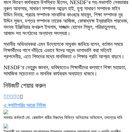
মাংস বিতরণ কার্যক্রমে উপস্থিত ছিলেন, NESDF’র সহ-সভাপতি লেকচারার
নুরুল আফসার, সাধারণ সম্পাদক আব্দুল হাই, যুগ্ম সাধারণ সম্পাদক মাইন
উদ্দিন দিদার, প্রচার সম্পাদক সাংবাদিক কাওছার মাহমুদ, শিক্ষা সম্পাদক নুর
উদ্দিন সুজন, দপ্তর সম্পাদক তারেক আজিজ, কোষাধ্যক্ষ ইব্রারাহিম পারভেজ,
সদস্য ইঞ্জিনিয়ার ফখরুল ইসলাম, সাজ্জাদ হোসেন শিমুল, শরিয়াতুল্লাহ,
আজাদ সহ সংগঠনের অন্যান্য সদস্যরা।
স্থানীয় অভিভাবকরা এমন উদ্যোগকে সাধুবাদ জানিয়ে বলেন, বর্তমান সময়ে
শিক্ষার্থীদের পাশে দাঁড়িয়ে এভাবে ঈদের আনন্দ ভাগাভাগি করা সত্যিই
প্রশংসনীয়, এতে শিশুদের মধ্যে মানবিকতা ও শিক্ষার প্রতি আগ্রহ বাড়বে।
NESDF’র নেতৃবৃন্দ জানান, ভবিষ্যতেও শিক্ষার্থীদের কল্যাণে শিক্ষা সহায়তা,
সামাজিক সচেতনতা ও মানবিক কার্যক্রম অব্যাহত থাকবে।
নিউজটি শেয়ার করুন
এ ক্যাটাগরির আরো নিউজ
সমবায় কর্মকর্তা মো. রেজাউল বারীর বিরুদ্ধে বিভিন্ন অনিয়মের অভিযোগ, তদন্তের দাবি
ইসলামী যুব আন্দোলন বাংলাদেশের উদ্যোগে বেগমগঞ্জে আলোচনা সভা ও র‍্যালি অনুষ্ঠিত