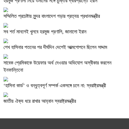
হরমুজ প্রণালী নিয়ে ওমানের সঙ্গে চুক্তির দ্বারপ্রান্তে ইরান
সম্মিলিত প্রচেষ্টায় সুন্দর বাংলাদেশ গড়ার প্রত্যয় প্রধানমন্ত্রীর
সব শর্ত মানলেই খুলবে হরমুজ প্রণালি, জানালো ইরান
শেখ হাসিনার পতনের পর দীর্ঘদিন দেশেই আত্মগোপনে ছিলেন সাদ্দাম
সাবেক প্রেমিকাকে উয়েফার অর্থ দেওয়ার অভিযোগ অস্বীকার করলেন
ইনফান্তিনো
‘হাসিনা কার্ড’ ও বন্ধুত্বপূর্ণ সম্পর্ক একসঙ্গে চলে না: স্বরাষ্ট্রমন্ত্রী
জাতীয় ঐক্য ধরে রাখার আহ্বান স্বরাষ্ট্রমন্ত্রীর