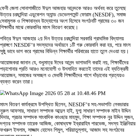
ফেনী জেলা সোনাগাজীতে ঈদুল আজহার আনন্দকে আরও অর্থবহ করে তুলেছে
উত্তর চরছান্দিয়া এডুকেশন অ্যান্ড ডেভেলপমেন্ট ফোরাম (NESDF), সমাজ
সেবামূলক ও শিক্ষাবান্ধব উদ্যোগের অংশ হিসেবে সংগঠনটি গ্রামের ৩০ জন
শিক্ষার্থীর মাঝে কোরবানির মাংস বিতরণ করেছে।
পবিত্র ঈদুল আজহার ২য় দিন উত্তর চরছান্দিয়া সরকারি প্রাথমিক বিদ্যালয়
প্রাঙ্গণে NESDF’র সদস্যদের অর্থায়নে ১টি গরু কোরবানি করা হয়, পরে মাংস
সুষ্ঠু ভাবে ভাগ করে গ্রামের বিভিন্ন শিক্ষার্থীর পরিবারের হাতে তুলে দেওয়া হয়।
আয়োজকরা জানান যে, শুধুমাত্র ঈদের আনন্দ ভাগাভাগি করাই নয়, শিক্ষার্থীদের
পড়াশোনার প্রতি আরও মনোযোগী ও উৎসাহিত করতেই তাদের এই ব্যতিক্রমী
আয়োজন, সমাজের অসচ্ছল ও মেধাবী শিক্ষার্থীদের পাশে দাঁড়ানোর প্রত্যয়ও
ব্যক্ত করেন তারা।
মাংস বিতরণ কার্যক্রমে উপস্থিত ছিলেন, NESDF’র সহ-সভাপতি লেকচারার
নুরুল আফসার, সাধারণ সম্পাদক আব্দুল হাই, যুগ্ম সাধারণ সম্পাদক মাইন উদ্দিন
দিদার, প্রচার সম্পাদক সাংবাদিক কাওছার মাহমুদ, শিক্ষা সম্পাদক নুর উদ্দিন সুজন,
দপ্তর সম্পাদক তারেক আজিজ, কোষাধ্যক্ষ ইব্রারাহিম পারভেজ, সদস্য ইঞ্জিনিয়ার
ফখরুল ইসলাম, সাজ্জাদ হোসেন শিমুল, শরিয়াতুল্লাহ, আজাদ সহ সংগঠনের