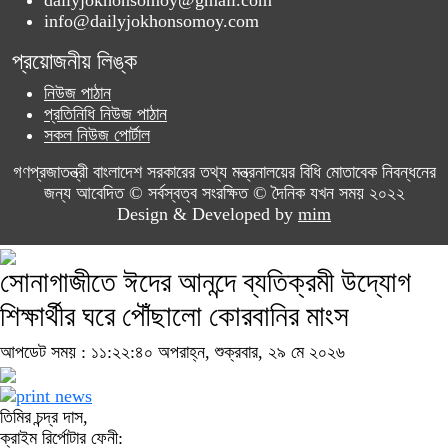
dailyjokhonsomoy@gmail.com
info@dailyjokhonsomoy.com
প্রয়োজনীয় লিঙ্ক
নিউজ পাঠান
প্রতিনিধি নিউজ পাঠান
সকল নিউজ পোর্টাল
গণপ্রজাতন্ত্রী বাংলাদেশ সরকারের তথ্য মন্ত্রনালয়ের বিধি মোতাবেক নিবন্ধনের
জন্য আবেদিত © সর্বস্বত্ব সংরক্ষিত © দৈনিক যখন সময় ২০২২
Design & Developed by
mim
সোনাগাজীতে ঈদের আনন্দে ব্যতিক্রমী উদ্যোগ
শিক্ষার্থীর ঘরে পৌঁছালো কোরবানির মাংস
আপডেট সময় : ১১:২২:৪০ অপরাহ্ন, শুক্রবার, ২৯ মে ২০২৬
তিমির চন্দ্র দাস,
ক্রাইম রির্পোটার ফেনী: