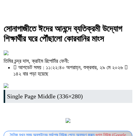
সোনাগাজীতে ঈদের আনন্দে ব্যতিক্রমী উদ্যোগ
শিক্ষার্থীর ঘরে পৌঁছালো কোরবানির মাংস
তিমির চন্দ্র দাস, ক্রাইম রিপোর্টার ফেনী:
আপডেট সময় : ১১:২২:৪০ অপরাহ্ন, শুক্রবার, ২৯ মে ২০২৬
১৪২ বার পড়া হয়েছে
Single Page Middle (336×280)
দৈনিক যখন সময় অনলাইনের সর্বশেষ নিউজ পেতে অনুসরণ করুন
গুগল নিউজ (Google