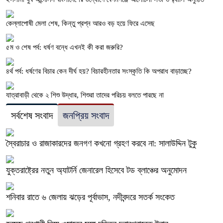
কেল্লাপোষী মেলা শেষ, কিন্তু প্রশ্ন আরও বড় হয়ে ফিরে এসেছ
৫ম ও শেষ পর্ব: ধর্ষণ বন্ধে এখনই কী করা জরুরি?
৪র্থ পর্ব: ধর্ষণের বিচার কেন দীর্ঘ হয়? বিচারহীনতার সংস্কৃতি কি অপরাধ বাড়াচ্ছে?
যাত্রাবাড়ী থেকে ২ শিশু উদ্ধার, শিশুরা তাদের পরিচয় বলতে পারছে না
সর্বশেষ সংবাদ
জনপ্রিয় সংবাদ
স্বৈরাচার ও রাজাকারদের জনগণ কখনো গ্রহণ করবে না: সালাউদ্দিন টুকু
যুক্তরাষ্ট্রের নতুন অ্যাটর্নি জেনারেল হিসেবে টড ব্লাঞ্চের অনুমোদন
শনিবার রাতে ৬ জেলায় ঝড়ের পূর্বাভাস, নদীবন্দরে সতর্ক সংকেত