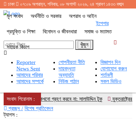
ঢাকা
০৭:০৯ অপরাহ্ন, শনিবার, ০৮ অগাস্ট ২০২৬, ২৪ শ্রাবণ ১৪৩৩ বঙ্গাব্দ
মূল সংবাদ
অর্থনীতি ও সরকার
অপরাধ ও আইন
ইপেপার
প্রযুক্তি ও শিক্ষা
বিনোদন ও জীবনধারা
সমাজ ও মতামত
সহায়ক বিভাগ
Reporter
গোপনীয়তা নীতি
বিজ্ঞাপন দিন
News Sent
দায়বদ্ধতা
যোগাযোগ করুন
আমাদের পরিবার
অব্যাহতি
শর্তাবলী
আমাদের সম্পর্কে
নিউজ পাঠান
সকল ভিডিও
 রাজাকারদের জনগণ কখনো গ্রহণ করবে না: সালাউদ্দিন টুকু
সংবাদ শিরোনাম :
যুক্তরাষ্ট্রের নতু
প্রচ্ছদ /
বিশেষ প্রতিবেদন
ট্যাগস :