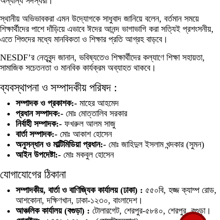
অন্যান্য সদস্যরা।
স্থানীয় অভিভাবকরা এমন উদ্যোগকে সাধুবাদ জানিয়ে বলেন, বর্তমান সময়ে
শিক্ষার্থীদের পাশে দাঁড়িয়ে এভাবে ঈদের আনন্দ ভাগাভাগি করা সত্যিই প্রশংসনীয়,
এতে শিশুদের মধ্যে মানবিকতা ও শিক্ষার প্রতি আগ্রহ বাড়বে।
NESDF’র নেতৃবৃন্দ জানান, ভবিষ্যতেও শিক্ষার্থীদের কল্যাণে শিক্ষা সহায়তা,
সামাজিক সচেতনতা ও মানবিক কার্যক্রম অব্যাহত থাকবে।
ব্যবস্থাপনা ও সম্পাদকীয় পরিষদ :
সম্পাদক ও প্রকাশক:-
মাহের আহমেদ
প্রধান সম্পাদক:-
মোঃ মোত্তালিব সরকার
নির্বাহী সম্পাদক:-
ফখরুল আলম সাজু
বার্তা সম্পাদক:-
মোঃ আকাশ হোসেন
অনুসন্ধান ও মাল্টিমিডিয়া প্রধান:-
মোঃ জাহিদুল ইসলাম খন্দকার (সুমন)
আইন উপদেষ্টা:-
মোঃ মকবুল হোসেন
যোগাযোগের ঠিকানা
সম্পাদকীয়, বার্তা ও বাণিজ্যিক কার্যালয় (ঢাকা) :
৫৫০বি, হজ্জ ক্যাম্প রোড,
আশকোনা, দক্ষিণখান, ঢাকা-১২৩০, বাংলাদেশ।
আঞ্চলিক কার্যালয় (বগুড়া) :
টোলারগেট, শেরপুর-৫৮৪০, শেরপুর, বগুড়া।