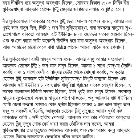
বছর দীর্ঘদিন ধরে অসুস্থ অবস্থায় ছিলেন, সোমবার বিকাল ৫:৩০ মিনিট বীর
মুক্তিযোদ্ধা আক্তার হোসেন মিন্টু মেম্বার জানাজার নামাজ অনুষ্ঠিত হবে।
বীর মুক্তিযোদ্ধা আক্তার হোসেন মিন্টু ছেলে সাদ্দাম হোসেন বলেন, আমার বাবা
খুবই ভাল মানুষ ছিল, তিনি ১ জন বীর মুক্তিযোদ্ধা, বাবা সবসময় মানুষের সুখ-
দুঃখে পাশে থাকতো আমজাদ হাট ইউনিয়ন ৮ নং ওয়ার্ডের সাবেক মেম্বার ছিলেন
এবং কখনো কারো ক্ষতি করেননি দীর্ঘদিন ধরে বাবা অসুস্থ অবস্থায় ছিলেন,
আজ আমাদের মাঝে থেকে বাবা হারিয়ে গেলেন আমরা এতিম হয়ে গেলাম।
বীর মুক্তিযোদ্ধা হাজী মাহবুব আলম বলেন, আমার বন্ধু আমার সহযোদ্ধা
আক্তার হোসেন মিন্টু ১ জন ভাল মানুষ ছিলেন, আমরা ১ সাথে যোদ্ধার ট্রেনিং
করেছি এবং ১ সাথে ফেনী ২ নাম্বার সেক্টর থেকে যোদ্ধা করেছি, আক্তার
হোসেন মিন্টু আমজাদ হাট ইউনিয়ন মুক্তিযোদ্ধা ডিপুটি কমান্ডো ছিলেন এবং
আমজাদ হাট ইউনিয়ন ৮ নং ওয়ার্ড খাজুরিয়া গ্রামের সাবেক মেম্বার ছিলেন, ও
সাবেক বাংলাদেশ বিজিবি সদস্য ছিলেন, তিনি খুবই ভাল মানুষ ছিলেন, সবসময়
মানুষের সুখে-দুঃখে অসহায় মানুষের পাশে থাকতেন, শুধু আমজাদ হাট ইউনিয়ন
ফেনী জেলা কখনো কোথাও কোন দুর্নাম ছিলোনা আমরা ১ জন ভাল মানুষ ভাল
বন্ধু ও সহকর্মী হারিয়েছি, আক্তার হোসেন মিন্টু মৃত্যুতে আমার খুবই কষ্ট
লাগতাছে আমি ১ সঙ্গী হারিয়ে পেলেছি, আল্লাহ পাক তার পরিবারকে আক্তার
হোসেন মিন্টু মৃত্যু শোক ধৈর্য ধারণ করার তৌফিক দান করেন, আমরা
মুক্তিযোদ্ধার তার মৃত্যুতে শোকাহত আল্লাহ পাক যেন আমার বন্ধু আক্তার
হোসেন মিন্টুকে জান্নাতুল ফেরদৌস নসিব করেন আমিন।