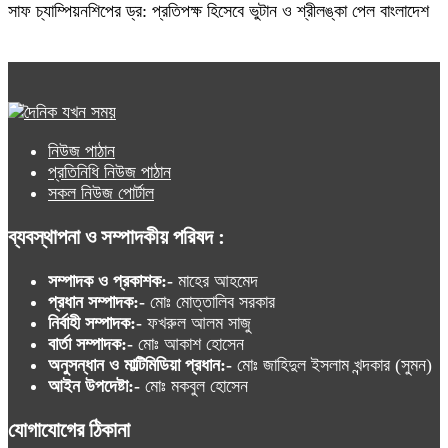
সাফ চ্যাম্পিয়নশিপের ড্র: প্রতিপক্ষ হিসেবে ভুটান ও শ্রীলঙ্কা পেল বাংলাদেশ
নিউজ পাঠান
প্রতিনিধি নিউজ পাঠান
সকল নিউজ পোর্টাল
ব্যবস্থাপনা ও সম্পাদকীয় পরিষদ :
সম্পাদক ও প্রকাশক:-
মাহের আহমেদ
প্রধান সম্পাদক:-
মোঃ মোত্তালিব সরকার
নির্বাহী সম্পাদক:-
ফখরুল আলম সাজু
বার্তা সম্পাদক:-
মোঃ আকাশ হোসেন
অনুসন্ধান ও মাল্টিমিডিয়া প্রধান:-
মোঃ জাহিদুল ইসলাম খন্দকার (সুমন)
আইন উপদেষ্টা:-
মোঃ মকবুল হোসেন
যোগাযোগের ঠিকানা