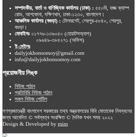
সম্পাদকীয়, বার্তা ও বাণিজ্যিক কার্যালয় (ঢাকা) :
৫৫০বি, হজ্জ ক্যাম্প
রোড, আশকোনা, দক্ষিণখান, ঢাকা-১২৩০, বাংলাদেশ।
আঞ্চলিক কার্যালয় (বগুড়া) :
টোলারগেট, শেরপুর-৫৮৪০, শেরপুর,
বগুড়া।
মোবাইলঃ
০১৭৭৬-১৩৬০৫০ (হোয়াটসঅ্যাপ)
০৯৬৪৯-৩৮৫২৭১ (অফিস)
ই-মেইলঃ
dailyjokhonsomoy@gmail.com
info@dailyjokhonsomoy.com
প্রয়োজনীয় লিঙ্ক
নিউজ পাঠান
প্রতিনিধি নিউজ পাঠান
সকল নিউজ পোর্টাল
গণপ্রজাতন্ত্রী বাংলাদেশ সরকারের তথ্য মন্ত্রনালয়ের বিধি মোতাবেক নিবন্ধনের
জন্য আবেদিত © সর্বস্বত্ব সংরক্ষিত © দৈনিক যখন সময় ২০২২
Design & Developed by
mim