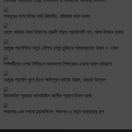
সোমবার প্রকাশিত হচ্ছে এসএসসি ও সমমানের পরীক্ষার ফলাফল
শাবনূরের সঙ্গে বিয়ের দাবি রিজভীর, নায়িকার কড়া জবাব
রোমে আটকে থাকা বিমানের ত্রুটি সারল প্রকৌশলী দল, আজ ফিরবে ঢাকায়
হরমুজ প্রণালিতে নতুন নৌপথ চালুর চুক্তির দ্বারপ্রান্তে ইরান ও ওমান
শিক্ষার্থীদের ওপর নিপীড়নে মদতদাতা শিক্ষকেরা এখনো বহাল তবিয়তে
হরমুজ প্রণালি খুলে দিতে ক্ষতিপূরণ চাইছে ইরান, বাড়ছে উদ্বেগ
কিংবদন্তি সুরকার আলাউদ্দিন আলীর প্রয়াণ দিবস আজ
পথচলার এক দশকে ব্ল্যাকপিংক: সাফল্য ও নতুন অধ্যায়ের গল্প