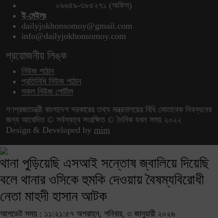
০৯৬৪৯-৩৮৫২৭১ (অফিস)
ই-মেইলঃ
dailyjokhonsomoy@gmail.com
info@dailyjokhonsomoy.com
প্রয়োজনীয় লিঙ্ক
নিউজ পাঠান
প্রতিনিধি নিউজ পাঠান
সকল নিউজ পোর্টাল
গণপ্রজাতন্ত্রী বাংলাদেশ সরকারের তথ্য মন্ত্রনালয়ের বিধি মোতাবেক নিবন্ধনের
জন্য আবেদিত © সর্বস্বত্ব সংরক্ষিত © দৈনিক যখন সময় ২০২২
Design & Developed by
mim
থানা পুড়িয়েছি এসআই সন্তোষ জ্বালিয়ে দিয়েছি
বলে থানার ওসিকে হুমকি দেওয়ায় বৈষম্যবিরোধী
নেতা মাহদী হাসান আটক
আপডেট সময় : ১১:২১:৫৭ অপরাহ্ন, শনিবার, ৩ জানুয়ারী ২০২৬