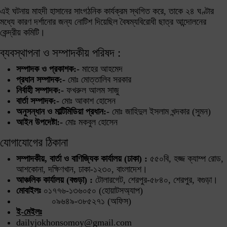
এই ঘটনায় মাহদী হাসানের সাংগঠনিক কার্যক্রম স্থগিত করে, তাকে ২৪ ঘণ্টার
মধ্যে কারণ দর্শানোর জন্য নোটিশ দিয়েছিল বৈষম্যবিরোধী ছাত্র আন্দোলনের
কেন্দ্রীয় কমিটি।
ব্যবস্থাপনা ও সম্পাদকীয় পরিষদ :
সম্পাদক ও প্রকাশক:-
মাহের আহমেদ
প্রধান সম্পাদক:-
মোঃ মোত্তালিব সরকার
নির্বাহী সম্পাদক:-
ফখরুল আলম সাজু
বার্তা সম্পাদক:-
মোঃ আকাশ হোসেন
অনুসন্ধান ও মাল্টিমিডিয়া প্রধান:-
মোঃ জাহিদুল ইসলাম খন্দকার (সুমন)
আইন উপদেষ্টা:-
মোঃ মকবুল হোসেন
যোগাযোগের ঠিকানা
সম্পাদকীয়, বার্তা ও বাণিজ্যিক কার্যালয় (ঢাকা) :
৫৫০বি, হজ্জ ক্যাম্প রোড,
আশকোনা, দক্ষিণখান, ঢাকা-১২৩০, বাংলাদেশ।
আঞ্চলিক কার্যালয় (বগুড়া) :
টোলারগেট, শেরপুর-৫৮৪০, শেরপুর, বগুড়া।
মোবাইলঃ
০১৭৭৬-১৩৬০৫০ (হোয়াটসঅ্যাপ)
০৯৬৪৯-৩৮৫২৭১ (অফিস)
ই-মেইলঃ
dailyjokhonsomoy@gmail.com