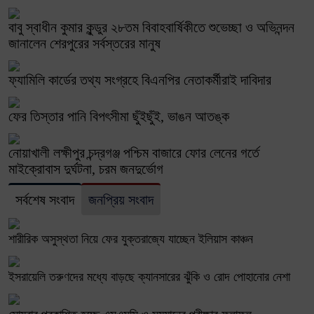
বাবু স্বাধীন কুমার কুন্ডুর ২৮তম বিবাহবার্ষিকীতে শুভেচ্ছা ও অভিনন্দন
জানালেন শেরপুরের সর্বস্তরের মানুষ
ফ্যামিলি কার্ডের তথ্য সংগ্রহে বিএনপির নেতাকর্মীরাই দাবিদার
ফের তিস্তার পানি বিপৎসীমা ছুঁইছুঁই, ভাঙন আতঙ্ক
নোয়াখালী লক্ষীপুর চন্দ্রগঞ্জ পশ্চিম বাজারে ফোর লেনের গর্তে
মাইক্রোবাস দুর্ঘটনা, চরম জনদুর্ভোগ
সর্বশেষ সংবাদ
জনপ্রিয় সংবাদ
শারীরিক অসুস্থতা নিয়ে ফের যুক্তরাজ্যে যাচ্ছেন ইলিয়াস কাঞ্চন
ইসরায়েলি তরুণদের মধ্যে বাড়ছে ক্যানসারের ঝুঁকি ও রোদ পোহানোর নেশা