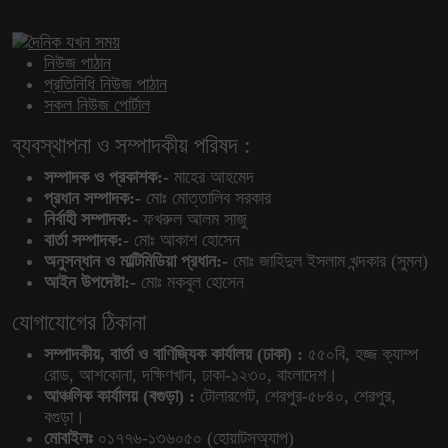
নিউজ পাঠান
প্রতিনিধি নিউজ পাঠান
সকল নিউজ পোর্টাল
ব্যবস্থাপনা ও সম্পাদকীয় পরিষদ :
সম্পাদক ও প্রকাশক:-
মাহের আহমেদ
প্রধান সম্পাদক:-
মোঃ মোত্তালিব সরকার
নির্বাহী সম্পাদক:-
ফখরুল আলম সাজু
বার্তা সম্পাদক:-
মোঃ আকাশ হোসেন
অনুসন্ধান ও মাল্টিমিডিয়া প্রধান:-
মোঃ জাহিদুল ইসলাম খন্দকার (সুমন)
আইন উপদেষ্টা:-
মোঃ মকবুল হোসেন
যোগাযোগের ঠিকানা
সম্পাদকীয়, বার্তা ও বাণিজ্যিক কার্যালয় (ঢাকা) :
৫৫০বি, হজ্জ ক্যাম্প
রোড, আশকোনা, দক্ষিণখান, ঢাকা-১২৩০, বাংলাদেশ।
আঞ্চলিক কার্যালয় (বগুড়া) :
টোলারগেট, শেরপুর-৫৮৪০, শেরপুর,
বগুড়া।
মোবাইলঃ
০১৭৭৬-১৩৬০৫০ (হোয়াটসঅ্যাপ)