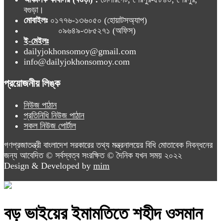
বগুড়া।
মোবাইলঃ
০১৭৭৬-১৩৬০৫০ (হোয়াটসঅ্যাপ)
০৯৬৪৯-৩৮৫২৭১ (অফিস)
ই-মেইলঃ
dailyjokhonsomoy@gmail.com
info@dailyjokhonsomoy.com
প্রয়োজনীয় লিঙ্ক
নিউজ পাঠান
প্রতিনিধি নিউজ পাঠান
সকল নিউজ পোর্টাল
গণপ্রজাতন্ত্রী বাংলাদেশ সরকারের তথ্য মন্ত্রনালয়ের বিধি মোতাবেক নিবন্ধনের
জন্য আবেদিত © সর্বস্বত্ব সংরক্ষিত © দৈনিক যখন সময় ২০২২
Design & Developed by
mim
বড় ভাইয়ের ইমামতিতে শহীদ ওসমান