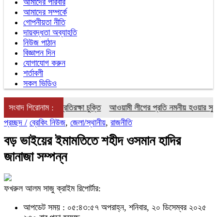
আমাদের পরিবার
আমাদের সম্পর্কে
গোপনীয়তা নীতি
দায়বদ্ধতা অব্যাহতি
নিউজ পাঠান
বিজ্ঞাপন দিন
যোগাযোগ করুন
শর্তাবলী
সকল ভিডিও
নের নতুন যৌথ প্রতিরক্ষা চুক্তি
সংবাদ শিরোনাম :
আওয়ামী লীগের প্রতি নমনীয় হওয়ার সুযোগ নেই:
প্রচ্ছদ /
ব্রেকিং নিউজ
,
জেলা/স্থানীয়
,
রাজনীতি
বড় ভাইয়ের ইমামতিতে শহীদ ওসমান হাদির
জানাজা সম্পন্ন
ফখরুল আলম সাজু ক্রাইম রিপোর্টার:
আপডেট সময় : ০৫:৪৩:৫৭ অপরাহ্ন, শনিবার, ২০ ডিসেম্বর ২০২৫