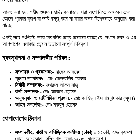
দেওয়া হয়েছিল।
আরও বলা হয়, শহীদ ওসমান হাদির জানাজায় যারা অংশ নিতে আসবেন তারা
কোনো প্রকার ব‍্যাগ বা ভারি বস্তু বহন না করার জন‍্য বিশেষভাবে অনুরোধ করা
যাচ্ছে।
একই সঙ্গে সংশ্লিষ্ট সবার অবগতির জন্য জানানো যাচ্ছে যে, সংসদ ভবন ও এর
আশপাশের এলাকায় ড্রোন উড়ানো সম্পূর্ণ নিষিদ্ধ।
ব্যবস্থাপনা ও সম্পাদকীয় পরিষদ :
সম্পাদক ও প্রকাশক:-
মাহের আহমেদ
প্রধান সম্পাদক:-
মোঃ মোত্তালিব সরকার
নির্বাহী সম্পাদক:-
ফখরুল আলম সাজু
বার্তা সম্পাদক:-
মোঃ আকাশ হোসেন
অনুসন্ধান ও মাল্টিমিডিয়া প্রধান:-
মোঃ জাহিদুল ইসলাম খন্দকার (সুমন)
আইন উপদেষ্টা:-
মোঃ মকবুল হোসেন
যোগাযোগের ঠিকানা
সম্পাদকীয়, বার্তা ও বাণিজ্যিক কার্যালয় (ঢাকা) :
৫৫০বি, হজ্জ ক্যাম্প
রোড, আশকোনা, দক্ষিণখান, ঢাকা-১২৩০, বাংলাদেশ।