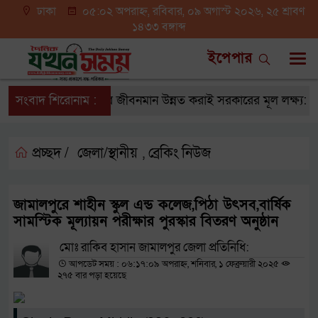
ঢাকা
০৫:০২ অপরাহ্ন, রবিবার, ০৯ অগাস্ট ২০২৬, ২৫ শ্রাবণ
১৪৩৩ বঙ্গাব্দ
ইপেপার
সংবাদ শিরোনাম :
জনগণের জীবনমান উন্নত করাই সরকারের মূল লক্ষ্য: প্রধানমন
প্রচ্ছদ /
জেলা/স্থানীয়
ব্রেকিং নিউজ
,
জামালপুরে শাহীন স্কুল এন্ড কলেজ,পিঠা উৎসব,বার্ষিক
সামস্টিক মূল্যায়ন পরীক্ষার পুরস্কার বিতরণ অনুষ্ঠান
মোঃ রাকিব হাসান জামালপুর জেলা প্রতিনিধি:
আপডেট সময় : ০৬:১৭:০৯ অপরাহ্ন, শনিবার, ১ ফেব্রুয়ারী ২০২৫
২৭৫ বার পড়া হয়েছে