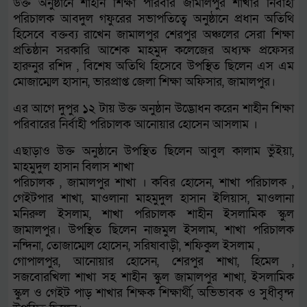
উক্ত অনুষ্ঠানে শাহীন শিক্ষা পরিবার জামালপুর শাখার নির্বাহী
পরিচালক আবদুল গফুরের সভাপতিত্বে অনুষ্ঠানে প্রধান অতিথি
হিসেবে বক্তব্য রাখেন জামালপুর শেরপুর অঞ্চলের সেরা শিক্ষা
প্রতিষ্ঠান সরকারি আশেক মাহমুদ কলেজের অধ্যক্ষ প্রফেসর
হারুনুর রশিদ , বিশেষ অতিথি হিসেবে উপস্থিত ছিলেন এস এম
মোজাম্মেল হাসান, ভারপ্রাপ্ত জেলা শিক্ষা অফিসার, জামালপুর।
এর আগে দুপুর ১২ টায় উক্ত অনুষ্ঠান উদ্ভোধন করেন শাহীন শিক্ষা
পরিবারের নির্বাহী পরিচালক আনোয়ার হোসেন আসলাম ।
এছাড়াও উক্ত অনুষ্ঠানে উপস্থিত ছিলেন আবুল কালাম ভুঁইয়া,
মাহমুদুল হাসান বিলাস শাখা
পরিচালক , জামালপুর শাখা । কবির হোসেন, শাখা পরিচালক ,
গেইটপার শাখা, মাওলানা মাহমুদুল হাসান ইলিয়াস, মাওলানা
মনিরুল ইসলাম, শাখা পরিচালক শাহীন ইসলামিক স্কুল
জামালপুর। উপস্থিত ছিলেন নাজমুল ইসলাম, শাখা পরিচালক
নন্দিনা, তোজাম্মেল হোসেন, সরিষাবাড়ী, শফিকুল ইসলাম ,
গোপালপুর, আনোয়ার হোসেন, শেরপুর শাখা, হিমেল ,
সজবোরখিলা শাখা সহ শাহীন স্কুল জামালপুর শাখা, ইসলামিক
স্কুল ও গেইট পাড় শাখার শিক্ষক শিক্ষার্থী, অভিভাবক ও সুধীবৃন্দ