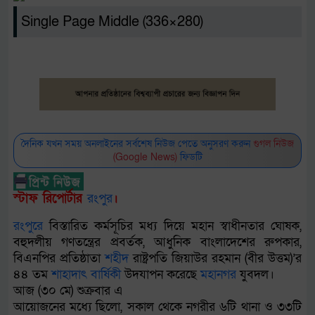
Single Page Middle (336×280)
দৈনিক যখন সময় অনলাইনের সর্বশেষ নিউজ পেতে অনুসরণ করুন
গুগল নিউজ
(Google News)
ফিডটি
স্টাফ রিপোর্টার
রংপুর
।
রংপুর
ে বিস্তারিত কর্মসূচির মধ্য দিয়ে মহান স্বাধীনতার ঘোষক,
বহুদলীয় গণতন্ত্রের প্রবর্তক, আধুনিক বাংলাদেশের রুপকার,
বিএনপির প্রতিষ্ঠাতা
শহীদ
রাষ্ট্রপতি জিয়াউর রহমান (বীর উত্তম)’র
৪৪ তম
শাহাদাৎ
বার্ষিকী
উদযাপন করেছে
মহানগর
যুবদল।
আজ (৩০ মে) শুক্রবার এ
আয়োজনের মধ্যে ছিলো, সকাল থেকে নগরীর ৬টি থানা ও ৩৩টি