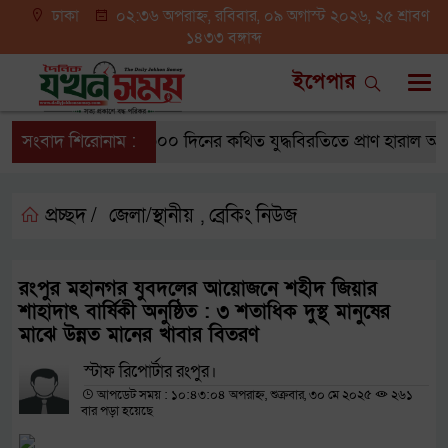
ঢাকা
০২:৩৬ অপরাহ্ন, রবিবার, ০৯ অগাস্ট ২০২৬, ২৫ শ্রাবণ
১৪৩৩ বঙ্গাব্দ
ইপেপার
সংবাদ শিরোনাম :
গাজায় ৩০০ দিনের কথিত যুদ্ধবিরতিতে প্রাণ হারাল অন্ত
প্রচ্ছদ /
জেলা/স্থানীয়
ব্রেকিং নিউজ
,
রংপুর মহানগর যুবদলের আয়োজনে শহীদ জিয়ার
শাহাদাৎ বার্ষিকী অনুষ্ঠিত : ৩ শতাধিক দুস্থ মানুষের
মাঝে উন্নত মানের খাবার বিতরণ
স্টাফ রিপোর্টার রংপুর।
আপডেট সময় : ১০:৪৩:০৪ অপরাহ্ন, শুক্রবার, ৩০ মে ২০২৫
২৬১
বার পড়া হয়েছে