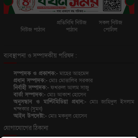
মোজতবা খামেনির নতুন ভিডিও
প্রকাশ, স্বাস্থ্যের অবস্থা নিয়ে জল্পনা
প্রতিনিধি নিউজ
সকল নিউজ
নিউজ পাঠান
পাঠান
পোর্টাল
জুলাই আন্দোলনে ইন্টারনেট ধীর
করার নির্দেশ দিয়েছিলেন ওবায়দুল
ব্যবস্থাপনা ও সম্পাদকীয় পরিষদ :
কাদের
সিঙ্গাপুরে চারদিনের সরকারি সফরে
সম্পাদক ও প্রকাশক:-
মাহের আহমেদ
প্রধান সম্পাদক:-
মোঃ মোত্তালিব সরকার
যাচ্ছেন পররাষ্ট্র প্রতিমন্ত্রী শামা ওবায়েদ
নির্বাহী সম্পাদক:-
ফখরুল আলম সাজু
বার্তা সম্পাদক:-
মোঃ আকাশ হোসেন
ব্রাজিলে হেলিকপ্টার বিধ্বস্ত হয়ে
অনুসন্ধান ও মাল্টিমিডিয়া প্রধান:-
মোঃ জাহিদুল ইসলাম
পাইলটসহ নিহত ৪
খন্দকার (সুমন)
আইন উপদেষ্টা:-
মোঃ মকবুল হোসেন
যোগাযোগের ঠিকানা