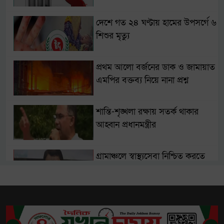
দেশে গত ২৪ ঘণ্টায় হামের উপসর্গে ৬
শিশুর মৃত্যু
প্রথম আলো বর্জনের ডাক ও জামায়াত
এমপির বক্তব্য নিয়ে নানা প্রশ্ন
শান্তি-শৃঙ্খলা রক্ষায় সতর্ক থাকার
আহ্বান প্রধানমন্ত্রীর
গ্রামাঞ্চলে স্বাস্থ্যসেবা নিশ্চিত করতে
‘হেলথ হাব’ গড়বে সরকার
মারধর ও যৌন হয়রানির মামলায়
পরীমণির জেরা ৩০ নভেম্বর