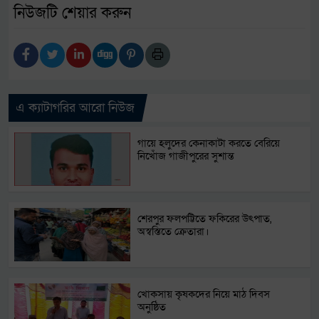
নিউজটি শেয়ার করুন
এ ক্যাটাগরির আরো নিউজ
গায়ে হলুদের কেনাকাটা করতে বেরিয়ে
নিখোঁজ গাজীপুরের সুশান্ত
শেরপুর ফলপট্টিতে ফকিরের উৎপাত,
অস্বস্তিতে ক্রেতারা।
খোকসায় কৃষকদের নিয়ে মাঠ দিবস
অনুষ্ঠিত