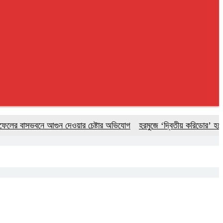
বাসভবনে আগুন দেওয়ার চেষ্টার অভিযোগ
হরমুজে ‘দ্বিতীয় করিডোর’ হলে মার্কিন ব