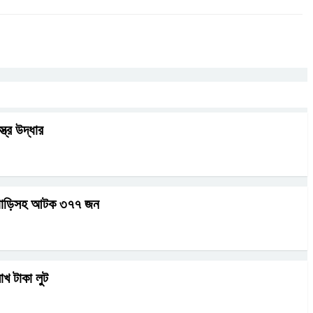
্ত্র উদ্ধার
ই গাড়িসহ আটক ৩৭৭ জন
লাখ টাকা লুট