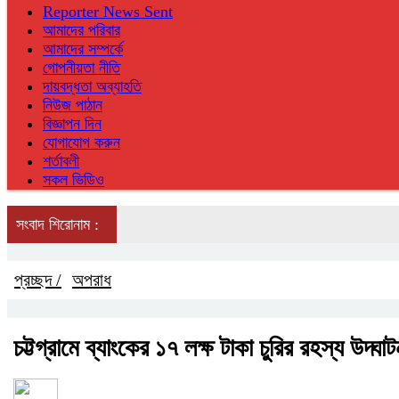
Reporter News Sent
আমাদের পরিবার
আমাদের সম্পর্কে
গোপনীয়তা নীতি
দায়বদ্ধতা অব্যাহতি
নিউজ পাঠান
বিজ্ঞাপন দিন
যোগাযোগ করুন
শর্তাবলী
সকল ভিডিও
সংবাদ শিরোনাম :
প্রচ্ছদ /
অপরাধ
চট্টগ্রামে ব্যাংকের ১৭ লক্ষ টাকা চুরির রহস্য উদ্ঘ