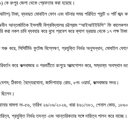
৬) কে রংপুর জেলা থেকে গ্রেফতার করা হয়েছে।
শ) টাকা, ব্যবহৃত মোবাইল ফোন এবং ঘটনার সময় পরিহিত প্যান্ট ও শার্ট জব্দ ক
ধীন আন্তর্জাতিক ইসলামী বিশ্ববিদ্যালয় চট্টগ্রাম “আইআইইউসি” ফি কালেকশন এটিএ
ি করা নকল চাবি ব্যবহার করে বুথে প্রবেশ করে ক্যাশ ড্রয়ার থেকে ১৭ লক্ষ টাকা নিয
ন্ত শুরু করে, সিসিটিভি ফুটেজ বিশ্লেষণ, প্রযুক্তি নির্ভর অনুসন্ধান, মোবাইল ফ
 পরিবর্তন করে কক্সবাজার ও পরবর্তীতে রংপুরে আত্মগোপন করে, সম্ভাব্য অবস্থান
েগম; ঠিকানা: বৈদ্যেরঘোনা, জাদিপাহাড় রোড, ৮নং ওয়ার্ড, কক্সবাজার সদর।
রত ছিলেন।
্ড থানার মামলা নং-৫৬, তারিখ ২৬/০৬/২০২৬, ধারা ৪৬১/৩৮১, পেনাল কোড, ১৮৬০ অ
ারিত্ব, প্রযুক্তি নির্ভর তদন্ত এবং আন্তরিকতার সঙ্গে দায়িত্ব পালন করে যাচ্ছে।