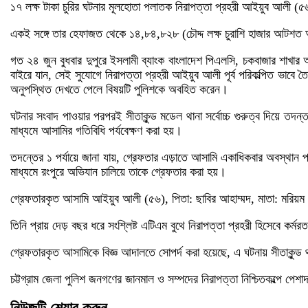
১৭ লক্ষ টাকা চুরির ঘটনার মূলহোতা পলাতক নিরাপত্তা প্রহরী আইয়ুব আলী (৫
একই সঙ্গে তার হেফাজত থেকে ১৪,৮৪,৮২৮ (চৌদ্দ লক্ষ চুরাশি হাজার আটশত আটা
গত ২৪ জুন বুধবার দুপুরে ইসলামী ব্যাংক বাংলাদেশ পিএলসি, চকবাজার শাখার অ
বাইরে যান, সেই সুযোগে নিরাপত্তা প্রহরী আইয়ুব আলী পূর্ব পরিকল্পিত ভাবে তৈর
অনুপস্থিত দেখতে পেলে বিষয়টি পুলিশকে অবহিত করেন।
ঘটনার সংবাদ পাওয়ার পরপরই সীতাকুন্ড মডেল থানা সর্বোচ্চ গুরুত্ব দিয়ে তদ
মাধ্যমে আসামির গতিবিধি পর্যবেক্ষণ করা হয়।
তদন্তের ১ পর্যায়ে জানা যায়, গ্রেফতার এড়াতে আসামি একাধিকবার অবস্থান
মাধ্যমে রংপুরে অভিযান চালিয়ে তাকে গ্রেফতার করা হয়।
গ্রেফতারকৃত আসামি আইয়ুব আলী (৫৬), পিতা: ছাবির আহাম্মদ, মাতা: মরিয়ম ব
তিনি প্রায় দেড় বছর ধরে সংশ্লিষ্ট এটিএম বুথে নিরাপত্তা প্রহরী হিসেবে কর্ম
গ্রেফতারকৃত আসামিকে বিজ্ঞ আদালতে সোপর্দ করা হয়েছে, এ ঘটনায় সীতাকুন
চট্টগ্রাম জেলা পুলিশ জনগণের জানমাল ও সম্পদের নিরাপত্তা নিশ্চিতকল্পে পেশাদ
নিউজটি শেয়ার করুন