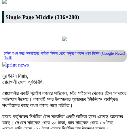
Single Page Middle (336×280)
দৈনিক যখন সময় অনলাইনের সর্বশেষ নিউজ পেতে অনুসরণ করুন
গুগল নিউজ (Google News)
ফিডটি
নুর উদ্দিন সিয়াম,
নোয়াখালী জেলা প্রতিনিধি:
নোয়াখালীর একটি গ্রামীণ বাজারে সাইকেল, মটর সাইকেল থেকেও টোল আদায়ের
অভিযোগ উঠেছে। বাজারটি সদর উপজেলার আন্ডারচর ইউনিয়নে অবস্থিত।
স্থানীয়দের কাছে বাংলা বাজার নামে পরিচিত।
বাজার কর্তৃপক্ষের নির্ধারিত টোল সম্বলিত একটি তালিকা হাতে এসেছে আমাদের
কাছে। সেখানে সাইকেল থেকে ২০ টাকা, মটর সাইকেল থেকে ৩০ টাকা,
ওষুধের গাড়ি থেকে ২২০ টাকা এরকম নির্ধারিত হার উল্লেখ রয়েছে।