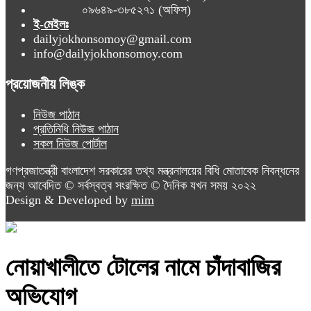
০৯৬৪৯-৩৮৫২৭১ (অফিস)
ই-মেইলঃ
dailyjokhonsomoy@gmail.com
info@dailyjokhonsomoy.com
প্রয়োজনীয় লিঙ্ক
নিউজ পাঠান
প্রতিনিধি নিউজ পাঠান
সকল নিউজ পোর্টাল
গণপ্রজাতন্ত্রী বাংলাদেশ সরকারের তথ্য মন্ত্রনালয়ের বিধি মোতাবেক নিবন্ধনের
জন্য আবেদিত © সর্বস্বত্ব সংরক্ষিত © দৈনিক যখন সময় ২০২২
Design & Developed by
mim
নোয়াখালীতে টোলের নামে চাঁদাবাজির
অভিযোগ