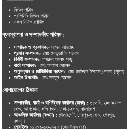
নিউজ পাঠান
প্রতিনিধি নিউজ পাঠান
সকল নিউজ পোর্টাল
ব্যবস্থাপনা ও সম্পাদকীয় পরিষদ :
সম্পাদক ও প্রকাশক:-
মাহের আহমেদ
প্রধান সম্পাদক:-
মোঃ মোত্তালিব সরকার
নির্বাহী সম্পাদক:-
ফখরুল আলম সাজু
বার্তা সম্পাদক:-
মোঃ আকাশ হোসেন
অনুসন্ধান ও মাল্টিমিডিয়া প্রধান:-
মোঃ জাহিদুল ইসলাম খন্দকার (সুমন)
আইন উপদেষ্টা:-
মোঃ মকবুল হোসেন
যোগাযোগের ঠিকানা
সম্পাদকীয়, বার্তা ও বাণিজ্যিক কার্যালয় (ঢাকা) :
৫৫০বি, হজ্জ ক্যাম্প
রোড, আশকোনা, দক্ষিণখান, ঢাকা-১২৩০, বাংলাদেশ।
আঞ্চলিক কার্যালয় (বগুড়া) :
টোলারগেট, শেরপুর-৫৮৪০, শেরপুর,
বগুড়া।
মোবাইলঃ
০১৭৭৬-১৩৬০৫০ (হোয়াটসঅ্যাপ)