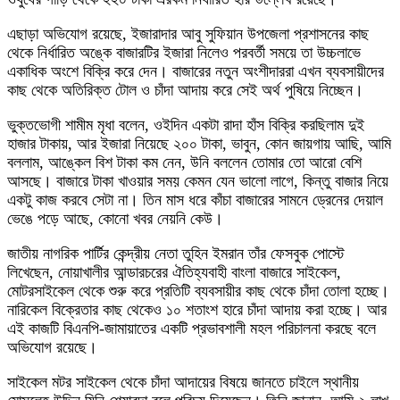
এছাড়া অভিযোগ রয়েছে, ইজারাদার আবু সুফিয়ান উপজেলা প্রশাসনের কাছ
থেকে নির্ধারিত অঙ্কে বাজারটির ইজারা নিলেও পরবর্তী সময়ে তা উচ্চলাভে
একাধিক অংশে বিক্রি করে দেন। বাজারের নতুন অংশীদাররা এখন ব্যবসায়ীদের
কাছ থেকে অতিরিক্ত টোল ও চাঁদা আদায় করে সেই অর্থ পুষিয়ে নিচ্ছেন।
ভুক্তভোগী শামীম মৃধা বলেন, ওইদিন একটা রাদা হাঁস বিক্রি করছিলাম দুই
হাজার টাকায়, আর ইজারা নিয়েছে ২০০ টাকা, ভাবুন, কোন জায়গায় আছি, আমি
বললাম, আঙ্কেল বিশ টাকা কম নেন, উনি বললেন তোমার তো আরো বেশি
আসছে। বাজারে টাকা খাওয়ার সময় কেমন যেন ভালো লাগে, কিন্তু বাজার নিয়ে
একটু কাজ করবে সেটা না। তিন মাস ধরে কাঁচা বাজারের সামনে ড্রেনের দেয়াল
ভেঙে পড়ে আছে, কোনো খবর নেয়নি কেউ।
জাতীয় নাগরিক পার্টির কেন্দ্রীয় নেতা তুহিন ইমরান তাঁর ফেসবুক পোস্টে
লিখেছেন, নোয়াখালীর আন্ডারচরের ঐতিহ্যবাহী বাংলা বাজারে সাইকেল,
মোটরসাইকেল থেকে শুরু করে প্রতিটি ব্যবসায়ীর কাছ থেকে চাঁদা তোলা হচ্ছে।
নারিকেল বিক্রেতার কাছ থেকেও ১০ শতাংশ হারে চাঁদা আদায় করা হচ্ছে। আর
এই কাজটি বিএনপি-জামায়াতের একটি প্রভাবশালী মহল পরিচালনা করছে বলে
অভিযোগ রয়েছে।
সাইকেল মটর সাইকেল থেকে চাঁদা আদায়ের বিষয়ে জানতে চাইলে স্থানীয়