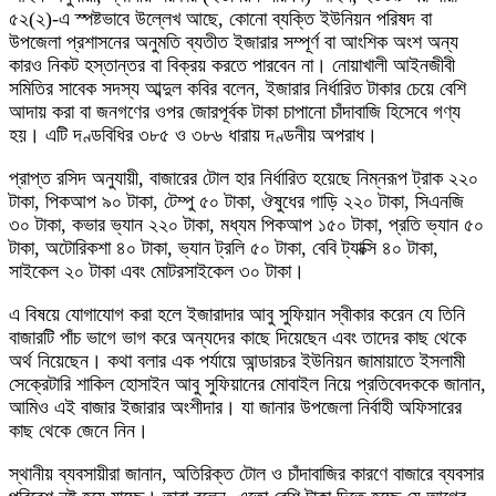
৫২(২)-এ স্পষ্টভাবে উল্লেখ আছে, কোনো ব্যক্তি ইউনিয়ন পরিষদ বা
উপজেলা প্রশাসনের অনুমতি ব্যতীত ইজারার সম্পূর্ণ বা আংশিক অংশ অন্য
কারও নিকট হস্তান্তর বা বিক্রয় করতে পারবেন না। নোয়াখালী আইনজীবী
সমিতির সাবেক সদস্য আব্দুল কবির বলেন, ইজারার নির্ধারিত টাকার চেয়ে বেশি
আদায় করা বা জনগণের ওপর জোরপূর্বক টাকা চাপানো চাঁদাবাজি হিসেবে গণ্য
হয়। এটি দণ্ডবিধির ৩৮৫ ও ৩৮৬ ধারায় দণ্ডনীয় অপরাধ।
প্রাপ্ত রসিদ অনুযায়ী, বাজারের টোল হার নির্ধারিত হয়েছে নিম্নরূপ ট্রাক ২২০
টাকা, পিকআপ ৯০ টাকা, টেম্পু ৫০ টাকা, ঔষুধের গাড়ি ২২০ টাকা, সিএনজি
৩০ টাকা, কভার ভ্যান ২২০ টাকা, মধ্যম পিকআপ ১৫০ টাকা, প্রতি ভ্যান ৫০
টাকা, অটোরিকশা ৪০ টাকা, ভ্যান ট্রলি ৫০ টাকা, বেবি ট্যাক্সি ৪০ টাকা,
সাইকেল ২০ টাকা এবং মোটরসাইকেল ৩০ টাকা।
এ বিষয়ে যোগাযোগ করা হলে ইজারাদার আবু সুফিয়ান স্বীকার করেন যে তিনি
বাজারটি পাঁচ ভাগে ভাগ করে অন্যদের কাছে দিয়েছেন এবং তাদের কাছ থেকে
অর্থ নিয়েছেন। কথা বলার এক পর্যায়ে আন্ডারচর ইউনিয়ন জামায়াতে ইসলামী
সেক্রেটারি শাকিল হোসাইন আবু সুফিয়ানের মোবাইল নিয়ে প্রতিবেদককে জানান,
আমিও এই বাজার ইজারার অংশীদার। যা জানার উপজেলা নির্বাহী অফিসারের
কাছ থেকে জেনে নিন।
স্থানীয় ব্যবসায়ীরা জানান, অতিরিক্ত টোল ও চাঁদাবাজির কারণে বাজারে ব্যবসার