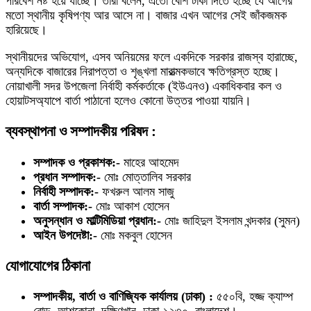
পরিবেশ নষ্ট হয়ে যাচ্ছে। তারা বলেন, এতো বেশি টাকা দিতে হচ্ছে যে আগের
মতো স্থানীয় কৃষিপণ্য আর আসে না। বাজার এখন আগের সেই জাঁকজমক
হারিয়েছে।
স্থানীয়দের অভিযোগ, এসব অনিয়মের ফলে একদিকে সরকার রাজস্ব হারাচ্ছে,
অন্যদিকে বাজারের নিরাপত্তা ও শৃঙ্খলা মারাত্মকভাবে ক্ষতিগ্রস্ত হচ্ছে।
নোয়াখালী সদর উপজেলা নির্বাহী কর্মকর্তাকে (ইউএনও) একাধিকবার কল ও
হোয়াটসঅ্যাপে বার্তা পাঠানো হলেও কোনো উত্তর পাওয়া যায়নি।
ব্যবস্থাপনা ও সম্পাদকীয় পরিষদ :
সম্পাদক ও প্রকাশক:-
মাহের আহমেদ
প্রধান সম্পাদক:-
মোঃ মোত্তালিব সরকার
নির্বাহী সম্পাদক:-
ফখরুল আলম সাজু
বার্তা সম্পাদক:-
মোঃ আকাশ হোসেন
অনুসন্ধান ও মাল্টিমিডিয়া প্রধান:-
মোঃ জাহিদুল ইসলাম খন্দকার (সুমন)
আইন উপদেষ্টা:-
মোঃ মকবুল হোসেন
যোগাযোগের ঠিকানা
সম্পাদকীয়, বার্তা ও বাণিজ্যিক কার্যালয় (ঢাকা) :
৫৫০বি, হজ্জ ক্যাম্প
রোড, আশকোনা, দক্ষিণখান, ঢাকা-১২৩০, বাংলাদেশ।