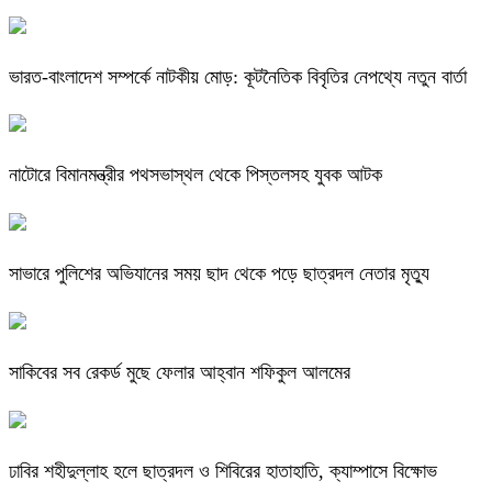
ভারত-বাংলাদেশ সম্পর্কে নাটকীয় মোড়: কূটনৈতিক বিবৃতির নেপথ্যে নতুন বার্তা
নাটোরে বিমানমন্ত্রীর পথসভাস্থল থেকে পিস্তলসহ যুবক আটক
সাভারে পুলিশের অভিযানের সময় ছাদ থেকে পড়ে ছাত্রদল নেতার মৃত্যু
সাকিবের সব রেকর্ড মুছে ফেলার আহ্বান শফিকুল আলমের
ঢাবির শহীদুল্লাহ হলে ছাত্রদল ও শিবিরের হাতাহাতি, ক্যাম্পাসে বিক্ষোভ