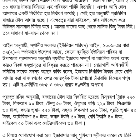
মোসলেহ উদ্দিন যিনি শেয়ারদা বলে পরিচয় দিয়েছেন। তিনি জানান, আমি ২ লাখ
৫০ হাজার টাকার বিনিময়ে এই পরিবহন পার্টটি কিনেছি। এরপর আমি টোল
আদায়ের একটি নির্ধারিত হার নির্ধারণ করেছি। সেই হার অনুযায়ী প্রতিদিন
বাজারে টোল আদায় হচ্ছে। এক্ষেত্রে যারা সাইকেল, মটর সাইকেলে করে
বিভিন্ন মালামাল বিক্রি করে। আমরা তাদের কাছ থেকে মাসিক কিছু টাকা নিই।
তবে সাধারণ যানবাহন থেকে নয়।
আইন অনুযায়ী, স্থানীয় সরকার (ইউনিয়ন পরিষদ) আইন, ২০০৯-এর ধারা
৫২(২)-এ স্পষ্টভাবে উল্লেখ আছে, কোনো ব্যক্তি ইউনিয়ন পরিষদ বা
উপজেলা প্রশাসনের অনুমতি ব্যতীত ইজারার সম্পূর্ণ বা আংশিক অংশ অন্য
কারও নিকট হস্তান্তর বা বিক্রয় করতে পারবেন না। নোয়াখালী আইনজীবী
সমিতির সাবেক সদস্য আব্দুল কবির বলেন, ইজারার নির্ধারিত টাকার চেয়ে বেশি
আদায় করা বা জনগণের ওপর জোরপূর্বক টাকা চাপানো চাঁদাবাজি হিসেবে গণ্য
হয়। এটি দণ্ডবিধির ৩৮৫ ও ৩৮৬ ধারায় দণ্ডনীয় অপরাধ।
প্রাপ্ত রসিদ অনুযায়ী, বাজারের টোল হার নির্ধারিত হয়েছে নিম্নরূপ ট্রাক ২২০
টাকা, পিকআপ ৯০ টাকা, টেম্পু ৫০ টাকা, ঔষুধের গাড়ি ২২০ টাকা, সিএনজি
৩০ টাকা, কভার ভ্যান ২২০ টাকা, মধ্যম পিকআপ ১৫০ টাকা, প্রতি ভ্যান ৫০
টাকা, অটোরিকশা ৪০ টাকা, ভ্যান ট্রলি ৫০ টাকা, বেবি ট্যাক্সি ৪০ টাকা,
সাইকেল ২০ টাকা এবং মোটরসাইকেল ৩০ টাকা।
এ বিষয়ে যোগাযোগ করা হলে ইজারাদার আবু সুফিয়ান স্বীকার করেন যে তিনি