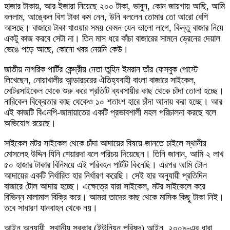
হাজার টাকায়, আর ইজারা নিয়েছে ২০০ টাকা, ভাবুন, কোন জায়গায় আছি, আমি
বললাম, আঙ্কেল বিশ টাকা কম নেন, উনি বললেন তোমার তো আরো বেশি
আসছে। বাজারে টাকা খাওয়ার সময় কেমন যেন ভালো লাগে, কিন্তু বাজার নিয়ে
একটু কাজ করবে সেটা না। তিন মাস ধরে কাঁচা বাজারের সামনে ড্রেনের দেয়াল
ভেঙে পড়ে আছে, কোনো খবর নেয়নি কেউ।
জাতীয় নাগরিক পার্টির কেন্দ্রীয় নেতা তুহিন ইমরান তাঁর ফেসবুক পোস্টে
লিখেছেন, নোয়াখালীর আন্ডারচরের ঐতিহ্যবাহী বাংলা বাজারে সাইকেল,
মোটরসাইকেল থেকে শুরু করে প্রতিটি ব্যবসায়ীর কাছ থেকে চাঁদা তোলা হচ্ছে।
নারিকেল বিক্রেতার কাছ থেকেও ১০ শতাংশ হারে চাঁদা আদায় করা হচ্ছে। আর
এই কাজটি বিএনপি-জামায়াতের একটি প্রভাবশালী মহল পরিচালনা করছে বলে
অভিযোগ রয়েছে।
সাইকেল মটর সাইকেল থেকে চাঁদা আদায়ের বিষয়ে জানতে চাইলে স্থানীয়
মোসলেহ উদ্দিন যিনি শেয়ারদা বলে পরিচয় দিয়েছেন। তিনি জানান, আমি ২ লাখ
৫০ হাজার টাকার বিনিময়ে এই পরিবহন পার্টটি কিনেছি। এরপর আমি টোল
আদায়ের একটি নির্ধারিত হার নির্ধারণ করেছি। সেই হার অনুযায়ী প্রতিদিন
বাজারে টোল আদায় হচ্ছে। এক্ষেত্রে যারা সাইকেল, মটর সাইকেলে করে
বিভিন্ন মালামাল বিক্রি করে। আমরা তাদের কাছ থেকে মাসিক কিছু টাকা নিই।
তবে সাধারণ যানবাহন থেকে নয়।
আইন অনুযায়ী, স্থানীয় সরকার (ইউনিয়ন পরিষদ) আইন, ২০০৯-এর ধারা