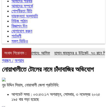
আমাদের পরিবার
আমাদের সম্পর্কে
গোপনীয়তা নীতি
দায়বদ্ধতা অব্যাহতি
নিউজ পাঠান
বিজ্ঞাপন দিন
যোগাযোগ করুন
শর্তাবলী
সকল ভিডিও
জন্মকে প্রেরণা জোগাবে: আসিফ
সংবাদ শিরোনাম :
হাসান মাহমুদের ৪ উইকেট, ৭৩ রানে পিছিয়ে বা
প্রচ্ছদ /
অপরাধ
নোয়াখালীতে টোলের নামে চাঁদাবাজির অভিযোগ
নুর উদ্দিন সিয়াম, নোয়াখালী জেলা প্রতিনিধি:
আপডেট সময় : ০৩:৫৩:১৭ অপরাহ্ন, সোমবার, ৩ নভেম্বর ২০২৫
১৯৫ বার পড়া হয়েছে