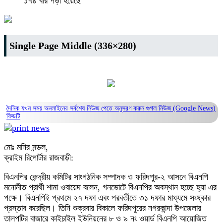
১৭৪ বার পড়া হয়েছে
Single Page Middle (336×280)
দৈনিক যখন সময় অনলাইনের সর্বশেষ নিউজ পেতে অনুসরণ করুন
গুগল নিউজ (Google News)
ফিডটি
মোঃ মনির মন্ডল,
ক্রাইম রিপোর্টার রাজবাড়ী:
বিএনপির কেন্দ্রীয় কমিটির সাংগঠনিক সম্পাদক ও ফরিদপুর-২ আসনে বিএনপি
মনোনীত প্রার্থী শামা ওবায়েদ বলেন, গনভোটে বিএনপির অবস্থান হচ্ছে হ্যা এর
পক্ষে। বিএনপিই প্রথমে ২৭ দফা এবং পরবর্তীতে ৩১ দফার মাধ্যমে সংষ্কার
প্রস্তাব করেছিল। তিনি শুক্রবার বিকালে ফরিদপুরের নগরকান্দা উপজেলার
তালপট্রি বাজারে কাইচাইল ইউনিয়নের ৮ ও ৯ নং ওয়ার্ড বিএনপি আয়োজিত