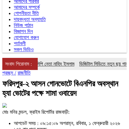
আমাদের পরিবার
আমাদের সম্পর্কে
গোপনীয়তা নীতি
দায়বদ্ধতা অব্যাহতি
নিউজ পাঠান
বিজ্ঞাপন দিন
যোগাযোগ করুন
শর্তাবলী
সকল ভিডিও
গে বৈঠক করলেন এনসিপি নেতা নাহিদ ইসলাম
সংবাদ শিরোনাম :
ডিজিটাল সিডিতে নতুন ছয় গান নিয়ে 
প্রচ্ছদ /
রাজনীতি
ফরিদপুর-২ আসন গোনভোটে বিএনপির অবস্থান
হ্যা ভোটের পক্ষে শামা ওবায়েদ
মোঃ মনির মন্ডল, ক্রাইম রিপোর্টার রাজবাড়ী:
আপডেট সময় : ০৯:১৫:০৯ অপরাহ্ন, রবিবার, ১ ফেব্রুয়ারী ২০২৬