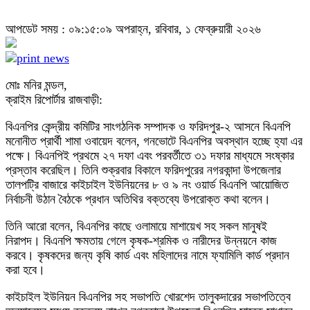
আপডেট সময় : ০৯:১৫:০৯ অপরাহ্ন, রবিবার, ১ ফেব্রুয়ারী ২০২৬
মোঃ মনির মন্ডল,
ক্রাইম রিপোর্টার রাজবাড়ী:
বিএনপির কেন্দ্রীয় কমিটির সাংগঠনিক সম্পাদক ও ফরিদপুর-২ আসনে বিএনপি
মনোনীত প্রার্থী শামা ওবায়েদ বলেন, গনভোটে বিএনপির অবস্থান হচ্ছে হ্যা এর
পক্ষে। বিএনপিই প্রথমে ২৭ দফা এবং পরবর্তীতে ৩১ দফার মাধ্যমে সংষ্কার
প্রস্তাব করেছিল। তিনি শুক্রবার বিকালে ফরিদপুরের নগরকান্দা উপজেলার
তালপট্রি বাজারে কাইচাইল ইউনিয়নের ৮ ও ৯ নং ওয়ার্ড বিএনপি আয়োজিত
নির্বাচনী উঠান বৈঠকে প্রধান অতিথির বক্তব্যে উপরোক্ত কথা বলেন।
তিনি আরো বলেন, বিএনপির কাছে ওলামায়ে মাশায়েখ সহ সকল মানুষই
নিরাপদ। বিএনপি ক্ষমতায় গেলে কৃষক-শ্রমিক ও নারীদের উন্নয়নে কাজ
করবে। কৃষকদের জন্য কৃষি কার্ড এবং মহিলাদের নামে ফ্যামিলি কার্ড প্রদান
করা হবে।
কাইচাইল ইউনিয়ন বিএনপির সহ সভাপতি খোরশেদ তালুকদারের সভাপতিত্বে