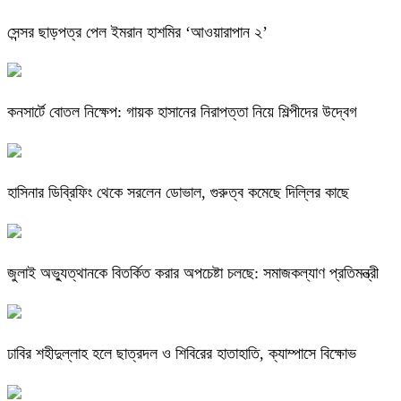
সেন্সর ছাড়পত্র পেল ইমরান হাশমির ‘আওয়ারাপান ২’
কনসার্টে বোতল নিক্ষেপ: গায়ক হাসানের নিরাপত্তা নিয়ে শিল্পীদের উদ্বেগ
হাসিনার ডিব্রিফিং থেকে সরলেন ডোভাল, গুরুত্ব কমেছে দিল্লির কাছে
জুলাই অভ্যুত্থানকে বিতর্কিত করার অপচেষ্টা চলছে: সমাজকল্যাণ প্রতিমন্ত্রী
ঢাবির শহীদুল্লাহ হলে ছাত্রদল ও শিবিরের হাতাহাতি, ক্যাম্পাসে বিক্ষোভ