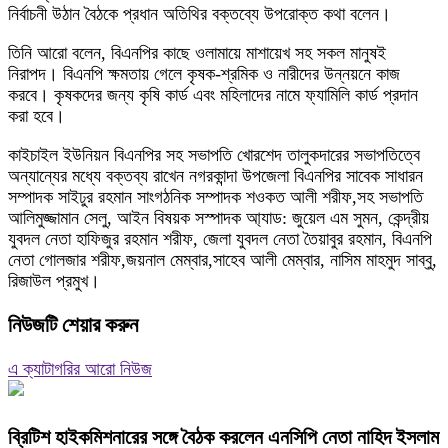
নির্বাচনী উঠান বৈঠকে প্রধান অতিথির বক্তব্যে উপরোক্ত কথা বলেন।
তিনি আরো বলেন, বিএনপির কাছে ওলামায়ে মাশায়েখ সহ সকল মানুষই
নিরাপদ। বিএনপি ক্ষমতায় গেলে কৃষক-শ্রমিক ও নারীদের উন্নয়নে কাজ
করবে। কৃষকদের জন্য কৃষি কার্ড এবং মহিলাদের নামে ফ্যামিলি কার্ড প্রদান
করা হবে।
কাইচাইল ইউনিয়ন বিএনপির সহ সভাপতি খোরশেদ তালুকদারের সভাপতিত্বে
অন্যান্যের মধ্যে বক্তব্য রাখেন নগরকান্দা উপজেলা বিএনপির সাবেক সাধারন
সম্পাদক সাইঢুর রহমান সাংগঠনিক সম্পাদক শওকত আলী শরীফ,সহ সভাপতি
আলিমুজ্জামান সেলু, আইন বিষয়ক সস্পাদক আ্যাড: জুয়েল এম সুমন, কেন্দ্রীয়
যুবদল নেতা হাফিজুর রহমান শরীফ, জেলা যুবদল নেতা তৈয়াবুর রহমান, বিএনপি
নেতা গোলজার শরীফ,জয়নাল মেম্বার,সাহেব আলী মেম্বার, নাসিম মাহমুদ সাব্বু,
রিজাউল প্রমুখ।
নিউজটি শেয়ার করুন
এ ক্যাটাগরির আরো নিউজ
ব্রিটিশ হাইকমিশনারের সঙ্গে বৈঠক করলেন এনসিপি নেতা নাহিদ ইসলাম