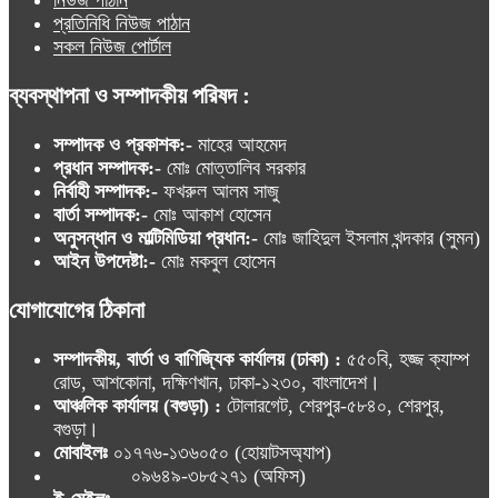
প্রতিনিধি নিউজ পাঠান
সকল নিউজ পোর্টাল
ব্যবস্থাপনা ও সম্পাদকীয় পরিষদ :
সম্পাদক ও প্রকাশক:-
মাহের আহমেদ
প্রধান সম্পাদক:-
মোঃ মোত্তালিব সরকার
নির্বাহী সম্পাদক:-
ফখরুল আলম সাজু
বার্তা সম্পাদক:-
মোঃ আকাশ হোসেন
অনুসন্ধান ও মাল্টিমিডিয়া প্রধান:-
মোঃ জাহিদুল ইসলাম খন্দকার (সুমন)
আইন উপদেষ্টা:-
মোঃ মকবুল হোসেন
যোগাযোগের ঠিকানা
সম্পাদকীয়, বার্তা ও বাণিজ্যিক কার্যালয় (ঢাকা) :
৫৫০বি, হজ্জ ক্যাম্প
রোড, আশকোনা, দক্ষিণখান, ঢাকা-১২৩০, বাংলাদেশ।
আঞ্চলিক কার্যালয় (বগুড়া) :
টোলারগেট, শেরপুর-৫৮৪০, শেরপুর,
বগুড়া।
মোবাইলঃ
০১৭৭৬-১৩৬০৫০ (হোয়াটসঅ্যাপ)
০৯৬৪৯-৩৮৫২৭১ (অফিস)