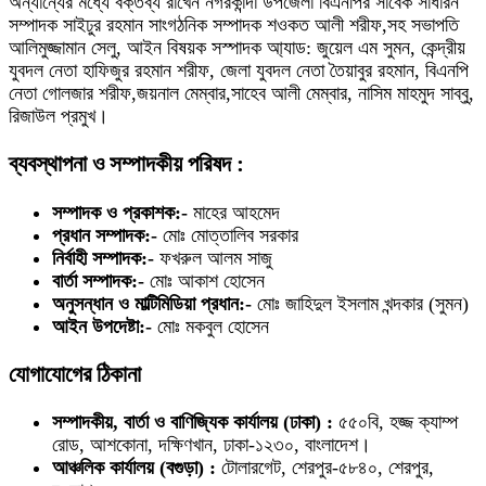
অন্যান্যের মধ্যে বক্তব্য রাখেন নগরকান্দা উপজেলা বিএনপির সাবেক সাধারন
সম্পাদক সাইঢুর রহমান সাংগঠনিক সম্পাদক শওকত আলী শরীফ,সহ সভাপতি
আলিমুজ্জামান সেলু, আইন বিষয়ক সস্পাদক আ্যাড: জুয়েল এম সুমন, কেন্দ্রীয়
যুবদল নেতা হাফিজুর রহমান শরীফ, জেলা যুবদল নেতা তৈয়াবুর রহমান, বিএনপি
নেতা গোলজার শরীফ,জয়নাল মেম্বার,সাহেব আলী মেম্বার, নাসিম মাহমুদ সাব্বু,
রিজাউল প্রমুখ।
ব্যবস্থাপনা ও সম্পাদকীয় পরিষদ :
সম্পাদক ও প্রকাশক:-
মাহের আহমেদ
প্রধান সম্পাদক:-
মোঃ মোত্তালিব সরকার
নির্বাহী সম্পাদক:-
ফখরুল আলম সাজু
বার্তা সম্পাদক:-
মোঃ আকাশ হোসেন
অনুসন্ধান ও মাল্টিমিডিয়া প্রধান:-
মোঃ জাহিদুল ইসলাম খন্দকার (সুমন)
আইন উপদেষ্টা:-
মোঃ মকবুল হোসেন
যোগাযোগের ঠিকানা
সম্পাদকীয়, বার্তা ও বাণিজ্যিক কার্যালয় (ঢাকা) :
৫৫০বি, হজ্জ ক্যাম্প
রোড, আশকোনা, দক্ষিণখান, ঢাকা-১২৩০, বাংলাদেশ।
আঞ্চলিক কার্যালয় (বগুড়া) :
টোলারগেট, শেরপুর-৫৮৪০, শেরপুর,