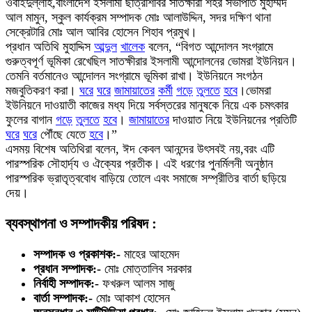
ওবাইদুল্লাহ,বাংলাদেশ ইসলামী ছাত্রশিবির সাতক্ষীরা শহর সভাপতি মুহাম্মদ
আল মামুন, স্কুল কার্যক্রম সম্পাদক মোঃ আলাউদ্দিন, সদর দক্ষিণ থানা
সেক্রেটারি মোঃ আল আবির হোসেন শিহাব প্রমুখ।
প্রধান অতিথি মুহাদ্দিস
আব্দুল
খালেক
বলেন, “বিগত আন্দোলন সংগ্রামে
গুরুত্বপূর্ণ ভূমিকা রেখেছিল সাতক্ষীরার ইসলামী আন্দোলনের ভোমরা ইউনিয়ন।
তেমনি বর্তমানেও আন্দোলন সংগ্রামে ভূমিকা রাখা। ইউনিয়নে সংগঠন
মজবুতিকরণ করা।
ঘরে
ঘরে
জামায়াতের
কর্মী
গড়ে
তুলতে
হবে
।ভোমরা
ইউনিয়নে দাওয়াতী কাজের মধ্য দিয়ে সর্বস্তরের মানুষকে নিয়ে এক চমৎকার
ফুলের বাগান
গড়ে
তুলতে
হবে
।
জামায়াতের
দাওয়াত নিয়ে ইউনিয়নের প্রতিটি
ঘরে
ঘরে
পৌঁছে যেতে
হবে
।”
এসময় বিশেষ অতিথিরা বলেন, ঈদ কেবল আনন্দের উৎসবই নয়,বরং এটি
পারস্পরিক সৌহার্দ্য ও ঐক্যের প্রতীক। এই ধরণের পুনর্মিলনী অনুষ্ঠান
পারস্পরিক ভ্রাতৃত্ববোধ বাড়িয়ে তোলে এবং সমাজে সম্প্রীতির বার্তা ছড়িয়ে
দেয়।
ব্যবস্থাপনা ও সম্পাদকীয় পরিষদ :
সম্পাদক ও প্রকাশক:-
মাহের আহমেদ
প্রধান সম্পাদক:-
মোঃ মোত্তালিব সরকার
নির্বাহী সম্পাদক:-
ফখরুল আলম সাজু
বার্তা সম্পাদক:-
মোঃ আকাশ হোসেন