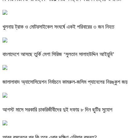
খুলনায় ট্রাক ও মোটরসাইকেল সংঘর্ষে একই পরিবারের ৩ জন নিহত
বাংলাদেশে আসছে তুর্কি মেগা সিরিজ ‘সুলতান সালাহউদ্দিন আইয়ুবি’
জালালাবাদ অ্যাসোসিয়েশন নির্বাচনে কামরুল-জসিম প্যানেলের নিরঙ্কুশ জয়
আগস্ট মাসে সরকারি চাকরিজীবীদের দুই দফায় ৮ দিন ছুটির সুযোগ
আরব বসন্তের পর কি তবে এবার দক্ষিণ এশিয়ার বসন্ত?