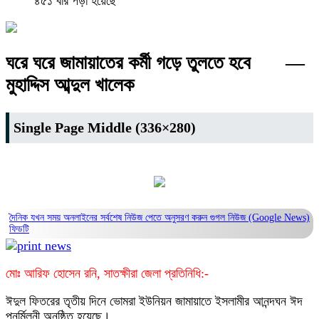
৪৫১ বার পড়া হয়েছে
ঘরে ঘরে জামায়াতের কর্মী গড়ে তুলতে হবে —
মুহাদ্দিস আব্দুল খালেক
Single Page Middle (336×280)
দৈনিক যখন সময় অনলাইনের সর্বশেষ নিউজ পেতে অনুসরণ করুন
গুগল নিউজ (Google News)
ফিডটি
মোঃ আরিফ হোসেন রনি, সাতক্ষীরা জেলা প্রতিনিধি:-
ঈদুল ফিতরের তৃতীয় দিনে ভোমরা ইউনিয়ন জামায়াতে ইসলামীর আনন্দঘন ঈদ
পুনর্মিলনী অনুষ্ঠিত হয়েছে।