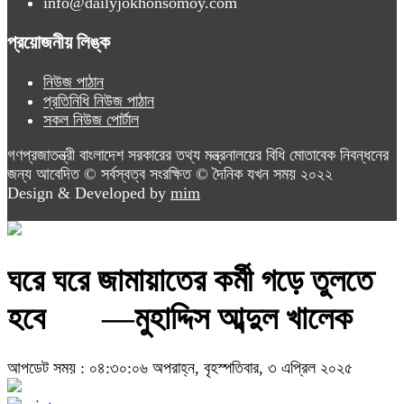
info@dailyjokhonsomoy.com
প্রয়োজনীয় লিঙ্ক
নিউজ পাঠান
প্রতিনিধি নিউজ পাঠান
সকল নিউজ পোর্টাল
গণপ্রজাতন্ত্রী বাংলাদেশ সরকারের তথ্য মন্ত্রনালয়ের বিধি মোতাবেক নিবন্ধনের
জন্য আবেদিত © সর্বস্বত্ব সংরক্ষিত © দৈনিক যখন সময় ২০২২
Design & Developed by
mim
ঘরে ঘরে জামায়াতের কর্মী গড়ে তুলতে
হবে —মুহাদ্দিস আব্দুল খালেক
আপডেট সময় : ০৪:৩০:০৬ অপরাহ্ন, বৃহস্পতিবার, ৩ এপ্রিল ২০২৫