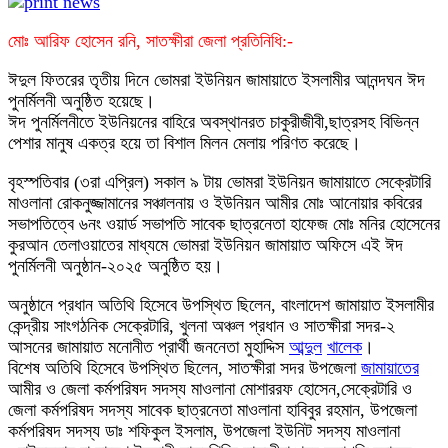
মোঃ আরিফ হোসেন রনি, সাতক্ষীরা জেলা প্রতিনিধি:-
ঈদুল ফিতরের তৃতীয় দিনে ভোমরা ইউনিয়ন জামায়াতে ইসলামীর আনন্দঘন ঈদ
পুনর্মিলনী অনুষ্ঠিত হয়েছে।
ঈদ পুনর্মিলনীতে ইউনিয়নের বাহিরে অবস্থানরত চাকুরীজীবী,ছাত্রসহ বিভিন্ন
পেশার মানুষ একত্র হয়ে তা বিশাল মিলন মেলায় পরিণত করেছে।
বৃহস্পতিবার (৩রা এপ্রিল) সকাল ৯ টায় ভোমরা ইউনিয়ন জামায়াতে সেক্রেটারি
মাওলানা রোকনুজ্জামানের সঞ্চালনায় ও ইউনিয়ন আমীর মোঃ আনোয়ার কবিরের
সভাপতিত্বে ৬নং ওয়ার্ড সভাপতি সাবেক ছাত্রনেতা হাফেজ মোঃ মনির হোসেনের
কুরআন তেলাওয়াতের মাধ্যমে ভোমরা ইউনিয়ন জামায়াত অফিসে এই ঈদ
পুনর্মিলনী অনুষ্ঠান-২০২৫ অনুষ্ঠিত হয়।
অনুষ্ঠানে প্রধান অতিথি হিসেবে উপস্থিত ছিলেন, বাংলাদেশ জামায়াত ইসলামীর
কেন্দ্রীয় সাংগঠনিক সেক্রেটারি, খুলনা অঞ্চল প্রধান ও সাতক্ষীরা সদর-২
আসনের জামায়াত মনোনীত প্রার্থী জননেতা মুহাদ্দিস
আব্দুল
খালেক
।
বিশেষ অতিথি হিসেবে উপস্থিত ছিলেন, সাতক্ষীরা সদর উপজেলা
জামায়াতের
আমীর ও জেলা কর্মপরিষদ সদস্য মাওলানা মোশাররফ হোসেন,সেক্রেটারি ও
জেলা কর্মপরিষদ সদস্য সাবেক ছাত্রনেতা মাওলানা হাবিবুর রহমান, উপজেলা
কর্মপরিষদ সদস্য ডাঃ শফিকুল ইসলাম, উপজেলা ইউনিট সদস্য মাওলানা