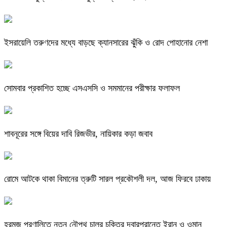
ইসরায়েলি তরুণদের মধ্যে বাড়ছে ক্যানসারের ঝুঁকি ও রোদ পোহানোর নেশা
সোমবার প্রকাশিত হচ্ছে এসএসসি ও সমমানের পরীক্ষার ফলাফল
শাবনূরের সঙ্গে বিয়ের দাবি রিজভীর, নায়িকার কড়া জবাব
রোমে আটকে থাকা বিমানের ত্রুটি সারল প্রকৌশলী দল, আজ ফিরবে ঢাকায়
হরমুজ প্রণালিতে নতুন নৌপথ চালুর চুক্তির দ্বারপ্রান্তে ইরান ও ওমান