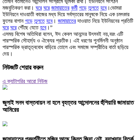
তেমনি বর্তমানেও আন্দোলন সংগ্রামে ভূমিকা রাখা। ইউনিয়নে সংগঠন
মজবুতিকরণ করা।
ঘরে
ঘরে
জামায়াতের
কর্মী
গড়ে
তুলতে
হবে
।ভোমরা
ইউনিয়নে দাওয়াতী কাজের মধ্য দিয়ে সর্বস্তরের মানুষকে নিয়ে এক চমৎকার
ফুলের বাগান
গড়ে
তুলতে
হবে
।
জামায়াতের
দাওয়াত নিয়ে ইউনিয়নের প্রতিটি
ঘরে
ঘরে
পৌঁছে যেতে
হবে
।”
এসময় বিশেষ অতিথিরা বলেন, ঈদ কেবল আনন্দের উৎসবই নয়,বরং এটি
পারস্পরিক সৌহার্দ্য ও ঐক্যের প্রতীক। এই ধরণের পুনর্মিলনী অনুষ্ঠান
পারস্পরিক ভ্রাতৃত্ববোধ বাড়িয়ে তোলে এবং সমাজে সম্প্রীতির বার্তা ছড়িয়ে
দেয়।
নিউজটি শেয়ার করুন
এ ক্যাটাগরির আরো নিউজ
জুলাই সনদ বাস্তবায়ন না হলে বৃহত্তর আন্দোলনের হুঁশিয়ারি জামায়াত
আমিরের
জামায়াতের প্রদর্শনীতে মুজিব আছে কিন্তু জিয়া নেই, ব্যাখ্যায় বিতর্ক