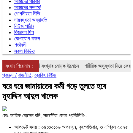
আমাদের পরিবার
আমাদের সম্পর্কে
গোপনীয়তা নীতি
দায়বদ্ধতা অব্যাহতি
নিউজ পাঠান
বিজ্ঞাপন দিন
যোগাযোগ করুন
শর্তাবলী
সকল ভিডিও
ত্রিকার ১৭তম বর্ষা সংখ্যার মোড়ক উন্মোচন
সংবাদ শিরোনাম :
শারীরিক অসুস্থতা নিয়ে ফের যুক্তরা
প্রচ্ছদ /
রাজনীতি
,
ব্রেকিং নিউজ
ঘরে ঘরে জামায়াতের কর্মী গড়ে তুলতে হবে —
মুহাদ্দিস আব্দুল খালেক
মোঃ আরিফ হোসেন রনি, সাতক্ষীরা জেলা প্রতিনিধি:-
আপডেট সময় : ০৪:৩০:০৬ অপরাহ্ন, বৃহস্পতিবার, ৩ এপ্রিল ২০২৫