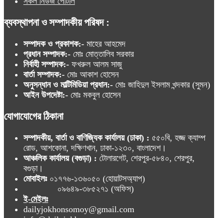
সকল নিউজ পোর্টাল
ব্যবস্থাপনা ও সম্পাদকীয় পরিষদ :
সম্পাদক ও প্রকাশক:-
মাহের আহমেদ
প্রধান সম্পাদক:-
মোঃ মোত্তালিব সরকার
নির্বাহী সম্পাদক:-
ফখরুল আলম সাজু
বার্তা সম্পাদক:-
মোঃ আকাশ হোসেন
অনুসন্ধান ও মাল্টিমিডিয়া প্রধান:-
মোঃ জাহিদুল ইসলাম খন্দকার (সুমন)
আইন উপদেষ্টা:-
মোঃ মকবুল হোসেন
যোগাযোগের ঠিকানা
সম্পাদকীয়, বার্তা ও বাণিজ্যিক কার্যালয় (ঢাকা) :
৫৫০বি, হজ্জ ক্যাম্প
রোড, আশকোনা, দক্ষিণখান, ঢাকা-১২৩০, বাংলাদেশ।
আঞ্চলিক কার্যালয় (বগুড়া) :
টোলারগেট, শেরপুর-৫৮৪০, শেরপুর,
বগুড়া।
মোবাইলঃ
০১৭৭৬-১৩৬০৫০ (হোয়াটসঅ্যাপ)
০৯৬৪৯-৩৮৫২৭১ (অফিস)
ই-মেইলঃ
dailyjokhonsomoy@gmail.com