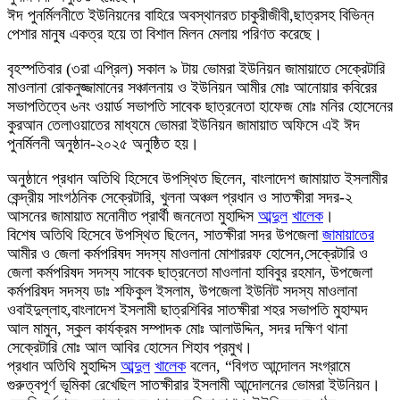
ঈদ পুনর্মিলনীতে ইউনিয়নের বাহিরে অবস্থানরত চাকুরীজীবী,ছাত্রসহ বিভিন্ন
পেশার মানুষ একত্র হয়ে তা বিশাল মিলন মেলায় পরিণত করেছে।
বৃহস্পতিবার (৩রা এপ্রিল) সকাল ৯ টায় ভোমরা ইউনিয়ন জামায়াতে সেক্রেটারি
মাওলানা রোকনুজ্জামানের সঞ্চালনায় ও ইউনিয়ন আমীর মোঃ আনোয়ার কবিরের
সভাপতিত্বে ৬নং ওয়ার্ড সভাপতি সাবেক ছাত্রনেতা হাফেজ মোঃ মনির হোসেনের
কুরআন তেলাওয়াতের মাধ্যমে ভোমরা ইউনিয়ন জামায়াত অফিসে এই ঈদ
পুনর্মিলনী অনুষ্ঠান-২০২৫ অনুষ্ঠিত হয়।
অনুষ্ঠানে প্রধান অতিথি হিসেবে উপস্থিত ছিলেন, বাংলাদেশ জামায়াত ইসলামীর
কেন্দ্রীয় সাংগঠনিক সেক্রেটারি, খুলনা অঞ্চল প্রধান ও সাতক্ষীরা সদর-২
আসনের জামায়াত মনোনীত প্রার্থী জননেতা মুহাদ্দিস
আব্দুল
খালেক
।
বিশেষ অতিথি হিসেবে উপস্থিত ছিলেন, সাতক্ষীরা সদর উপজেলা
জামায়াতের
আমীর ও জেলা কর্মপরিষদ সদস্য মাওলানা মোশাররফ হোসেন,সেক্রেটারি ও
জেলা কর্মপরিষদ সদস্য সাবেক ছাত্রনেতা মাওলানা হাবিবুর রহমান, উপজেলা
কর্মপরিষদ সদস্য ডাঃ শফিকুল ইসলাম, উপজেলা ইউনিট সদস্য মাওলানা
ওবাইদুল্লাহ,বাংলাদেশ ইসলামী ছাত্রশিবির সাতক্ষীরা শহর সভাপতি মুহাম্মদ
আল মামুন, স্কুল কার্যক্রম সম্পাদক মোঃ আলাউদ্দিন, সদর দক্ষিণ থানা
সেক্রেটারি মোঃ আল আবির হোসেন শিহাব প্রমুখ।
প্রধান অতিথি মুহাদ্দিস
আব্দুল
খালেক
বলেন, “বিগত আন্দোলন সংগ্রামে
গুরুত্বপূর্ণ ভূমিকা রেখেছিল সাতক্ষীরার ইসলামী আন্দোলনের ভোমরা ইউনিয়ন।