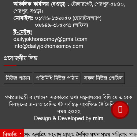
আঞ্চলিক কার্যালয় (বগুড়া) :
টোলারগেট, শেরপুর-৫৮৪০,
শেরপুর, বগুড়া।
মোবাইলঃ
০১৭৭৬-১৩৬০৫০ (হোয়াটসঅ্যাপ)
০৯৬৪৯-৩৮৫২৭১ (অফিস)
ই-মেইলঃ
dailyjokhonsomoy@gmail.com
info@dailyjokhonsomoy.com
প্রয়োজনীয় লিঙ্ক
নিউজ পাঠান
প্রতিনিধি নিউজ পাঠান
সকল নিউজ পোর্টাল
গণপ্রজাতন্ত্রী বাংলাদেশ সরকারের তথ্য মন্ত্রনালয়ের বিধি মোতাবেক
নিবন্ধনের জন্য আবেদিত © সর্বস্বত্ব সংরক্ষিত © দৈনিক যখন
সময় ২০২২
Design & Developed by
mim
বিজ্ঞপ্তি ::
দেশের জনপ্রিয় সংবাদ মাধ্যম দৈনিক যখন সময় পত্রিকার পক