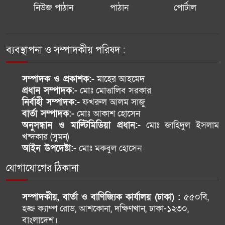
নিউজ পাঠান
পাঠান
পোর্টাল
ইরানি মিত্রদের সমন্বিত বড় হামলার
আশঙ্কায় সৌদি আরব
ব্যবস্থাপনা ও সম্পাদকীয় পরিষদ :
শেখ হাসিনাকে ফেরত দিতে ভারতের
প্রতি জামায়াতের আহ্বান
সম্পাদক ও প্রকাশক:-
মাহের আহমেদ
প্রধান সম্পাদক:-
মোঃ মোত্তালিব সরকার
মেহেরপুর সীমান্তে ৫ জনকে পুশইনের
নির্বাহী সম্পাদক:-
ফখরুল আলম সাজু
চেষ্টা রুখে দিল বিজিবি
বার্তা সম্পাদক:-
মোঃ আকাশ হোসেন
অনুসন্ধান ও মাল্টিমিডিয়া প্রধান:-
মোঃ জাহিদুল ইসলাম
খন্দকার (সুমন)
হাসিনার বক্তব্য সমর্থন করে না ভারত,
আইন উপদেষ্টা:-
মোঃ মকবুল হোসেন
জানাল পররাষ্ট্র মন্ত্রণালয়
যোগাযোগের ঠিকানা
সম্পাদকীয়, বার্তা ও বাণিজ্যিক কার্যালয় (ঢাকা) :
৫৫০বি,
হজ্জ ক্যাম্প রোড, আশকোনা, দক্ষিণখান, ঢাকা-১২৩০,
বাংলাদেশ।