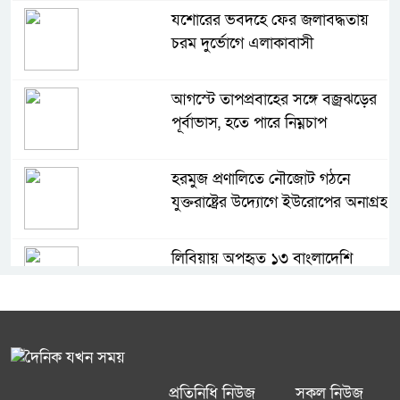
যশোরের ভবদহে ফের জলাবদ্ধতায়
চরম দুর্ভোগে এলাকাবাসী
আগস্টে তাপপ্রবাহের সঙ্গে বজ্রঝড়ের
পূর্বাভাস, হতে পারে নিম্নচাপ
হরমুজ প্রণালিতে নৌজোট গঠনে
যুক্তরাষ্ট্রের উদ্যোগে ইউরোপের অনাগ্রহ
লিবিয়ায় অপহৃত ১৩ বাংলাদেশি
উদ্ধার, আটক এক সিরীয় নাগরিক
সকালের বরকত ও রিজিক বৃদ্ধিতে
ইসলামের বিশেষ নির্দেশনা
প্রতিনিধি নিউজ
সকল নিউজ