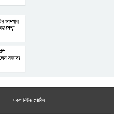
প্রযুক্তিনির্ভর সংগঠন
পদত্যাগের গুঞ্জন নাকচ
র ডাম্পার
করলেন ইরানের
্তঃসত্ত্বা
প্রেসিডেন্ট মাসুদ
পেজেশকিয়ান
চনী
ন সম্ভাব্য
সকল নিউজ পোর্টাল