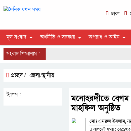
ঢাকা
০
মূল সংবাদ
অর্থনীতি ও সরকার
অপরাধ ও আইন
সংবাদ শিরোনাম :
প্রচ্ছদ /
জেলা/স্থানীয়
ট্যাগস :
মনোহরদীতে বেগম খ
মাহফিল অনুষ্ঠিত
মোঃ এমরুল ইসলাম, নরস
আপডেট সময় : ০৬:১৭:৫৮ 