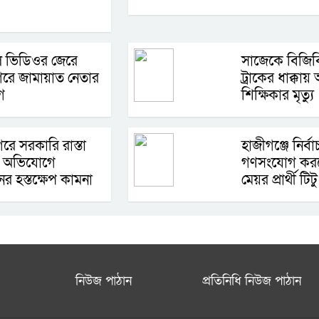
ল ভিডিওর জেরে
সাজেকে বিজিবি
গরে জামায়াত নেতার
ট্রাকের ধাক্কায় অন
গ
শিক্ষিকার মৃত্যু
রে সরকারি রাস্তা
হাজীগঞ্জে নির্বা
 অভিযোগে
গণসংযোগ করলে
ের হস্তক্ষেপ কামনা
মেয়র প্রার্থী টিটু
নিউজ পাঠান
প্রতিনিধি নিউজ পাঠান