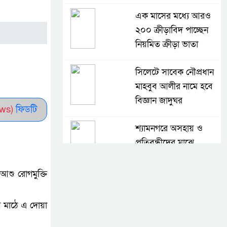
এক মাসের মধ্যে আরও
২০০ ক্রীড়াবিদ পাচ্ছেন
নিয়মিত ক্রীড়া ভাতা
সিলেটে সাবেক নৌপ্রধান
মাহবুব আলীর নামে হবে
বিজ্ঞান জাদুঘর
ws)
ফিডটি
শ্যামনগরে অসহায় ও
প্রতিবন্ধীদের মাঝে
অনুদানের চেক বিতরণ
আশু রোগমুক্তি
কূটনৈতিক ব্যর্থতায় শেখ
হাসিনা সুযোগ পাচ্ছেন:
য় মাঠে এ দোয়া
আসিফ মাহমুদ