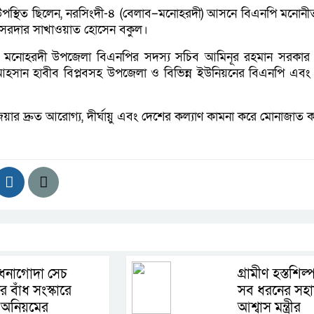
ে উপস্থিত ছিলেন, নরসিংদী-৪ (বেলাব–মনোহরদী) আসনে বিএনপি মনোনীত প
া, সরদার সাখাওয়াত হোসেন বকুল।
 মনোহরদী উপজেলা বিএনপির সদস্য সচিব আমিনূর রহমান সরকার
সান হাবীব বিপ্লবসহ উপজেলা ও বিভিন্ন ইউনিয়নের বিএনপি এবং 
ার দ্রুত আরোগ্য, দীর্ঘায়ু এবং দেশের কল্যাণ কামনা করে মোনাজাত 
ধনাগোদা সেচ
গ্রামীণ হস্তশিল্
ের বাঁধ সংস্কারে
সব ধরনের সহ
 অনিয়মের
আশ্বাস মন্ত্রীর