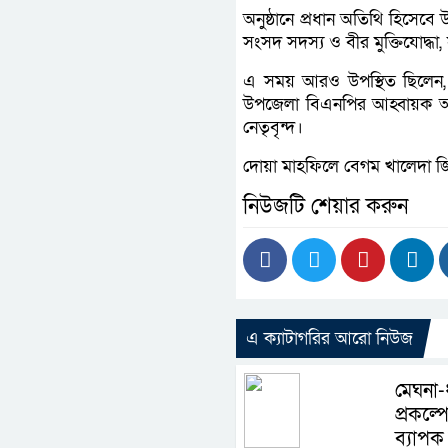
অনুষ্ঠানে প্রধান অতিথি হিসেব
সংসদ সদস্য ও বীর মুক্তিযোদ্ধ
এ সময় আরও উপস্থিত ছিলেন,
উপজেলা বিএনপির আহ্বায়ক আহ
নেতৃবৃন্দ।
দোয়া মাহফিলে বেগম খালেদা জিয়
নিউজটি শেয়ার করুন
এ ক্যাটাগরির আরো নিউজ
মেঘনা-
প্রকল্প
ব্যাপক