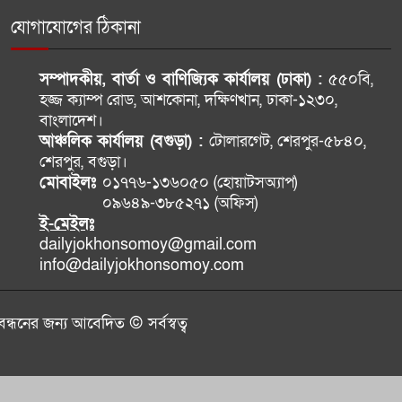
যোগাযোগের ঠিকানা
সম্পাদকীয়, বার্তা ও বাণিজ্যিক কার্যালয় (ঢাকা) :
৫৫০বি,
হজ্জ ক্যাম্প রোড, আশকোনা, দক্ষিণখান, ঢাকা-১২৩০,
বাংলাদেশ।
আঞ্চলিক কার্যালয় (বগুড়া) :
টোলারগেট, শেরপুর-৫৮৪০,
শেরপুর, বগুড়া।
মোবাইলঃ
০১৭৭৬-১৩৬০৫০ (হোয়াটসঅ্যাপ)
০৯৬৪৯-৩৮৫২৭১ (অফিস)
ই-মেইলঃ
dailyjokhonsomoy@gmail.com
info@dailyjokhonsomoy.com
বন্ধনের জন্য আবেদিত © সর্বস্বত্ব