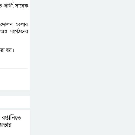
্রার্থী, সাবেক
আমার দেশ-এর নামে
ফেসবুকে ৫১ ভুয়া পেজ
 দোলন, বেলাব
সক্রিয়
অঙ্গ সংগঠনের
হাসিনার একগুঁয়েমিতে
বিরক্ত দিল্লির
করা হয়।
নীতিনির্ধারকরা, বাড়ছে
কূটনৈতিক অস্বস্তি
শাহজালাল বিমানবন্দরে
কমছে বিমানবাহিনীর
সদস্য, ফিরছে বেসামরিক
কর্তৃত্ব
প রপ্তানিতে
ায়তার
ছাত্রদলের নেতৃত্ব নিয়ে
ভাবছেন জিসান, লক্ষ্য