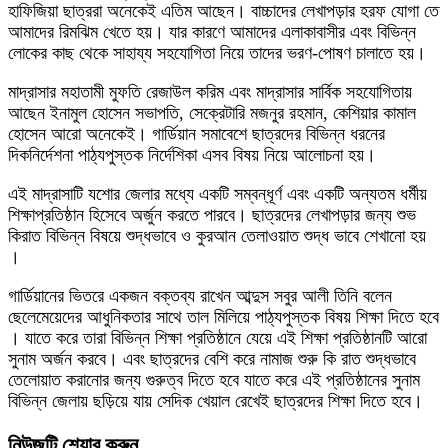
হাফিজিয়া ছাত্ররা অনেকেই এতিম আছেন। বাচ্চাদের লেখাপড়ার হরফ যোগা তে
আমাদের রিমঝিম খেতে হয়। যার কারণে আমাদের এলাকাবাসীর এবং বিভিন্ন
লোকের কাছ থেকে সাহায্য সহযোগিতা নিয়ে তাদের ভরণ-পোষণ চালাতে হয়।
মাদ্রাসার মহাতামী মুফতি রেজাউল করিম এবং মাদ্রাসার সার্বিক সহযোগিতায়
আছেন ইনামুল হোসেন সভাপতি, সেক্রেটারি মজনুর রহমান, কেশিয়ার কামাল
হোসেন আরো অনেকেই। গার্ডিয়ান সমাবেশে ছাত্রদের বিভিন্ন ধরনের
দিকনির্দেশনা পাঠ্যপুস্তক নির্দেশিকা এসব বিষয় নিয়ে আলোচনা হয়।
এই মাদ্রাসাটি যশোর জেলার মধ্যে একটি সম্বন্ধূর্ণ এবং একটি অন্যতম ধর্মীয়
শিক্ষাপ্রতিষ্ঠান হিসেবে অর্জুন করতে পারবে। ছাত্রদের লেখাপড়ার জন্য শুভ
কিরাত বিভিন্ন বিষয়ে শুদ্ধভাবে ও কুরআন তেলাওয়াত শুদ্ধ ভাবে শেখানো হয়
।
গার্ডিয়ানের ভিতরে একজন বক্তব্য রাখেন আব্দুস সবুর আলী তিনি বলেন
ছেলেমেয়েদের আধুনিকতার সাথে তাল মিলিয়ে পাঠ্যপুস্তক বিষয় শিক্ষা দিতে হবে
। যাতে করে তারা বিভিন্ন শিক্ষা প্রতিষ্ঠানে যেয়ে এই শিক্ষা প্রতিষ্ঠানটি আরো
সুনাম অর্জন করবে। এবং ছাত্রদের বেশি করে নামাজ শুরু কি রাত শুদ্ধভাবে
তেলোয়াত করানোর জন্য গুরুত্ব দিতে হবে যাতে করে এই প্রতিষ্ঠানের সুনাম
বিভিন্ন জেলায় ছড়িয়ে যায় সেদিক খেয়াল রেখেই ছাত্রদের শিক্ষা দিতে হবে।
নিউজটি শেয়ার করুন