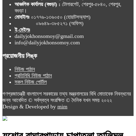
আঞ্চলিক কার্যালয় (বগুড়া) :
টোলারগেট, শেরপুর-৫৮৪০, শেরপুর,
বগুড়া।
মোবাইলঃ
০১৭৭৬-১৩৬০৫০ (হোয়াটসঅ্যাপ)
০৯৬৪৯-৩৮৫২৭১ (অফিস)
ই-মেইলঃ
dailyjokhonsomoy@gmail.com
info@dailyjokhonsomoy.com
প্রয়োজনীয় লিঙ্ক
নিউজ পাঠান
প্রতিনিধি নিউজ পাঠান
সকল নিউজ পোর্টাল
গণপ্রজাতন্ত্রী বাংলাদেশ সরকারের তথ্য মন্ত্রনালয়ের বিধি মোতাবেক নিবন্ধনের
জন্য আবেদিত © সর্বস্বত্ব সংরক্ষিত © দৈনিক যখন সময় ২০২২
Design & Developed by
mim