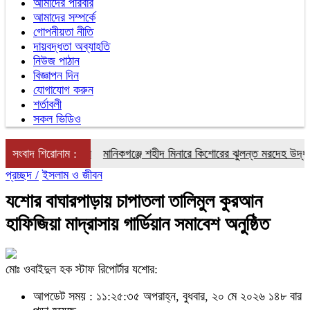
আমাদের পরিবার
আমাদের সম্পর্কে
গোপনীয়তা নীতি
দায়বদ্ধতা অব্যাহতি
নিউজ পাঠান
বিজ্ঞাপন দিন
যোগাযোগ করুন
শর্তাবলী
সকল ভিডিও
ন দশক আগের নিয়ম
সংবাদ শিরোনাম :
মানিকগঞ্জে শহীদ মিনারে কিশোরের ঝুলন্ত মরদেহ উদ্ধার
ব
প্রচ্ছদ /
ইসলাম ও জীবন
যশোর বাঘারপাড়ায় চাপাতলা তালিমুল কুরআন
হাফিজিয়া মাদ্রাসায় গার্ডিয়ান সমাবেশ অনুষ্ঠিত
মোঃ ওবাইদুল হক স্টাফ রিপোর্টার যশোর:
আপডেট সময় : ১১:২৫:৩৫ অপরাহ্ন, বুধবার, ২০ মে ২০২৬
১৪৮ বার