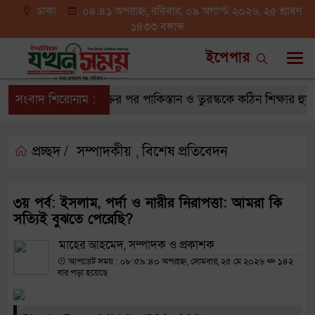
ঢাকা
০৪:৪১ অপরাহ্ন, রবিবার, ০৯ অগাস্ট ২০২৬, ২৫ শ্রাবণ
১৪৩৩ বঙ্গাব্দ
ইপেপার
সংবাদ শিরোনাম :
মক্কা চুক্তির পর পাকিস্তান ও তুরস্ককে কঠিন শিক্ষার হুমকি
প্রচ্ছদ /
সম্পাদকীয়
বিশেষ প্রতিবেদন
,
৩য় পর্ব: ইসলাম, পর্দা ও নারীর নিরাপত্তা: আমরা কি
সত্যিই বুঝতে পেরেছি?
মাহের আহমেদ, সম্পাদক ও প্রকাশক
আপডেট সময় : ০৮:৫৯:৪০ অপরাহ্ন, সোমবার, ২৫ মে ২০২৬
১৪২
বার পড়া হয়েছে