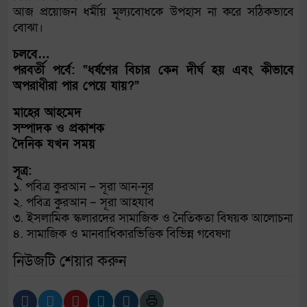
আজ প্রয়োজন ধর্মীয় মূল্যবোধকে উপহাস না করে সঠিকভাবে
বোঝা।
চলবে…
পরবর্তী পর্বে: “ধর্ষণের বিচার কেন দীর্ঘ হয় এবং কীভাবে
অপরাধীরা পার পেয়ে যায়?”
মাহের আহমেদ
সম্পাদক ও প্রকাশক
দৈনিক যখন সময়
সূত্র:
১. পবিত্র কুরআন – সূরা আন-নূর
২. পবিত্র কুরআন – সূরা আহযাব
৩. ইসলামিক স্কলারদের সামাজিক ও নৈতিকতা বিষয়ক আলোচনা
৪. সামাজিক ও মানবাধিকারভিত্তিক বিভিন্ন গবেষণা
নিউজটি শেয়ার করুন