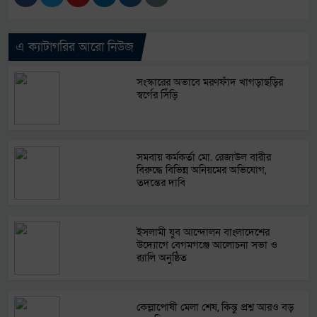
এ ক্যাটাগরির আরো নিউজ
সংস্কারের অভাবে মরণফাঁদ খাগড়াছড়ির
স্বর্গের সিঁড়ি
সমবায় কর্মকর্তা মো. রেজাউল বারীর
বিরুদ্ধে বিভিন্ন অনিয়মের অভিযোগ,
তদন্তের দাবি
ইসলামী যুব আন্দোলন বাংলাদেশের
উদ্যোগে বেগমগঞ্জে আলোচনা সভা ও
র‍্যালি অনুষ্ঠিত
কেল্লাপোষী মেলা শেষ, কিন্তু প্রশ্ন আরও বড়