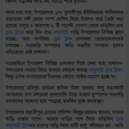
কেবল সড়কের ক্ষতি নয়, ঘটতে পারে দুর্ঘটনা।
জানা যায় যায়, উপজেলার ১নং বুলাকীপুর ইউনিয়নের শালিকাদহ
করতোয়া নদী থেকে পাম্প মেশিন দিয়ে উত্তলন করে তৈরী করা
হয়েছে বালুর ৮ জায়গায় ৮ টি পয়েন্ট, সেখান থেকে প্রতিদিন প্রায়
ড্রাম
ট্রাক
ে করে দিন রাত
বালুবাহী
গাড়ি উপজেলার বিভিন্ন স্থানে
যাচ্ছে। আর অনভিজ্ঞ
ড্রাম
ট্রাক
চালকরা বেখেয়ালভাবেই
চালাচ্ছে। সরকারি সম্পদের ক্ষতি দণ্ডনীয় অপরাধ হলেও
প্রতিরোধে নেই প্রশাসন।
সরেজমিনে উপজেলা বিভিন্ন এলাকায় গিয়ে দেখা যায়, প্রশাসন-
সদস্যদের সামনে দিয়ে অবাধে চলাচল করছে
বালুবাহী
ড্রাম
ট্রাক
।
কিন্তু এসব যানবাহনের বিরুদ্ধে কোনো আইন প্রয়োগ হচ্ছে না।
উপজেলার হরিপুর গ্রামের জলিল মিয়া জানান, বালু বহনকারী
বেপরোয়া যান চলাচলে ধুলোবালি উড়ে রাস্তার দু’পাশের ঘরবাড়ি
বসবাসের অযোগ্য হয়ে পড়েছে, হুমকির মুখে জনস্বাস্থ্য।
উপজেলার বরাতীপুর গ্রামের বাসিন্দা জিল্লুর রহমান জানান, আমার
বাড়ি রাস্তার পাশে। আমার বাড়ির পাশ দিয়ে প্রতিদিন
ড্রাম
বালুবাহী
ট্রাক
সহ মহেন্দ্র গাড়ি দিয়ে মাটি বালু পরিবহন হয়। আমি