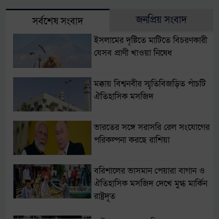
জনপ্রিয় সংবাদ
সর্বশেষ সংবাদ
ইসলামের দৃষ্টিতে মাটিতে বিচরণকারী
যেসব প্রাণী খাওয়া নিষেধ
মক্কায় বিশ্বনবীর স্মৃতিবিজড়িত পাঁচটি
ঐতিহাসিক মসজিদ
ভারতের সঙ্গে সরাসরি রেল সংযোগের
পরিকল্পনা করছে রাশিয়া
বরিশালের ভাসমান পেয়ারা বাগান ও
ঐতিহাসিক মসজিদ দেখে মুগ্ধ মার্কিন
রাষ্ট্রদূত