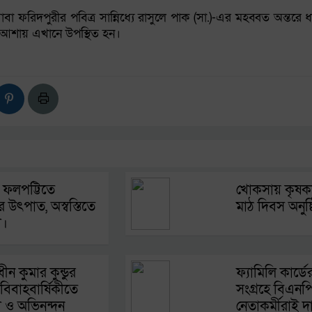
া ফরিদপুরীর পবিত্র সান্নিধ্যে রাসুলে পাক (সা.)-এর মহব্বত অন্তরে
 আশায় এখানে উপস্থিত হন।
 ফলপট্টিতে
খোকসায় কৃষক
 উৎপাত, অস্বস্তিতে
মাঠ দিবস অনুষ্
া।
াধীন কুমার কুন্ডুর
ফ্যামিলি কার্ডে
িবাহবার্ষিকীতে
সংগ্রহে বিএনপ
ছা ও অভিনন্দন
নেতাকর্মীরাই 