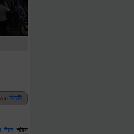
মির্জাগঞ্জ স্বাস্থ্য কমপ্লেক্স
পরিদর্শন করলেন এমপি
আলতাফ হোসেন চৌধুরী
মেহেরপুর সীমান্তে ৫
জনকে পুশইনের চেষ্টা,
বিজিবির বাধায় ব্যর্থ
বিএসএফ
নারায়ণগঞ্জে গ্যাস লিকেজ
থেকে বিস্ফোরণে একই
ws)
ফিডটি
পরিবারের ৩ জন দগ্ধ
ডেপুটি স্পিকারের জাল
ডিও লেটার তৈরি:
ব
উরস
শরিফ
এসিল্যান্ডের বিরুদ্ধে