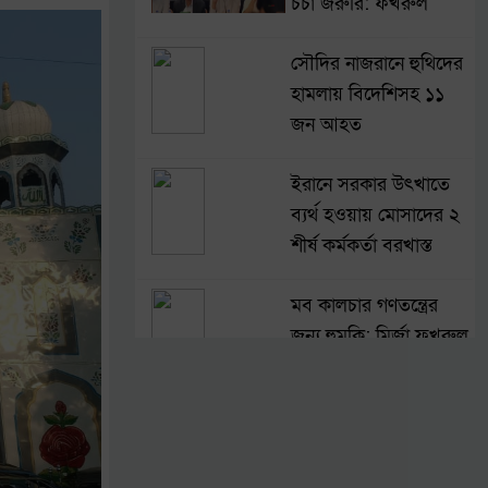
চর্চা জরুরি: ফখরুল
সৌদির নাজরানে হুথিদের
হামলায় বিদেশিসহ ১১
জন আহত
ইরানে সরকার উৎখাতে
ব্যর্থ হওয়ায় মোসাদের ২
শীর্ষ কর্মকর্তা বরখাস্ত
মব কালচার গণতন্ত্রের
জন্য হুমকি: মির্জা ফখরুল
রোববার চট্টগ্রাম সফরে
প্রধানমন্ত্রী তারেক রহমান