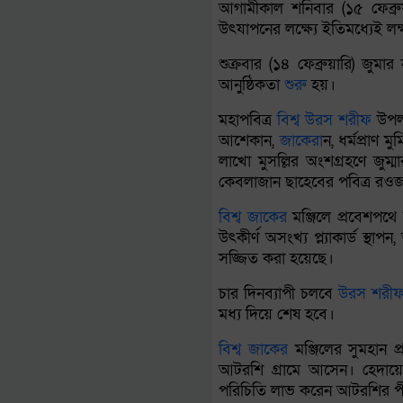
আগামীকাল শনিবার (১৫ ফেব্রু
উৎযাপনের লক্ষ্যে ইতিমধ্যেই লক
শুক্রবার (১৪ ফেব্রুয়ারি) জ
আনুষ্ঠিকতা
শুরু
হয়।
মহাপবিত্র
বিশ্ব
উরস
শরীফ
উপলক
আশেকান,
জাকের
ান, ধর্মপ্রাণ
লাখো মুসল্লির অংশগ্রহণে জুম
কেবলাজান ছাহেবের পবিত্র রওজ
বিশ্ব
জাকের
মঞ্জিলে প্রবেশপথ
উৎকীর্ণ অসংখ্য প্ল্যাকার্ড স
সজ্জিত করা হয়েছে।
চার দিনব্যাপী চলবে
উরস
শরী
মধ্য দিয়ে শেষ হবে।
বিশ্ব
জাকের
মঞ্জিলের সুমহান প্
আটরশি গ্রামে আসেন। হেদায়েত
পরিচিতি লাভ করেন আটরশির পী