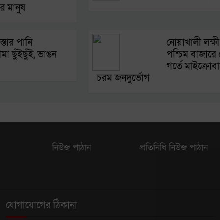
র মানুষ
্তার পানি
নোয়াখালী লক্ষীপ
া ছুঁইছুঁই, ভাঙন
পশ্চিম বাজারে
গর্তে মাইক্রোবাস
চরম জনদুর্ভোগ
নিউজ পাঠান
প্রতিনিধি নিউজ পাঠান
যোগাযোগের ঠিকানা