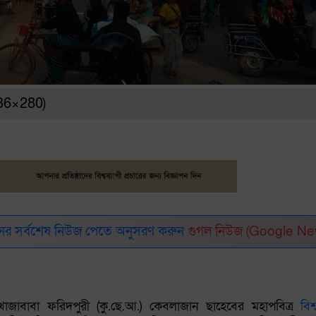
336×280)
র সর্বশেষ নিউজ পেতে অনুসরণ করুন
গুগল নিউজ (Google Ne
াবাবা ফরিদপুরী (কু.ছে.আ.) কেবলাজান ছাহেবের মহাপবিত্র
বিশ্