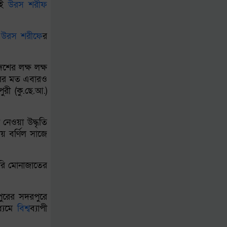
 এই
উরস
শরীফ
মামলা
ে
উরস
শরীফ
ের
সামাজিক
যোগাযোগমাধ্যমে
শের লক্ষ লক্ষ
আক্রমণাত্মক আচরণে
ছরের মত এবারও
বিতর্কে ভাইস প্রেসিডেন্ট ভ্যান্স
ী (কু.ছে.আ.)
নেওয়া উদ্ধৃতি
ায় বর্ণিল সাজে
েরি মোনাজাতের
ুরের সদরপুরে
ধ্যমে
বিশ্ব
ব্যাপী