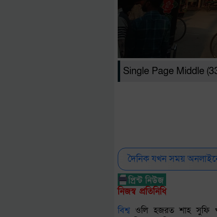
Single Page Middle (
দৈনিক যখন সময় অনলাইনে
নিজস্ব প্রতিনিধি
বিশ্ব
ওলি হজরত শাহ সুফি খাজ