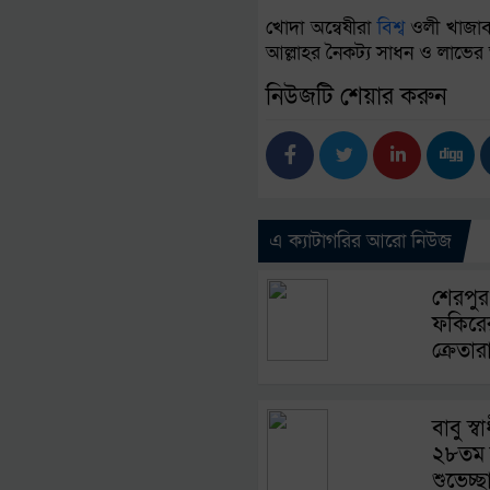
খোদা অন্বেষীরা
বিশ্ব
ওলী খাজাবাব
আল্লাহর নৈকট্য সাধন ও লাভের
নিউজটি শেয়ার করুন
এ ক্যাটাগরির আরো নিউজ
শেরপুর
ফকিরের
ক্রেতার
বাবু স্ব
২৮তম ব
শুভেচ্