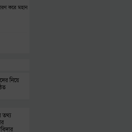
 ধারণ করে মহান
দের নিয়ে
ঠিত
র তথ্য
ির
দাবিদার