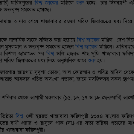
য়ারি) ফরিদপুরের
বিশ্ব
জাকের
মঞ্জিলে
শুরু
হচ্ছে। চার দিনব্যাপী
্ষ ভক্তবৃন্দ সমবেত হয়েছে।
ুমার নামাজ আদায় শেষে খাজাবাবার রওজা শরিফ জিয়ারতের মধ্য দিয়
্ষে নান্দনিক সাজে সজ্জিত করা হয়েছে
বিশ্ব
জাকের
মঞ্জিল। দেশ-বিদে
 মুমিন মুসলমান ও ভক্তবৃন্দ সমবেত হচ্ছেন
বিশ্ব
জাকের
মঞ্জিলে। প্রতিব
্মার বিশাল জামাতের পর
বিশ্ব
ওলি হজরত শাহ সুফি খাজাবাবা ফরিদপুর
া শরিফ জিয়ারতের মধ্য দিয়ে অনুষ্ঠানিক ভাবে
শুরু
হয়।
ে জায়গায় জায়গায় সুদৃশ্য তোরণ, আল কোরআন ও পবিত্র হাদিস থেকে 
্থাপন, আল্লাহু আকবার খচিত অসংখ্য পতাকা, জামে মসজিদসহ সকল স্থাপন
ফ
শনিবার থেকে আগামী মঙ্গলবার (১৫, ১৬, ১৭ ও ১৮ ফ্রেব্রুয়ারি) আখ
রতিষ্ঠতা
বিশ্ব
ওলী হয়রত খাজাবাবা ফরিদপুরী ১৩৫৪ বাংলায় ফরিদপ
ের বাণী প্রচার ও রাসুলে পাক (সা.)-এর সত্য তরিকা প্রচারের মা
র খাজাবাবা ফরিদপুরী।